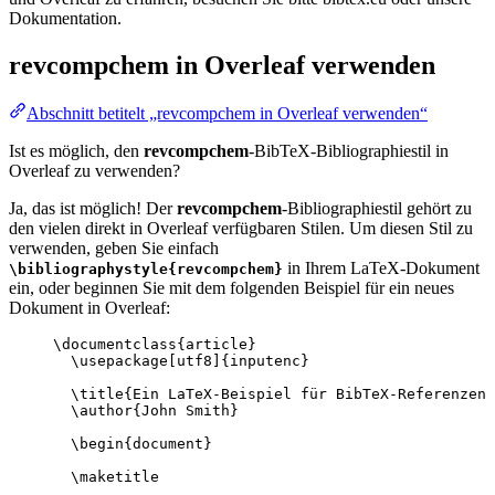
Dokumentation.
revcompchem
in Overleaf verwenden
Abschnitt betitelt „revcompchem in Overleaf verwenden“
Ist es möglich, den
revcompchem
-BibTeX-Bibliographiestil in
Overleaf zu verwenden?
Ja, das ist möglich! Der
revcompchem
-Bibliographiestil gehört zu
den vielen direkt in Overleaf verfügbaren Stilen. Um diesen Stil zu
verwenden, geben Sie einfach
in Ihrem LaTeX-Dokument
\bibliographystyle{revcompchem}
ein, oder beginnen Sie mit dem folgenden Beispiel für ein neues
Dokument in Overleaf:
\documentclass
{
article
}
\usepackage
[
utf8
]{
inputenc
}
\title
{Ein LaTeX-Beispiel für BibTeX-Referenzen 
\author
{John Smith}
\begin
{
document
}
\maketitle