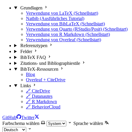
Grundlagen
Verwendung von LaTeX (Schnellstart)
Natbib (Ausführliches Tutorial)
Verwendung von BibLaTeX (Schnellstart)
Verwendung von Quarto (RStudio/Posit) (Schnellstart)
Verwendung von R Markdown (Schnellstart)
Verwendung von Overleaf (Schnellstart)
Referenztypen
Felder
BibTeX FAQ
Zitations- und Bibliographiestile
BibTeX-Ressourcen
Blog
Overleaf + CiteDrive
Links
🔗 CiteDrive
🔗 Datanautes
🔗 R Markdown
🔗 BehaviorCloud
GitHub
Twitter
Farbschema wählen
Sprache wählen