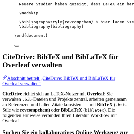
Neuere Studien haben gezeigt, dass LaTeX ein her
\medskip
\bibliographystyle
{revcompchem} 
% hier laden Sie
\bibliography
{bibliography}
\end
{
document
}
CiteDrive: BibTeX und BibLaTeX für
Overleaf verwalten
Abschnitt betitelt „CiteDrive: BibTeX und BibLaTeX für
Overleaf verwalten“
CiteDrive
richtet sich an LaTeX-Nutzer mit
Overleaf
: Sie
verwalten
-Dateien und Projekte zentral, arbeiten gemeinsam
.bib
an Referenzen und halten Zitate konsistent — mit
BibTeX
(
-
.bst
Stile wie
revcompchem
) oder
BibLaTeX
(
). Die
biblatex
folgenden Hinweise verbinden Ihren Literatur-Workflow mit
Overleaf.
Suchen Sie ein kollaboratives Online-Werkzeug zur