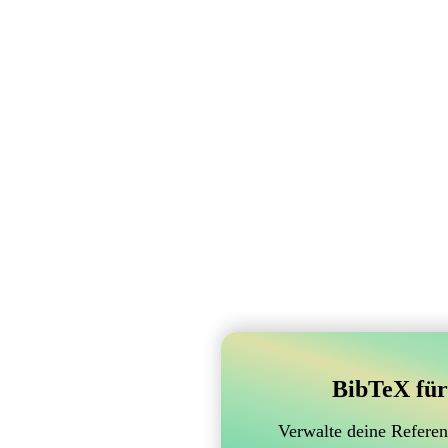
BibTeX für
Verwalte deine Referen