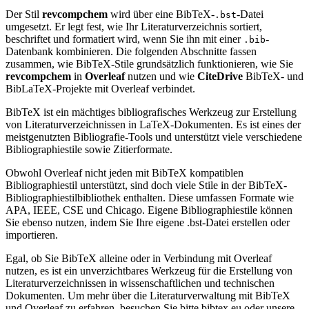
Der Stil
revcompchem
wird über eine BibTeX-
-Datei
.bst
umgesetzt. Er legt fest, wie Ihr Literaturverzeichnis sortiert,
beschriftet und formatiert wird, wenn Sie ihn mit einer
-
.bib
Datenbank kombinieren. Die folgenden Abschnitte fassen
zusammen, wie BibTeX-Stile grundsätzlich funktionieren, wie Sie
revcompchem
in
Overleaf
nutzen und wie
CiteDrive
BibTeX- und
BibLaTeX-Projekte mit Overleaf verbindet.
BibTeX ist ein mächtiges bibliografisches Werkzeug zur Erstellung
von Literaturverzeichnissen in LaTeX-Dokumenten. Es ist eines der
meistgenutzten Bibliografie-Tools und unterstützt viele verschiedene
Bibliographiestile sowie Zitierformate.
Obwohl Overleaf nicht jeden mit BibTeX kompatiblen
Bibliographiestil unterstützt, sind doch viele Stile in der BibTeX-
Bibliographiestilbibliothek enthalten. Diese umfassen Formate wie
APA, IEEE, CSE und Chicago. Eigene Bibliographiestile können
Sie ebenso nutzen, indem Sie Ihre eigene .bst-Datei erstellen oder
importieren.
Egal, ob Sie BibTeX alleine oder in Verbindung mit Overleaf
nutzen, es ist ein unverzichtbares Werkzeug für die Erstellung von
Literaturverzeichnissen in wissenschaftlichen und technischen
Dokumenten. Um mehr über die Literaturverwaltung mit BibTeX
und Overleaf zu erfahren, besuchen Sie bitte bibtex.eu oder unsere