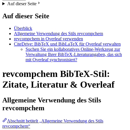
Auf dieser Seite
Auf dieser Seite
Überblick
Allgemeine Verwendung des Stils revcompchem
revcompchem in Overleaf verwenden
CiteDrive: BibTeX und BibLaTeX für Overleaf verwalten
Suchen Sie ein kollaboratives Online-Werkzeug zur
Verwaltung Ihrer BibTeX-Literaturangaben, das sich
mit Overleaf synchronisiert?
revcompchem BibTeX-Stil:
Zitate, Literatur & Overleaf
Allgemeine Verwendung des Stils
revcompchem
Abschnitt betitelt „Allgemeine Verwendung des Stils
revcompchem“