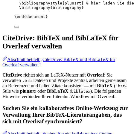
\bibliographystyle
{plunsrt} 
% hier laden Sie die
\bibliography
{bibliography}
\end
{
document
}
CiteDrive: BibTeX und BibLaTeX für
Overleaf verwalten
Abschnitt betitelt „CiteDrive: BibTeX und BibLaTeX für
Overleaf verwalten“
CiteDrive
richtet sich an LaTeX-Nutzer mit
Overleaf
: Sie
verwalten
-Dateien und Projekte zentral, arbeiten gemeinsam
.bib
an Referenzen und halten Zitate konsistent — mit
BibTeX
(
-
.bst
Stile wie
plunsrt
) oder
BibLaTeX
(
). Die folgenden
biblatex
Hinweise verbinden Ihren Literatur-Workflow mit Overleaf.
Suchen Sie ein kollaboratives Online-Werkzeug zur
Verwaltung Ihrer BibTeX-Literaturangaben, das
sich mit Overleaf synchronisiert?
Abschnitt betitelt „Suchen Sie ein kollaboratives Online-