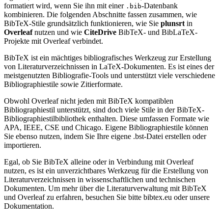
formatiert wird, wenn Sie ihn mit einer
-Datenbank
.bib
kombinieren. Die folgenden Abschnitte fassen zusammen, wie
BibTeX-Stile grundsätzlich funktionieren, wie Sie
plunsrt
in
Overleaf
nutzen und wie
CiteDrive
BibTeX- und BibLaTeX-
Projekte mit Overleaf verbindet.
BibTeX ist ein mächtiges bibliografisches Werkzeug zur Erstellung
von Literaturverzeichnissen in LaTeX-Dokumenten. Es ist eines der
meistgenutzten Bibliografie-Tools und unterstützt viele verschiedene
Bibliographiestile sowie Zitierformate.
Obwohl Overleaf nicht jeden mit BibTeX kompatiblen
Bibliographiestil unterstützt, sind doch viele Stile in der BibTeX-
Bibliographiestilbibliothek enthalten. Diese umfassen Formate wie
APA, IEEE, CSE und Chicago. Eigene Bibliographiestile können
Sie ebenso nutzen, indem Sie Ihre eigene .bst-Datei erstellen oder
importieren.
Egal, ob Sie BibTeX alleine oder in Verbindung mit Overleaf
nutzen, es ist ein unverzichtbares Werkzeug für die Erstellung von
Literaturverzeichnissen in wissenschaftlichen und technischen
Dokumenten. Um mehr über die Literaturverwaltung mit BibTeX
und Overleaf zu erfahren, besuchen Sie bitte bibtex.eu oder unsere
Dokumentation.