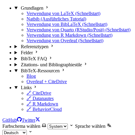
Grundlagen
Verwendung von LaTeX (Schnellstart)
Natbib (Ausführliches Tutorial)
Verwendung von BibLaTeX (Schnellstart)
Verwendung von Quarto (RStudio/Posit) (Schnellstart)
Verwendung von R Markdown (Schnellstart)
Verwendung von Overleaf (Schnellstart)
Referenztypen
Felder
BibTeX FAQ
Zitations- und Bibliographiestile
BibTeX-Ressourcen
Blog
Overleaf + CiteDrive
Links
🔗 CiteDrive
🔗 Datanautes
🔗 R Markdown
🔗 BehaviorCloud
GitHub
Twitter
Farbschema wählen
Sprache wählen