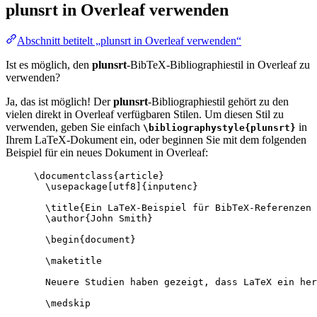
plunsrt
in Overleaf verwenden
Abschnitt betitelt „plunsrt in Overleaf verwenden“
Ist es möglich, den
plunsrt
-BibTeX-Bibliographiestil in Overleaf zu
verwenden?
Ja, das ist möglich! Der
plunsrt
-Bibliographiestil gehört zu den
vielen direkt in Overleaf verfügbaren Stilen. Um diesen Stil zu
verwenden, geben Sie einfach
in
\bibliographystyle{plunsrt}
Ihrem LaTeX-Dokument ein, oder beginnen Sie mit dem folgenden
Beispiel für ein neues Dokument in Overleaf:
\documentclass
{
article
}
\usepackage
[
utf8
]{
inputenc
}
\title
{Ein LaTeX-Beispiel für BibTeX-Referenzen 
\author
{John Smith}
\begin
{
document
}
\maketitle
Neuere Studien haben gezeigt, dass LaTeX ein her
\medskip