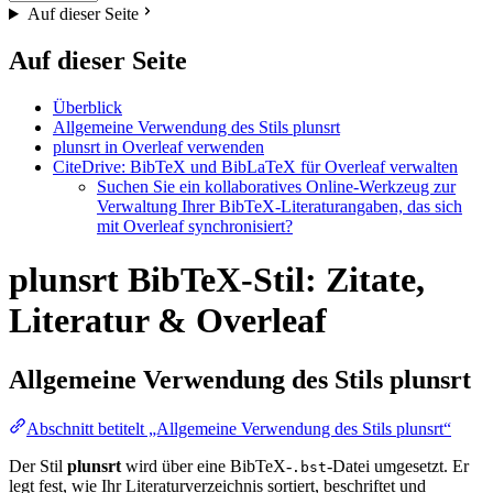
Auf dieser Seite
Auf dieser Seite
Überblick
Allgemeine Verwendung des Stils plunsrt
plunsrt in Overleaf verwenden
CiteDrive: BibTeX und BibLaTeX für Overleaf verwalten
Suchen Sie ein kollaboratives Online-Werkzeug zur
Verwaltung Ihrer BibTeX-Literaturangaben, das sich
mit Overleaf synchronisiert?
plunsrt BibTeX-Stil: Zitate,
Literatur & Overleaf
Allgemeine Verwendung des Stils
plunsrt
Abschnitt betitelt „Allgemeine Verwendung des Stils plunsrt“
Der Stil
plunsrt
wird über eine BibTeX-
-Datei umgesetzt. Er
.bst
legt fest, wie Ihr Literaturverzeichnis sortiert, beschriftet und