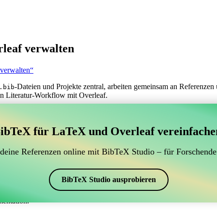
leaf verwalten
 verwalten“
-Dateien und Projekte zentral, arbeiten gemeinsam an Referenzen 
.bib
n Literatur-Workflow mit Overleaf.
erwaltung Ihrer BibTeX-Literaturangaben, das sich mit
ibTeX für LaTeX und Overleaf vereinfache
 zur Verwaltung Ihrer BibTeX-Literaturangaben, das sich mit Overleaf 
 Literaturverzeichnis in Overleaf zu verwalten, könnte CiteDrive genau
 deine Referenzen online mit BibTeX Studio – für Forschende
eaf-Projekt aktuell zu halten.
schiedenen Stilen, einschließlich plplain, erstellen. Wenn Sie also nac
BibTeX Studio ausprobieren
mentation.