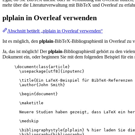
mehr über die Literaturverwaltung mit BibTeX und Overleaf zu erfahr
plplain
in Overleaf verwenden
Abschnitt betitelt „plplain in Overleaf verwenden“
Ist es möglich, den
plplain
-BibTeX-Bibliographiestil in Overleaf zu
Ja, das ist möglich! Der
plplain
-Bibliographiestil gehört zu den viel
Dokument ein, oder beginnen Sie mit dem folgenden Beispiel für ein
\documentclass
{
article
}
\usepackage
[
utf8
]{
inputenc
}
\title
{Ein LaTeX-Beispiel für BibTeX-Referenzen 
\author
{John Smith}
\begin
{
document
}
\maketitle
Neuere Studien haben gezeigt, dass LaTeX ein her
\medskip
\bibliographystyle
{plplain} 
% hier laden Sie die
\bibliography
{bibliography}