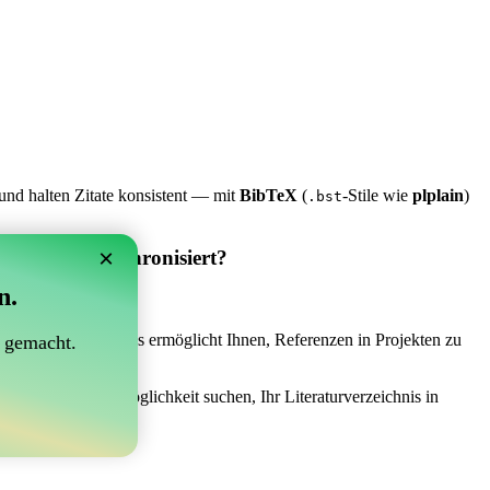
und halten Zitate konsistent — mit
BibTeX
(
-Stile wie
plplain
)
.bst
×
 Overleaf synchronisiert?
n.
synchronisiert?“
 das Richtige sein! Es ermöglicht Ihnen, Referenzen in Projekten zu
 gemacht.
h einer einfachen Möglichkeit suchen, Ihr Literaturverzeichnis in