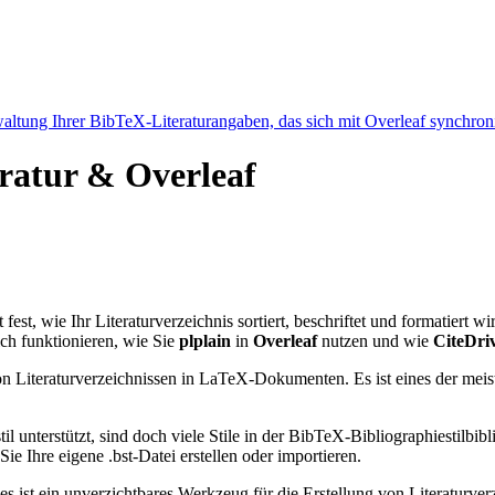
ltung Ihrer BibTeX-Literaturangaben, das sich mit Overleaf synchroni
eratur & Overleaf
 fest, wie Ihr Literaturverzeichnis sortiert, beschriftet und formatiert w
ch funktionieren, wie Sie
plplain
in
Overleaf
nutzen und wie
CiteDri
n Literaturverzeichnissen in LaTeX-Dokumenten. Es ist eines der meist
l unterstützt, sind doch viele Stile in der BibTeX-Bibliographiestil
e Ihre eigene .bst-Datei erstellen oder importieren.
 es ist ein unverzichtbares Werkzeug für die Erstellung von Literatur