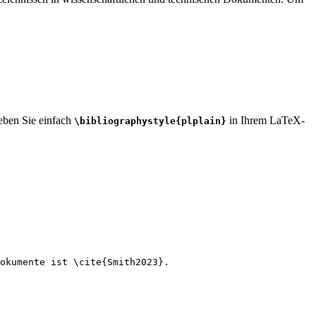
geben Sie einfach
in Ihrem LaTeX-
\bibliographystyle{plplain}
okumente ist 
\cite
{
Smith2023
}.