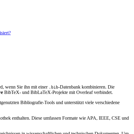
siert?
ird, wenn Sie ihn mit einer
-Datenbank kombinieren. Die
.bib
ve
BibTeX- und BibLaTeX-Projekte mit Overleaf verbindet.
genutzten Bibliografie-Tools und unterstützt viele verschiedene
bibliothek enthalten. Diese umfassen Formate wie APA, IEEE, CSE und
verzeichnissen in wissenschaftlichen und technischen Dokumenten. Um