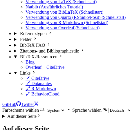
Verwendung von LaTeX (Schnellstart)
Natbib (Ausführliches Tutorial)
Verwendung von BibLaTeX (Schnellstart)
Verwendung von Quarto (RStudio/Posit) (Schnellstart)
Verwendung von R Markdown (Schnellstart)
Verwendung von Overleaf (Schnellstart)
Referenztypen
Felder
BibTeX FAQ
Zitations- und Bibliographiestile
BibTeX-Ressourcen
Blog
Overleaf + CiteDrive
Links
🔗 CiteDrive
🔗 Datanautes
🔗 R Markdown
🔗 BehaviorCloud
GitHub
Twitter
Farbschema wählen
Sprache wählen
Auf dieser Seite
Auf dieser Seite