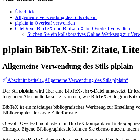
Überblick
Allgemeine Verwendung des Stils plplain
plplain in Overleaf verwenden
CiteDrive: BibTeX und BibLaTeX für Overleaf verwalten
Suchen Sie ein kollaboratives Online-Werkzeug zur Verwa
plplain BibTeX-Stil: Zitate, Lit
Allgemeine Verwendung des Stils
plplain
Abschnitt betitelt „Allgemeine Verwendung des Stils plplain“
Der Stil
plplain
wird über eine BibTeX-
-Datei umgesetzt. Er legt
.bst
folgenden Abschnitte fassen zusammen, wie BibTeX-Stile grundsätzli
BibTeX ist ein mächtiges bibliografisches Werkzeug zur Erstellung vo
Bibliographiestile sowie Zitierformate.
Obwohl Overleaf nicht jeden mit BibTeX kompatiblen Bibliographiesti
Chicago. Eigene Bibliographiestile können Sie ebenso nutzen, indem Si
Egal, ob Sie BibTeX alleine oder in Verbindung mit Overleaf nutzen,