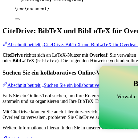
\end
{
document
}
CiteDrive: BibTeX und BibLaTeX für Over
Abschnitt betitelt „CiteDrive: BibTeX und BibLaTeX für Overleaf
CiteDrive
richtet sich an LaTeX-Nutzer mit
Overleaf
: Sie verwalten
oder
BibLaTeX
(
). Die folgenden Hinweise verbinden Ihre
biblatex
Suchen Sie ein kollaboratives Online-Werkzeug zur V
B
Abschnitt betitelt „Suchen Sie ein kollaboratives Online-Werkzeug
Falls Sie ein Online-Tool suchen, um Ihre Referenzen, Zitate und das
Verwalte
sammeln und zu organisieren und Ihre BibTeX-Einträge in Ihrem Overl
Mit CiteDrive können Sie auch Literaturverzeichnisse und Zitate in ver
Overleaf zu verwalten, probieren Sie CiteDrive aus!
Weitere Informationen hierzu finden Sie in unserer Online-Hilfedoku