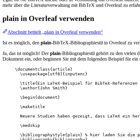
mehr über die Literaturverwaltung mit BibTeX und Overleaf zu erfahr
plain
in Overleaf verwenden
Abschnitt betitelt „plain in Overleaf verwenden“
Ist es möglich, den
plain
-BibTeX-Bibliographiestil in Overleaf zu v
Ja, das ist möglich! Der
plain
-Bibliographiestil gehört zu den vielen
Dokument ein, oder beginnen Sie mit dem folgenden Beispiel für ein
\documentclass
{
article
}
\usepackage
[
utf8
]{
inputenc
}
\title
{Ein LaTeX-Beispiel für BibTeX-Referenzen 
\author
{John Smith}
\begin
{
document
}
\maketitle
Neuere Studien haben gezeigt, dass LaTeX ein her
\medskip
\bibliographystyle
{plain} 
% hier laden Sie die p
\bibliography
{bibliography}