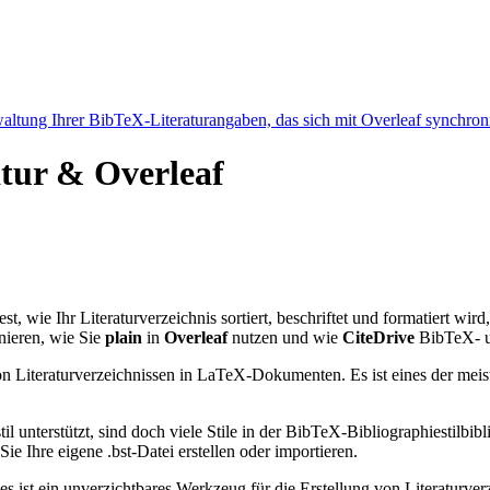
ltung Ihrer BibTeX-Literaturangaben, das sich mit Overleaf synchroni
atur & Overleaf
est, wie Ihr Literaturverzeichnis sortiert, beschriftet und formatiert wir
nieren, wie Sie
plain
in
Overleaf
nutzen und wie
CiteDrive
BibTeX- u
n Literaturverzeichnissen in LaTeX-Dokumenten. Es ist eines der meist
l unterstützt, sind doch viele Stile in der BibTeX-Bibliographiestil
e Ihre eigene .bst-Datei erstellen oder importieren.
 es ist ein unverzichtbares Werkzeug für die Erstellung von Literatur