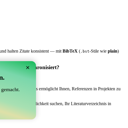
und halten Zitate konsistent — mit
BibTeX
(
-Stile wie
plain
)
.bst
×
 Overleaf synchronisiert?
n.
synchronisiert?“
 das Richtige sein! Es ermöglicht Ihnen, Referenzen in Projekten zu
 gemacht.
einer einfachen Möglichkeit suchen, Ihr Literaturverzeichnis in