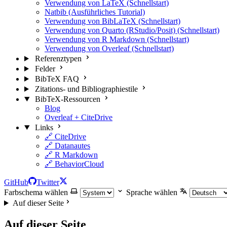
Verwendung von LaTeX (Schnellstart)
Natbib (Ausführliches Tutorial)
Verwendung von BibLaTeX (Schnellstart)
Verwendung von Quarto (RStudio/Posit) (Schnellstart)
Verwendung von R Markdown (Schnellstart)
Verwendung von Overleaf (Schnellstart)
Referenztypen
Felder
BibTeX FAQ
Zitations- und Bibliographiestile
BibTeX-Ressourcen
Blog
Overleaf + CiteDrive
Links
🔗 CiteDrive
🔗 Datanautes
🔗 R Markdown
🔗 BehaviorCloud
GitHub
Twitter
Farbschema wählen
Sprache wählen
Auf dieser Seite
Auf dieser Seite