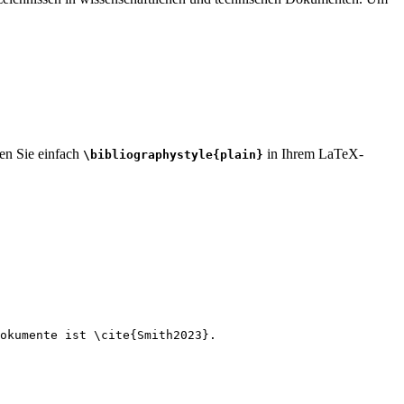
ben Sie einfach
in Ihrem LaTeX-
\bibliographystyle{plain}
okumente ist 
\cite
{
Smith2023
}.