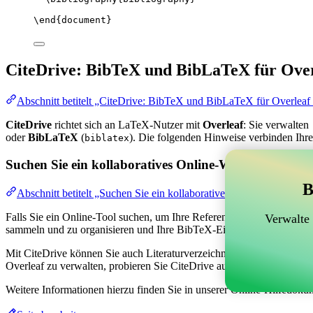
\end
{
document
}
CiteDrive: BibTeX und BibLaTeX für Over
Abschnitt betitelt „CiteDrive: BibTeX und BibLaTeX für Overleaf
CiteDrive
richtet sich an LaTeX-Nutzer mit
Overleaf
: Sie verwalten
oder
BibLaTeX
(
). Die folgenden Hinweise verbinden Ihre
biblatex
Suchen Sie ein kollaboratives Online-Werkzeug zur V
B
Abschnitt betitelt „Suchen Sie ein kollaboratives Online-Werkzeug
Falls Sie ein Online-Tool suchen, um Ihre Referenzen, Zitate und das
Verwalte
sammeln und zu organisieren und Ihre BibTeX-Einträge in Ihrem Overl
Mit CiteDrive können Sie auch Literaturverzeichnisse und Zitate in ver
Overleaf zu verwalten, probieren Sie CiteDrive aus!
Weitere Informationen hierzu finden Sie in unserer Online-Hilfedoku