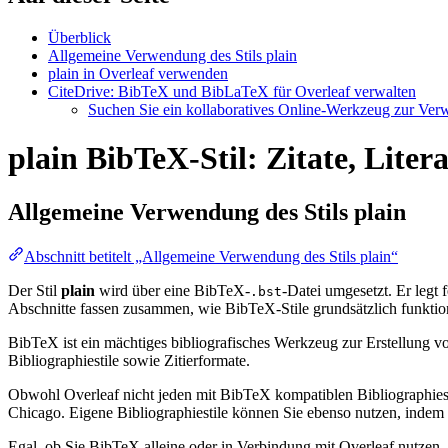
Überblick
Allgemeine Verwendung des Stils plain
plain in Overleaf verwenden
CiteDrive: BibTeX und BibLaTeX für Overleaf verwalten
Suchen Sie ein kollaboratives Online-Werkzeug zur Verwa
plain BibTeX-Stil: Zitate, Liter
Allgemeine Verwendung des Stils
plain
Abschnitt betitelt „Allgemeine Verwendung des Stils plain“
Der Stil
plain
wird über eine BibTeX-
-Datei umgesetzt. Er legt f
.bst
Abschnitte fassen zusammen, wie BibTeX-Stile grundsätzlich funktio
BibTeX ist ein mächtiges bibliografisches Werkzeug zur Erstellung vo
Bibliographiestile sowie Zitierformate.
Obwohl Overleaf nicht jeden mit BibTeX kompatiblen Bibliographiesti
Chicago. Eigene Bibliographiestile können Sie ebenso nutzen, indem Si
Egal, ob Sie BibTeX alleine oder in Verbindung mit Overleaf nutzen,