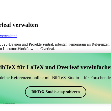
leaf verwalten
 verwalten“
-Dateien und Projekte zentral, arbeiten gemeinsam an Referenzen 
.bib
n Literatur-Workflow mit Overleaf.
erwaltung Ihrer BibTeX-Literaturangaben, das sich mit
ibTeX für LaTeX und Overleaf vereinfache
 zur Verwaltung Ihrer BibTeX-Literaturangaben, das sich mit Overleaf 
 Literaturverzeichnis in Overleaf zu verwalten, könnte CiteDrive genau
 deine Referenzen online mit BibTeX Studio – für Forschende
eaf-Projekt aktuell zu halten.
schiedenen Stilen, einschließlich plain, erstellen. Wenn Sie also nach 
BibTeX Studio ausprobieren
mentation.