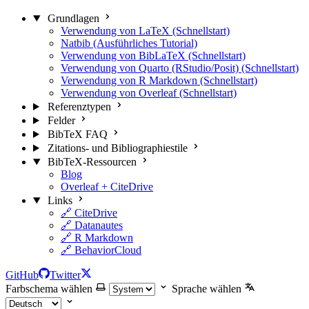
Grundlagen
Verwendung von LaTeX (Schnellstart)
Natbib (Ausführliches Tutorial)
Verwendung von BibLaTeX (Schnellstart)
Verwendung von Quarto (RStudio/Posit) (Schnellstart)
Verwendung von R Markdown (Schnellstart)
Verwendung von Overleaf (Schnellstart)
Referenztypen
Felder
BibTeX FAQ
Zitations- und Bibliographiestile
BibTeX-Ressourcen
Blog
Overleaf + CiteDrive
Links
🔗 CiteDrive
🔗 Datanautes
🔗 R Markdown
🔗 BehaviorCloud
GitHub
Twitter
Farbschema wählen
Sprache wählen