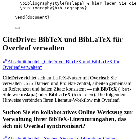
\bibliographystyle
{mslapa} 
% hier laden Sie die 
\bibliography
{bibliography}
\end
{
document
}
CiteDrive: BibTeX und BibLaTeX für
Overleaf verwalten
Abschnitt betitelt „CiteDrive: BibTeX und BibLaTeX für
Overleaf verwalten“
CiteDrive
richtet sich an LaTeX-Nutzer mit
Overleaf
: Sie
verwalten
-Dateien und Projekte zentral, arbeiten gemeinsam
.bib
an Referenzen und halten Zitate konsistent — mit
BibTeX
(
-
.bst
Stile wie
mslapa
) oder
BibLaTeX
(
). Die folgenden
biblatex
Hinweise verbinden Ihren Literatur-Workflow mit Overleaf.
Suchen Sie ein kollaboratives Online-Werkzeug zur
Verwaltung Ihrer BibTeX-Literaturangaben, das
sich mit Overleaf synchronisiert?
Abschnitt betitelt „Suchen Sie ein kollaboratives Online-