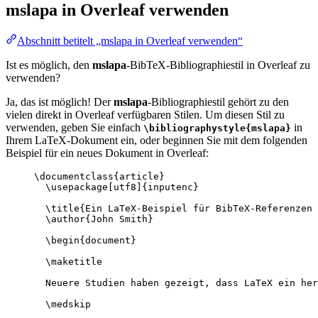
mslapa
in Overleaf verwenden
Abschnitt betitelt „mslapa in Overleaf verwenden“
Ist es möglich, den
mslapa
-BibTeX-Bibliographiestil in Overleaf zu
verwenden?
Ja, das ist möglich! Der
mslapa
-Bibliographiestil gehört zu den
vielen direkt in Overleaf verfügbaren Stilen. Um diesen Stil zu
verwenden, geben Sie einfach
in
\bibliographystyle{mslapa}
Ihrem LaTeX-Dokument ein, oder beginnen Sie mit dem folgenden
Beispiel für ein neues Dokument in Overleaf:
\documentclass
{
article
}
\usepackage
[
utf8
]{
inputenc
}
\title
{Ein LaTeX-Beispiel für BibTeX-Referenzen 
\author
{John Smith}
\begin
{
document
}
\maketitle
Neuere Studien haben gezeigt, dass LaTeX ein her
\medskip