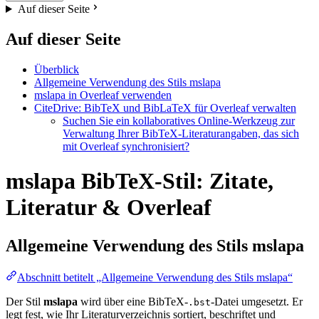
Auf dieser Seite
Auf dieser Seite
Überblick
Allgemeine Verwendung des Stils mslapa
mslapa in Overleaf verwenden
CiteDrive: BibTeX und BibLaTeX für Overleaf verwalten
Suchen Sie ein kollaboratives Online-Werkzeug zur
Verwaltung Ihrer BibTeX-Literaturangaben, das sich
mit Overleaf synchronisiert?
mslapa BibTeX-Stil: Zitate,
Literatur & Overleaf
Allgemeine Verwendung des Stils
mslapa
Abschnitt betitelt „Allgemeine Verwendung des Stils mslapa“
Der Stil
mslapa
wird über eine BibTeX-
-Datei umgesetzt. Er
.bst
legt fest, wie Ihr Literaturverzeichnis sortiert, beschriftet und