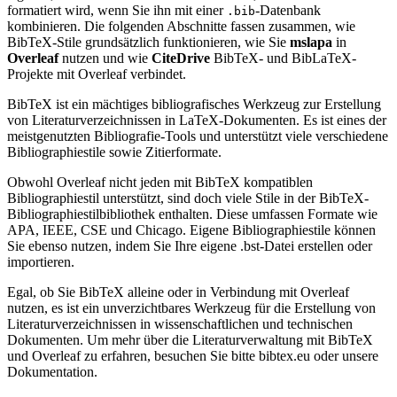
formatiert wird, wenn Sie ihn mit einer
-Datenbank
.bib
kombinieren. Die folgenden Abschnitte fassen zusammen, wie
BibTeX-Stile grundsätzlich funktionieren, wie Sie
mslapa
in
Overleaf
nutzen und wie
CiteDrive
BibTeX- und BibLaTeX-
Projekte mit Overleaf verbindet.
BibTeX ist ein mächtiges bibliografisches Werkzeug zur Erstellung
von Literaturverzeichnissen in LaTeX-Dokumenten. Es ist eines der
meistgenutzten Bibliografie-Tools und unterstützt viele verschiedene
Bibliographiestile sowie Zitierformate.
Obwohl Overleaf nicht jeden mit BibTeX kompatiblen
Bibliographiestil unterstützt, sind doch viele Stile in der BibTeX-
Bibliographiestilbibliothek enthalten. Diese umfassen Formate wie
APA, IEEE, CSE und Chicago. Eigene Bibliographiestile können
Sie ebenso nutzen, indem Sie Ihre eigene .bst-Datei erstellen oder
importieren.
Egal, ob Sie BibTeX alleine oder in Verbindung mit Overleaf
nutzen, es ist ein unverzichtbares Werkzeug für die Erstellung von
Literaturverzeichnissen in wissenschaftlichen und technischen
Dokumenten. Um mehr über die Literaturverwaltung mit BibTeX
und Overleaf zu erfahren, besuchen Sie bitte bibtex.eu oder unsere
Dokumentation.