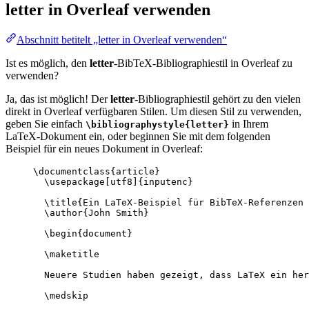
letter
in Overleaf verwenden
Abschnitt betitelt „letter in Overleaf verwenden“
Ist es möglich, den
letter
-BibTeX-Bibliographiestil in Overleaf zu
verwenden?
Ja, das ist möglich! Der
letter
-Bibliographiestil gehört zu den vielen
direkt in Overleaf verfügbaren Stilen. Um diesen Stil zu verwenden,
geben Sie einfach
in Ihrem
\bibliographystyle{letter}
LaTeX-Dokument ein, oder beginnen Sie mit dem folgenden
Beispiel für ein neues Dokument in Overleaf:
\documentclass
{
article
}
\usepackage
[
utf8
]{
inputenc
}
\title
{Ein LaTeX-Beispiel für BibTeX-Referenzen 
\author
{John Smith}
\begin
{
document
}
\maketitle
Neuere Studien haben gezeigt, dass LaTeX ein her
\medskip