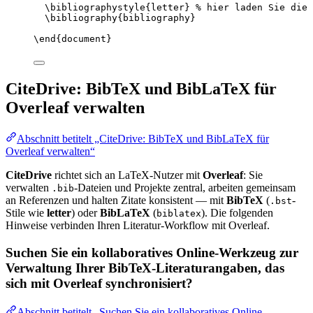
\bibliographystyle
{letter} 
% hier laden Sie die 
\bibliography
{bibliography}
\end
{
document
}
CiteDrive: BibTeX und BibLaTeX für
Overleaf verwalten
Abschnitt betitelt „CiteDrive: BibTeX und BibLaTeX für
Overleaf verwalten“
CiteDrive
richtet sich an LaTeX-Nutzer mit
Overleaf
: Sie
verwalten
-Dateien und Projekte zentral, arbeiten gemeinsam
.bib
an Referenzen und halten Zitate konsistent — mit
BibTeX
(
-
.bst
Stile wie
letter
) oder
BibLaTeX
(
). Die folgenden
biblatex
Hinweise verbinden Ihren Literatur-Workflow mit Overleaf.
Suchen Sie ein kollaboratives Online-Werkzeug zur
Verwaltung Ihrer BibTeX-Literaturangaben, das
sich mit Overleaf synchronisiert?
Abschnitt betitelt „Suchen Sie ein kollaboratives Online-