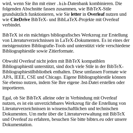
wird, wenn Sie ihn mit einer
-Datenbank kombinieren. Die
.bib
folgenden Abschnitte fassen zusammen, wie BibTeX-Stile
grundsätzlich funktionieren, wie Sie
letter
in
Overleaf
nutzen und
wie
CiteDrive
BibTeX- und BibLaTeX-Projekte mit Overleaf
verbindet.
BibTeX ist ein mächtiges bibliografisches Werkzeug zur Erstellung
von Literaturverzeichnissen in LaTeX-Dokumenten. Es ist eines der
meistgenutzten Bibliografie-Tools und unterstützt viele verschiedene
Bibliographiestile sowie Zitierformate.
Obwohl Overleaf nicht jeden mit BibTeX kompatiblen
Bibliographiestil unterstützt, sind doch viele Stile in der BibTeX-
Bibliographiestilbibliothek enthalten. Diese umfassen Formate wie
APA, IEEE, CSE und Chicago. Eigene Bibliographiestile können
Sie ebenso nutzen, indem Sie Ihre eigene .bst-Datei erstellen oder
importieren.
Egal, ob Sie BibTeX alleine oder in Verbindung mit Overleaf
nutzen, es ist ein unverzichtbares Werkzeug für die Erstellung von
Literaturverzeichnissen in wissenschaftlichen und technischen
Dokumenten. Um mehr über die Literaturverwaltung mit BibTeX
und Overleaf zu erfahren, besuchen Sie bitte bibtex.eu oder unsere
Dokumentation.