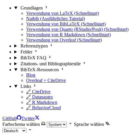
Grundlagen
Verwendung von LaTeX (Schnellstart)
Natbib (Ausführliches Tutorial)
Verwendung von BibLaTeX (Schnellstart)
Verwendung von Quarto (RStudio/Posit) (Schnellstart)
Verwendung von R Markdown (Schnellstart)
Verwendung von Overleaf (Schnellstart)
Referenztypen
Felder
BibTeX FAQ
Zitations- und Bibliographiestile
BibTeX-Ressourcen
Blog
Overleaf + CiteDrive
Links
🔗 CiteDrive
🔗 Datanautes
🔗 R Markdown
🔗 BehaviorCloud
GitHub
Twitter
Farbschema wählen
Sprache wählen