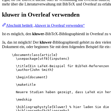
mehr über die Literaturverwaltung mit BibTeX und Overleaf zu erfahr
kluwer
in Overleaf verwenden
Abschnitt betitelt „kluwer in Overleaf verwenden“
Ist es möglich, den
kluwer
-BibTeX-Bibliographiestil in Overleaf zu
Ja, das ist möglich! Der
kluwer
-Bibliographiestil gehört zu den viel
Dokument ein, oder beginnen Sie mit dem folgenden Beispiel für ein
\documentclass
{
article
}
\usepackage
[
utf8
]{
inputenc
}
\title
{Ein LaTeX-Beispiel für BibTeX-Referenzen 
\author
{John Smith}
\begin
{
document
}
\maketitle
Neuere Studien haben gezeigt, dass LaTeX ein her
\medskip
\bibliographystyle
{kluwer} 
% hier laden Sie die 
\bibliography
{bibliography}