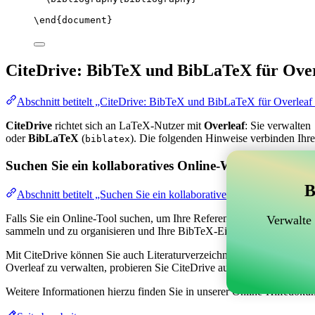
\end
{
document
}
CiteDrive: BibTeX und BibLaTeX für Over
Abschnitt betitelt „CiteDrive: BibTeX und BibLaTeX für Overleaf
CiteDrive
richtet sich an LaTeX-Nutzer mit
Overleaf
: Sie verwalten
oder
BibLaTeX
(
). Die folgenden Hinweise verbinden Ihre
biblatex
Suchen Sie ein kollaboratives Online-Werkzeug zur V
B
Abschnitt betitelt „Suchen Sie ein kollaboratives Online-Werkzeug
Falls Sie ein Online-Tool suchen, um Ihre Referenzen, Zitate und das
Verwalte
sammeln und zu organisieren und Ihre BibTeX-Einträge in Ihrem Overl
Mit CiteDrive können Sie auch Literaturverzeichnisse und Zitate in ve
Overleaf zu verwalten, probieren Sie CiteDrive aus!
Weitere Informationen hierzu finden Sie in unserer Online-Hilfedoku