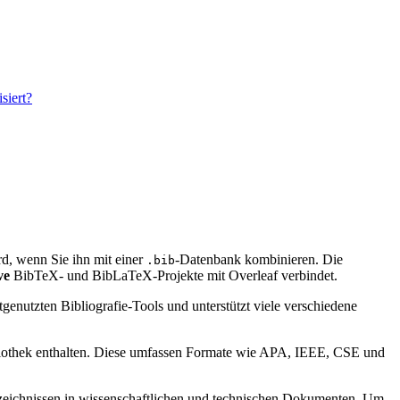
siert?
wird, wenn Sie ihn mit einer
-Datenbank kombinieren. Die
.bib
ve
BibTeX- und BibLaTeX-Projekte mit Overleaf verbindet.
genutzten Bibliografie-Tools und unterstützt viele verschiedene
bibliothek enthalten. Diese umfassen Formate wie APA, IEEE, CSE und
verzeichnissen in wissenschaftlichen und technischen Dokumenten. Um