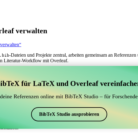
leaf verwalten
 verwalten“
-Dateien und Projekte zentral, arbeiten gemeinsam an Referenzen 
.bib
n Literatur-Workflow mit Overleaf.
erwaltung Ihrer BibTeX-Literaturangaben, das sich mit
ibTeX für LaTeX und Overleaf vereinfache
 zur Verwaltung Ihrer BibTeX-Literaturangaben, das sich mit Overleaf 
 Literaturverzeichnis in Overleaf zu verwalten, könnte CiteDrive genau
 deine Referenzen online mit BibTeX Studio – für Forschende
eaf-Projekt aktuell zu halten.
rschiedenen Stilen, einschließlich kluwer, erstellen. Wenn Sie also nach
BibTeX Studio ausprobieren
mentation.