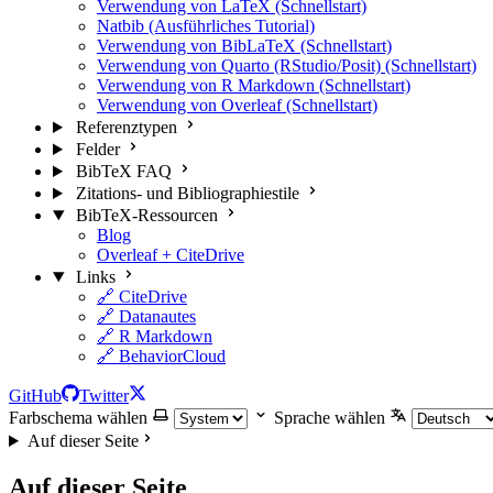
Verwendung von LaTeX (Schnellstart)
Natbib (Ausführliches Tutorial)
Verwendung von BibLaTeX (Schnellstart)
Verwendung von Quarto (RStudio/Posit) (Schnellstart)
Verwendung von R Markdown (Schnellstart)
Verwendung von Overleaf (Schnellstart)
Referenztypen
Felder
BibTeX FAQ
Zitations- und Bibliographiestile
BibTeX-Ressourcen
Blog
Overleaf + CiteDrive
Links
🔗 CiteDrive
🔗 Datanautes
🔗 R Markdown
🔗 BehaviorCloud
GitHub
Twitter
Farbschema wählen
Sprache wählen
Auf dieser Seite
Auf dieser Seite