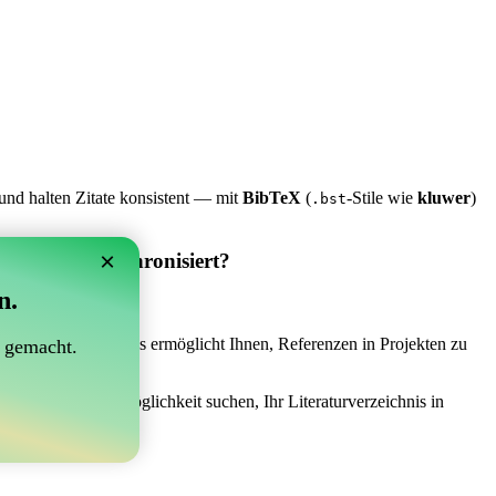
und halten Zitate konsistent — mit
BibTeX
(
-Stile wie
kluwer
)
.bst
×
 Overleaf synchronisiert?
n.
synchronisiert?“
 das Richtige sein! Es ermöglicht Ihnen, Referenzen in Projekten zu
 gemacht.
 einer einfachen Möglichkeit suchen, Ihr Literaturverzeichnis in