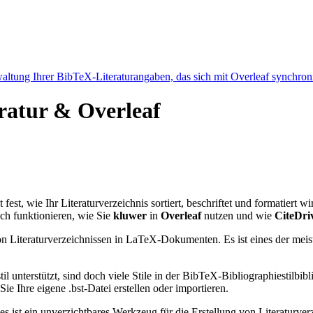
ltung Ihrer BibTeX-Literaturangaben, das sich mit Overleaf synchroni
eratur & Overleaf
 fest, wie Ihr Literaturverzeichnis sortiert, beschriftet und formatiert 
ch funktionieren, wie Sie
kluwer
in
Overleaf
nutzen und wie
CiteDri
n Literaturverzeichnissen in LaTeX-Dokumenten. Es ist eines der meist
l unterstützt, sind doch viele Stile in der BibTeX-Bibliographiestil
e Ihre eigene .bst-Datei erstellen oder importieren.
 es ist ein unverzichtbares Werkzeug für die Erstellung von Literatur