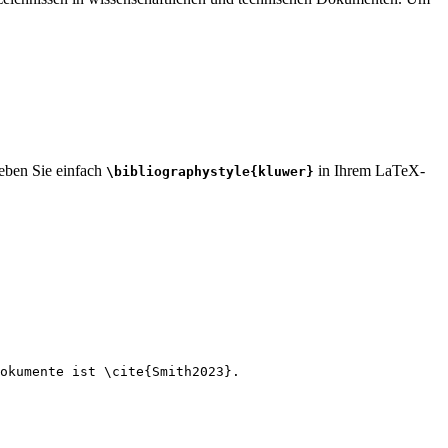
geben Sie einfach
in Ihrem LaTeX-
\bibliographystyle{kluwer}
okumente ist 
\cite
{
Smith2023
}.