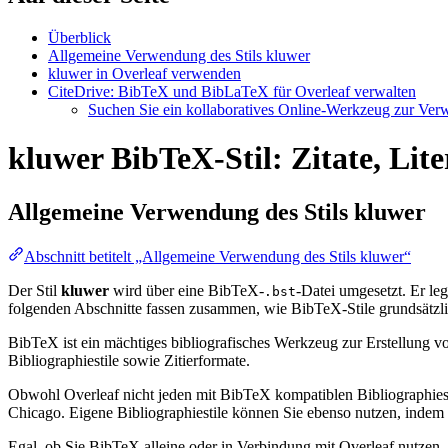
Überblick
Allgemeine Verwendung des Stils kluwer
kluwer in Overleaf verwenden
CiteDrive: BibTeX und BibLaTeX für Overleaf verwalten
Suchen Sie ein kollaboratives Online-Werkzeug zur Verwa
kluwer BibTeX-Stil: Zitate, Lit
Allgemeine Verwendung des Stils
kluwer
Abschnitt betitelt „Allgemeine Verwendung des Stils kluwer“
Der Stil
kluwer
wird über eine BibTeX-
-Datei umgesetzt. Er legt
.bst
folgenden Abschnitte fassen zusammen, wie BibTeX-Stile grundsätzli
BibTeX ist ein mächtiges bibliografisches Werkzeug zur Erstellung vo
Bibliographiestile sowie Zitierformate.
Obwohl Overleaf nicht jeden mit BibTeX kompatiblen Bibliographiesti
Chicago. Eigene Bibliographiestile können Sie ebenso nutzen, indem Si
Egal, ob Sie BibTeX alleine oder in Verbindung mit Overleaf nutzen,