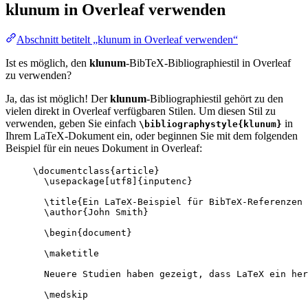
klunum
in Overleaf verwenden
Abschnitt betitelt „klunum in Overleaf verwenden“
Ist es möglich, den
klunum
-BibTeX-Bibliographiestil in Overleaf
zu verwenden?
Ja, das ist möglich! Der
klunum
-Bibliographiestil gehört zu den
vielen direkt in Overleaf verfügbaren Stilen. Um diesen Stil zu
verwenden, geben Sie einfach
in
\bibliographystyle{klunum}
Ihrem LaTeX-Dokument ein, oder beginnen Sie mit dem folgenden
Beispiel für ein neues Dokument in Overleaf:
\documentclass
{
article
}
\usepackage
[
utf8
]{
inputenc
}
\title
{Ein LaTeX-Beispiel für BibTeX-Referenzen 
\author
{John Smith}
\begin
{
document
}
\maketitle
Neuere Studien haben gezeigt, dass LaTeX ein her
\medskip