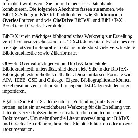
formatiert wird, wenn Sie ihn mit einer
-Datenbank
.bib
kombinieren. Die folgenden Abschnitte fassen zusammen, wie
BibTeX-Stile grundsätzlich funktionieren, wie Sie
klunum
in
Overleaf
nutzen und wie
CiteDrive
BibTeX- und BibLaTeX-
Projekte mit Overleaf verbindet.
BibTeX ist ein mächtiges bibliografisches Werkzeug zur Erstellung
von Literaturverzeichnissen in LaTeX-Dokumenten. Es ist eines der
meistgenutzten Bibliografie-Tools und unterstützt viele verschiedene
Bibliographiestile sowie Zitierformate.
Obwohl Overleaf nicht jeden mit BibTeX kompatiblen
Bibliographiestil unterstützt, sind doch viele Stile in der BibTeX-
Bibliographiestilbibliothek enthalten. Diese umfassen Formate wie
APA, IEEE, CSE und Chicago. Eigene Bibliographiestile können
Sie ebenso nutzen, indem Sie Ihre eigene .bst-Datei erstellen oder
importieren.
Egal, ob Sie BibTeX alleine oder in Verbindung mit Overleaf
nutzen, es ist ein unverzichtbares Werkzeug für die Erstellung von
Literaturverzeichnissen in wissenschaftlichen und technischen
Dokumenten. Um mehr über die Literaturverwaltung mit BibTeX
und Overleaf zu erfahren, besuchen Sie bitte bibtex.eu oder unsere
Dokumentation.