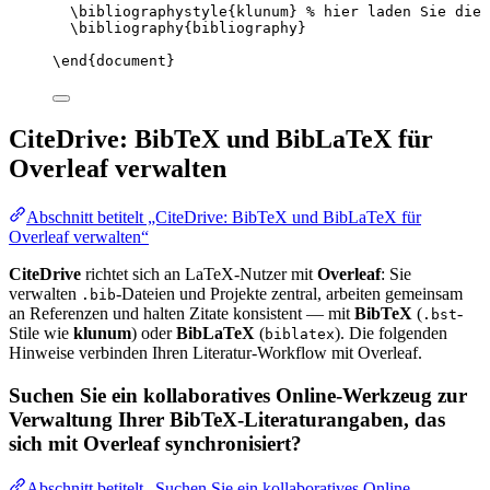
\bibliographystyle
{klunum} 
% hier laden Sie die 
\bibliography
{bibliography}
\end
{
document
}
CiteDrive: BibTeX und BibLaTeX für
Overleaf verwalten
Abschnitt betitelt „CiteDrive: BibTeX und BibLaTeX für
Overleaf verwalten“
CiteDrive
richtet sich an LaTeX-Nutzer mit
Overleaf
: Sie
verwalten
-Dateien und Projekte zentral, arbeiten gemeinsam
.bib
an Referenzen und halten Zitate konsistent — mit
BibTeX
(
-
.bst
Stile wie
klunum
) oder
BibLaTeX
(
). Die folgenden
biblatex
Hinweise verbinden Ihren Literatur-Workflow mit Overleaf.
Suchen Sie ein kollaboratives Online-Werkzeug zur
Verwaltung Ihrer BibTeX-Literaturangaben, das
sich mit Overleaf synchronisiert?
Abschnitt betitelt „Suchen Sie ein kollaboratives Online-