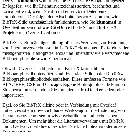
Der Stil
klunamed
wird über eine BibTeX-
-Datei umgesetzt.
.bst
Er legt fest, wie Ihr Literaturverzeichnis sortiert, beschriftet und
formatiert wird, wenn Sie ihn mit einer
-Datenbank
.bib
kombinieren. Die folgenden Abschnitte fassen zusammen, wie
BibTeX-Stile grundsätzlich funktionieren, wie Sie
klunamed
in
Overleaf
nutzen und wie
CiteDrive
BibTeX- und BibLaTeX-
Projekte mit Overleaf verbindet.
BibTeX ist ein mächtiges bibliografisches Werkzeug zur Erstellung
von Literaturverzeichnissen in LaTeX-Dokumenten. Es ist eines der
meistgenutzten Bibliografie-Tools und unterstützt viele verschiedene
Bibliographiestile sowie Zitierformate.
Obwohl Overleaf nicht jeden mit BibTeX kompatiblen
Bibliographiestil unterstützt, sind doch viele Stile in der BibTeX-
Bibliographiestilbibliothek enthalten. Diese umfassen Formate wie
APA, IEEE, CSE und Chicago. Eigene Bibliographiestile können
Sie ebenso nutzen, indem Sie Ihre eigene .bst-Datei erstellen oder
importieren.
Egal, ob Sie BibTeX alleine oder in Verbindung mit Overleaf
nutzen, es ist ein unverzichtbares Werkzeug für die Erstellung von
Literaturverzeichnissen in wissenschaftlichen und technischen
Dokumenten. Um mehr über die Literaturverwaltung mit BibTeX
und Overleaf zu erfahren, besuchen Sie bitte bibtex.eu oder unsere
Dokumentation.