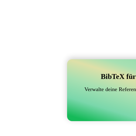
BibTeX für
Verwalte deine Referen