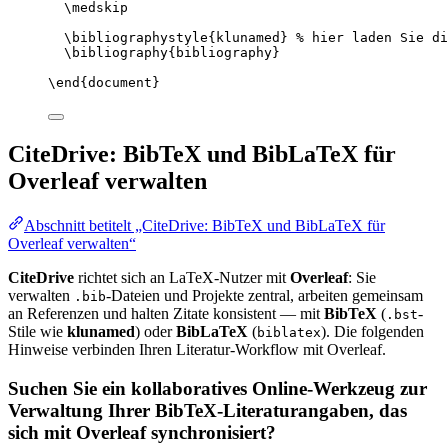
\medskip
\bibliographystyle
{klunamed} 
% hier laden Sie di
\bibliography
{bibliography}
\end
{
document
}
CiteDrive: BibTeX und BibLaTeX für
Overleaf verwalten
Abschnitt betitelt „CiteDrive: BibTeX und BibLaTeX für
Overleaf verwalten“
CiteDrive
richtet sich an LaTeX-Nutzer mit
Overleaf
: Sie
verwalten
-Dateien und Projekte zentral, arbeiten gemeinsam
.bib
an Referenzen und halten Zitate konsistent — mit
BibTeX
(
-
.bst
Stile wie
klunamed
) oder
BibLaTeX
(
). Die folgenden
biblatex
Hinweise verbinden Ihren Literatur-Workflow mit Overleaf.
Suchen Sie ein kollaboratives Online-Werkzeug zur
Verwaltung Ihrer BibTeX-Literaturangaben, das
sich mit Overleaf synchronisiert?