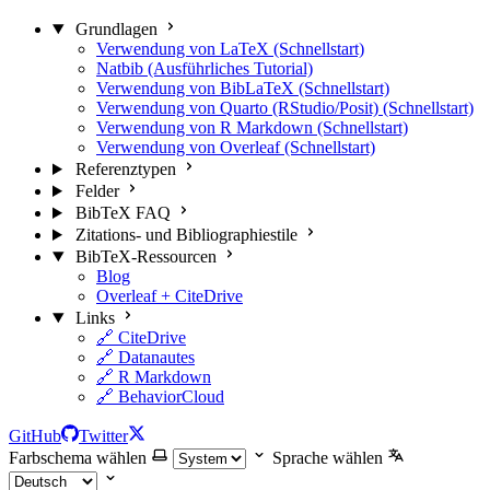
Grundlagen
Verwendung von LaTeX (Schnellstart)
Natbib (Ausführliches Tutorial)
Verwendung von BibLaTeX (Schnellstart)
Verwendung von Quarto (RStudio/Posit) (Schnellstart)
Verwendung von R Markdown (Schnellstart)
Verwendung von Overleaf (Schnellstart)
Referenztypen
Felder
BibTeX FAQ
Zitations- und Bibliographiestile
BibTeX-Ressourcen
Blog
Overleaf + CiteDrive
Links
🔗 CiteDrive
🔗 Datanautes
🔗 R Markdown
🔗 BehaviorCloud
GitHub
Twitter
Farbschema wählen
Sprache wählen