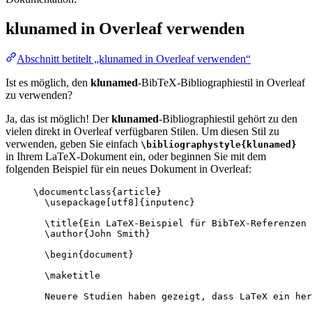
klunamed
in Overleaf verwenden
Abschnitt betitelt „klunamed in Overleaf verwenden“
Ist es möglich, den
klunamed
-BibTeX-Bibliographiestil in Overleaf
zu verwenden?
Ja, das ist möglich! Der
klunamed
-Bibliographiestil gehört zu den
vielen direkt in Overleaf verfügbaren Stilen. Um diesen Stil zu
verwenden, geben Sie einfach
\bibliographystyle{klunamed}
in Ihrem LaTeX-Dokument ein, oder beginnen Sie mit dem
folgenden Beispiel für ein neues Dokument in Overleaf:
\documentclass
{
article
}
\usepackage
[
utf8
]{
inputenc
}
\title
{Ein LaTeX-Beispiel für BibTeX-Referenzen 
\author
{John Smith}
\begin
{
document
}
\maketitle
Neuere Studien haben gezeigt, dass LaTeX ein her