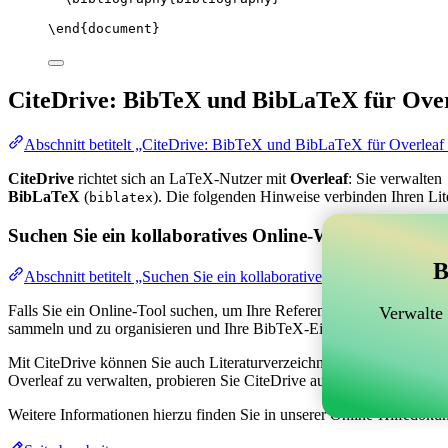
\end
{
document
}
CiteDrive: BibTeX und BibLaTeX für Over
Abschnitt betitelt „CiteDrive: BibTeX und BibLaTeX für Overleaf
CiteDrive
richtet sich an LaTeX-Nutzer mit
Overleaf
: Sie verwalten
BibLaTeX
(
). Die folgenden Hinweise verbinden Ihren Lit
biblatex
Suchen Sie ein kollaboratives Online-Werkzeug zur V
B
Abschnitt betitelt „Suchen Sie ein kollaboratives Online-Werkzeug
Falls Sie ein Online-Tool suchen, um Ihre Referenzen, Zitate und das
Verwalte
sammeln und zu organisieren und Ihre BibTeX-Einträge in Ihrem Overl
Mit CiteDrive können Sie auch Literaturverzeichnisse und Zitate in ver
Overleaf zu verwalten, probieren Sie CiteDrive aus!
Weitere Informationen hierzu finden Sie in unserer Online-Hilfedoku