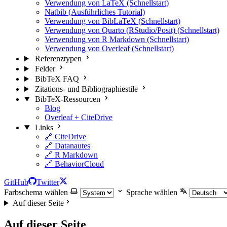
Verwendung von LaTeX (Schnellstart)
Natbib (Ausführliches Tutorial)
Verwendung von BibLaTeX (Schnellstart)
Verwendung von Quarto (RStudio/Posit) (Schnellstart)
Verwendung von R Markdown (Schnellstart)
Verwendung von Overleaf (Schnellstart)
Referenztypen
Felder
BibTeX FAQ
Zitations- und Bibliographiestile
BibTeX-Ressourcen
Blog
Overleaf + CiteDrive
Links
🔗 CiteDrive
🔗 Datanautes
🔗 R Markdown
🔗 BehaviorCloud
GitHub
Twitter
Farbschema wählen
Sprache wählen
Auf dieser Seite
Auf dieser Seite