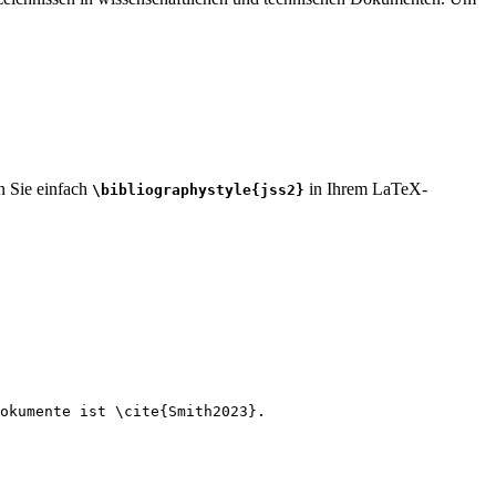
en Sie einfach
in Ihrem LaTeX-
\bibliographystyle{jss2}
okumente ist 
\cite
{
Smith2023
}.