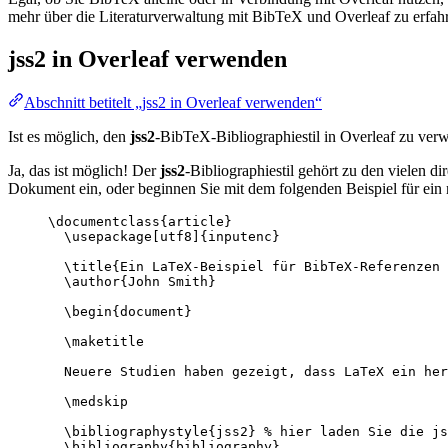
mehr über die Literaturverwaltung mit BibTeX und Overleaf zu erfahr
jss2
in Overleaf verwenden
Abschnitt betitelt „jss2 in Overleaf verwenden“
Ist es möglich, den
jss2
-BibTeX-Bibliographiestil in Overleaf zu ve
Ja, das ist möglich! Der
jss2
-Bibliographiestil gehört zu den vielen d
Dokument ein, oder beginnen Sie mit dem folgenden Beispiel für ein
\documentclass
{
article
}
\usepackage
[
utf8
]{
inputenc
}
\title
{Ein LaTeX-Beispiel für BibTeX-Referenzen 
\author
{John Smith}
\begin
{
document
}
\maketitle
Neuere Studien haben gezeigt, dass LaTeX ein her
\medskip
\bibliographystyle
{jss2} 
% hier laden Sie die js
\bibliography
{bibliography}