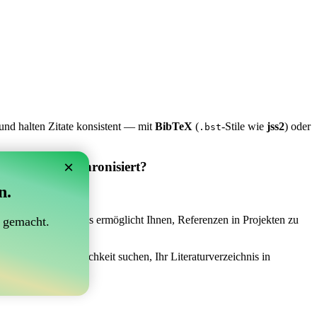
und halten Zitate konsistent — mit
BibTeX
(
-Stile wie
jss2
) oder
.bst
×
 Overleaf synchronisiert?
n.
synchronisiert?“
 das Richtige sein! Es ermöglicht Ihnen, Referenzen in Projekten zu
 gemacht.
iner einfachen Möglichkeit suchen, Ihr Literaturverzeichnis in