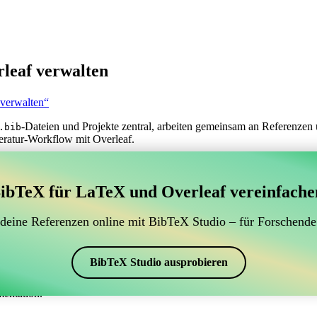
leaf verwalten
 verwalten“
-Dateien und Projekte zentral, arbeiten gemeinsam an Referenzen 
.bib
eratur-Workflow mit Overleaf.
erwaltung Ihrer BibTeX-Literaturangaben, das sich mit
ibTeX für LaTeX und Overleaf vereinfache
 zur Verwaltung Ihrer BibTeX-Literaturangaben, das sich mit Overleaf 
 Literaturverzeichnis in Overleaf zu verwalten, könnte CiteDrive genau
 deine Referenzen online mit BibTeX Studio – für Forschende
eaf-Projekt aktuell zu halten.
schiedenen Stilen, einschließlich jss2, erstellen. Wenn Sie also nach e
BibTeX Studio ausprobieren
mentation.