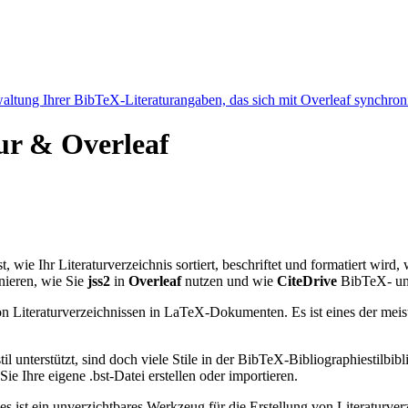
ltung Ihrer BibTeX-Literaturangaben, das sich mit Overleaf synchroni
tur & Overleaf
st, wie Ihr Literaturverzeichnis sortiert, beschriftet und formatiert wird
nieren, wie Sie
jss2
in
Overleaf
nutzen und wie
CiteDrive
BibTeX- und
n Literaturverzeichnissen in LaTeX-Dokumenten. Es ist eines der meist
l unterstützt, sind doch viele Stile in der BibTeX-Bibliographiestil
e Ihre eigene .bst-Datei erstellen oder importieren.
 es ist ein unverzichtbares Werkzeug für die Erstellung von Literatur