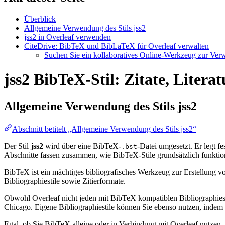
Überblick
Allgemeine Verwendung des Stils jss2
jss2 in Overleaf verwenden
CiteDrive: BibTeX und BibLaTeX für Overleaf verwalten
Suchen Sie ein kollaboratives Online-Werkzeug zur Verwa
jss2 BibTeX-Stil: Zitate, Litera
Allgemeine Verwendung des Stils
jss2
Abschnitt betitelt „Allgemeine Verwendung des Stils jss2“
Der Stil
jss2
wird über eine BibTeX-
-Datei umgesetzt. Er legt fe
.bst
Abschnitte fassen zusammen, wie BibTeX-Stile grundsätzlich funktio
BibTeX ist ein mächtiges bibliografisches Werkzeug zur Erstellung vo
Bibliographiestile sowie Zitierformate.
Obwohl Overleaf nicht jeden mit BibTeX kompatiblen Bibliographiesti
Chicago. Eigene Bibliographiestile können Sie ebenso nutzen, indem Si
Egal, ob Sie BibTeX alleine oder in Verbindung mit Overleaf nutzen,