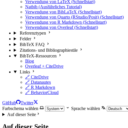
Verwendung von LaTeX (Schnellstart)
Natbib (Ausführliches Tutorial)
Verwendung von BibLaTeX (Schnellstart)
Verwendung von Quarto (RStudio/Posit) (Schnellstart)
Verwendung von R Markdown (Schnellstart)
Verwendung von Overleaf (Schnellstart)
Referenztypen
Felder
BibTeX FAQ
Zitations- und Bibliographiestile
BibTeX-Ressourcen
Blog
Overleaf + CiteDrive
Links
🔗 CiteDrive
🔗 Datanautes
🔗 R Markdown
🔗 BehaviorCloud
GitHub
Twitter
Farbschema wählen
Sprache wählen
Auf dieser Seite
Auf dieser Seite