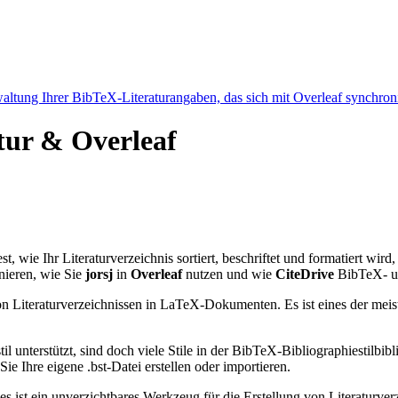
ltung Ihrer BibTeX-Literaturangaben, das sich mit Overleaf synchroni
atur & Overleaf
est, wie Ihr Literaturverzeichnis sortiert, beschriftet und formatiert wir
nieren, wie Sie
jorsj
in
Overleaf
nutzen und wie
CiteDrive
BibTeX- un
n Literaturverzeichnissen in LaTeX-Dokumenten. Es ist eines der meist
l unterstützt, sind doch viele Stile in der BibTeX-Bibliographiestil
e Ihre eigene .bst-Datei erstellen oder importieren.
 es ist ein unverzichtbares Werkzeug für die Erstellung von Literatur