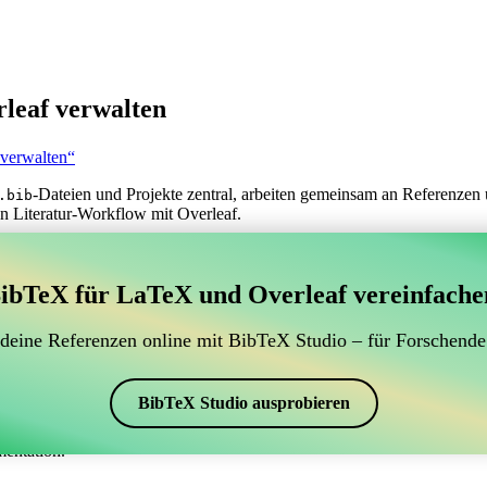
leaf verwalten
 verwalten“
-Dateien und Projekte zentral, arbeiten gemeinsam an Referenzen 
.bib
n Literatur-Workflow mit Overleaf.
erwaltung Ihrer BibTeX-Literaturangaben, das sich mit
ibTeX für LaTeX und Overleaf vereinfache
 zur Verwaltung Ihrer BibTeX-Literaturangaben, das sich mit Overleaf 
 Literaturverzeichnis in Overleaf zu verwalten, könnte CiteDrive genau
 deine Referenzen online mit BibTeX Studio – für Forschende
eaf-Projekt aktuell zu halten.
schiedenen Stilen, einschließlich jorsj, erstellen. Wenn Sie also nach e
BibTeX Studio ausprobieren
mentation.