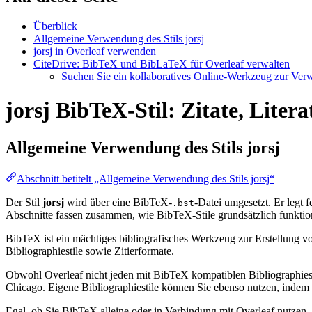
Überblick
Allgemeine Verwendung des Stils jorsj
jorsj in Overleaf verwenden
CiteDrive: BibTeX und BibLaTeX für Overleaf verwalten
Suchen Sie ein kollaboratives Online-Werkzeug zur Verwa
jorsj BibTeX-Stil: Zitate, Liter
Allgemeine Verwendung des Stils
jorsj
Abschnitt betitelt „Allgemeine Verwendung des Stils jorsj“
Der Stil
jorsj
wird über eine BibTeX-
-Datei umgesetzt. Er legt f
.bst
Abschnitte fassen zusammen, wie BibTeX-Stile grundsätzlich funktio
BibTeX ist ein mächtiges bibliografisches Werkzeug zur Erstellung vo
Bibliographiestile sowie Zitierformate.
Obwohl Overleaf nicht jeden mit BibTeX kompatiblen Bibliographiesti
Chicago. Eigene Bibliographiestile können Sie ebenso nutzen, indem Si
Egal, ob Sie BibTeX alleine oder in Verbindung mit Overleaf nutzen,