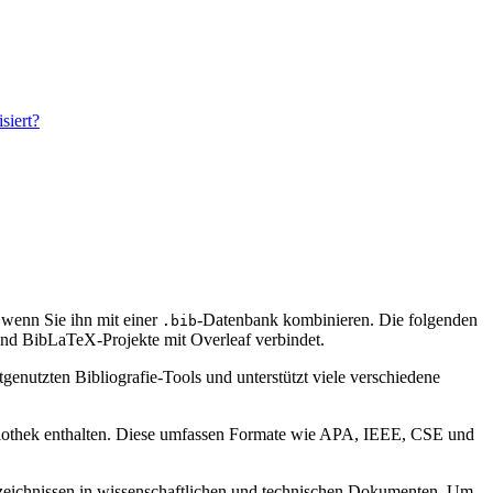
siert?
d, wenn Sie ihn mit einer
-Datenbank kombinieren. Die folgenden
.bib
d BibLaTeX-Projekte mit Overleaf verbindet.
genutzten Bibliografie-Tools und unterstützt viele verschiedene
bibliothek enthalten. Diese umfassen Formate wie APA, IEEE, CSE und
verzeichnissen in wissenschaftlichen und technischen Dokumenten. Um