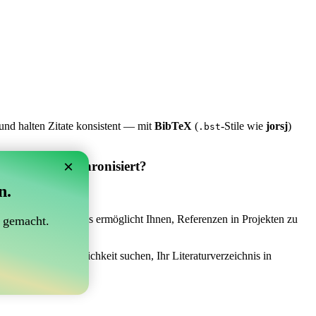
und halten Zitate konsistent — mit
BibTeX
(
-Stile wie
jorsj
)
.bst
×
 Overleaf synchronisiert?
n.
synchronisiert?“
 das Richtige sein! Es ermöglicht Ihnen, Referenzen in Projekten zu
 gemacht.
iner einfachen Möglichkeit suchen, Ihr Literaturverzeichnis in