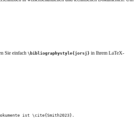
ben Sie einfach
in Ihrem LaTeX-
\bibliographystyle{jorsj}
okumente ist 
\cite
{
Smith2023
}.