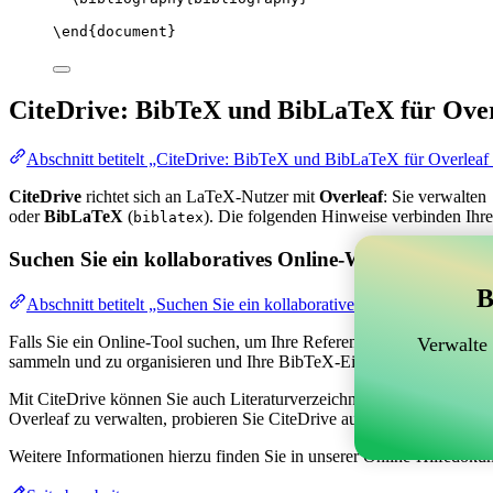
\end
{
document
}
CiteDrive: BibTeX und BibLaTeX für Over
Abschnitt betitelt „CiteDrive: BibTeX und BibLaTeX für Overleaf
CiteDrive
richtet sich an LaTeX-Nutzer mit
Overleaf
: Sie verwalten
oder
BibLaTeX
(
). Die folgenden Hinweise verbinden Ihre
biblatex
Suchen Sie ein kollaboratives Online-Werkzeug zur V
B
Abschnitt betitelt „Suchen Sie ein kollaboratives Online-Werkzeug
Falls Sie ein Online-Tool suchen, um Ihre Referenzen, Zitate und das
Verwalte
sammeln und zu organisieren und Ihre BibTeX-Einträge in Ihrem Overl
Mit CiteDrive können Sie auch Literaturverzeichnisse und Zitate in ver
Overleaf zu verwalten, probieren Sie CiteDrive aus!
Weitere Informationen hierzu finden Sie in unserer Online-Hilfedoku