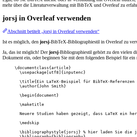
mehr über die Literaturverwaltung mit BibTeX und Overleaf zu erfahr
jorsj
in Overleaf verwenden
Abschnitt betitelt „jorsj in Overleaf verwenden“
Ist es möglich, den
jorsj
-BibTeX-Bibliographiestil in Overleaf zu ve
Ja, das ist möglich! Der
jorsj
-Bibliographiestil gehört zu den vielen 
Dokument ein, oder beginnen Sie mit dem folgenden Beispiel für ein
\documentclass
{
article
}
\usepackage
[
utf8
]{
inputenc
}
\title
{Ein LaTeX-Beispiel für BibTeX-Referenzen 
\author
{John Smith}
\begin
{
document
}
\maketitle
Neuere Studien haben gezeigt, dass LaTeX ein her
\medskip
\bibliographystyle
{jorsj} 
% hier laden Sie die j
\bibliography
{bibliography}