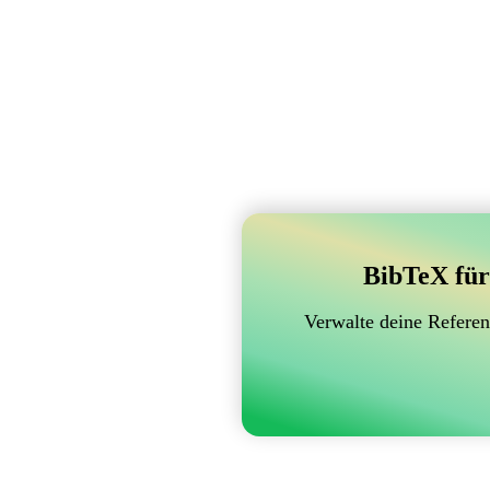
BibTeX für
Verwalte deine Referen