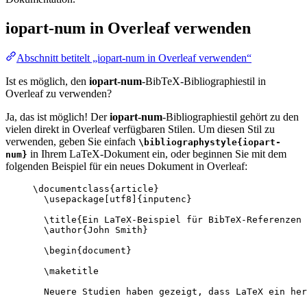
iopart-num
in Overleaf verwenden
Abschnitt betitelt „iopart-num in Overleaf verwenden“
Ist es möglich, den
iopart-num
-BibTeX-Bibliographiestil in
Overleaf zu verwenden?
Ja, das ist möglich! Der
iopart-num
-Bibliographiestil gehört zu den
vielen direkt in Overleaf verfügbaren Stilen. Um diesen Stil zu
verwenden, geben Sie einfach
\bibliographystyle{iopart-
in Ihrem LaTeX-Dokument ein, oder beginnen Sie mit dem
num}
folgenden Beispiel für ein neues Dokument in Overleaf:
\documentclass
{
article
}
\usepackage
[
utf8
]{
inputenc
}
\title
{Ein LaTeX-Beispiel für BibTeX-Referenzen 
\author
{John Smith}
\begin
{
document
}
\maketitle
Neuere Studien haben gezeigt, dass LaTeX ein her