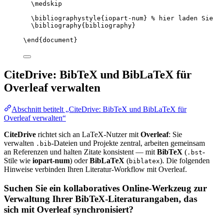
\medskip
\bibliographystyle
{iopart-num} 
% hier laden Sie 
\bibliography
{bibliography}
\end
{
document
}
CiteDrive: BibTeX und BibLaTeX für
Overleaf verwalten
Abschnitt betitelt „CiteDrive: BibTeX und BibLaTeX für
Overleaf verwalten“
CiteDrive
richtet sich an LaTeX-Nutzer mit
Overleaf
: Sie
verwalten
-Dateien und Projekte zentral, arbeiten gemeinsam
.bib
an Referenzen und halten Zitate konsistent — mit
BibTeX
(
-
.bst
Stile wie
iopart-num
) oder
BibLaTeX
(
). Die folgenden
biblatex
Hinweise verbinden Ihren Literatur-Workflow mit Overleaf.
Suchen Sie ein kollaboratives Online-Werkzeug zur
Verwaltung Ihrer BibTeX-Literaturangaben, das
sich mit Overleaf synchronisiert?