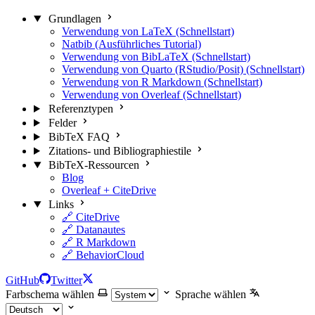
Grundlagen
Verwendung von LaTeX (Schnellstart)
Natbib (Ausführliches Tutorial)
Verwendung von BibLaTeX (Schnellstart)
Verwendung von Quarto (RStudio/Posit) (Schnellstart)
Verwendung von R Markdown (Schnellstart)
Verwendung von Overleaf (Schnellstart)
Referenztypen
Felder
BibTeX FAQ
Zitations- und Bibliographiestile
BibTeX-Ressourcen
Blog
Overleaf + CiteDrive
Links
🔗 CiteDrive
🔗 Datanautes
🔗 R Markdown
🔗 BehaviorCloud
GitHub
Twitter
Farbschema wählen
Sprache wählen