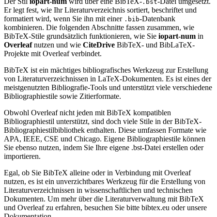
Der Stil
iopart-num
wird über eine BibTeX-
-Datei umgesetzt.
.bst
Er legt fest, wie Ihr Literaturverzeichnis sortiert, beschriftet und
formatiert wird, wenn Sie ihn mit einer
-Datenbank
.bib
kombinieren. Die folgenden Abschnitte fassen zusammen, wie
BibTeX-Stile grundsätzlich funktionieren, wie Sie
iopart-num
in
Overleaf
nutzen und wie
CiteDrive
BibTeX- und BibLaTeX-
Projekte mit Overleaf verbindet.
BibTeX ist ein mächtiges bibliografisches Werkzeug zur Erstellung
von Literaturverzeichnissen in LaTeX-Dokumenten. Es ist eines der
meistgenutzten Bibliografie-Tools und unterstützt viele verschiedene
Bibliographiestile sowie Zitierformate.
Obwohl Overleaf nicht jeden mit BibTeX kompatiblen
Bibliographiestil unterstützt, sind doch viele Stile in der BibTeX-
Bibliographiestilbibliothek enthalten. Diese umfassen Formate wie
APA, IEEE, CSE und Chicago. Eigene Bibliographiestile können
Sie ebenso nutzen, indem Sie Ihre eigene .bst-Datei erstellen oder
importieren.
Egal, ob Sie BibTeX alleine oder in Verbindung mit Overleaf
nutzen, es ist ein unverzichtbares Werkzeug für die Erstellung von
Literaturverzeichnissen in wissenschaftlichen und technischen
Dokumenten. Um mehr über die Literaturverwaltung mit BibTeX
und Overleaf zu erfahren, besuchen Sie bitte bibtex.eu oder unsere
Dokumentation.