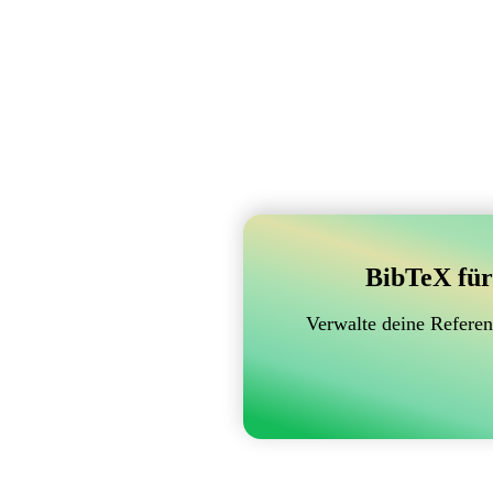
BibTeX für
Verwalte deine Referen