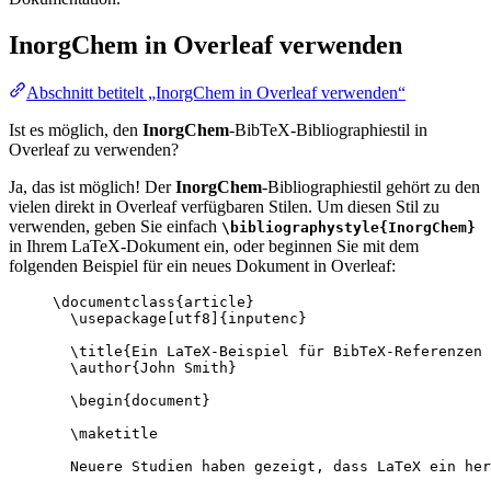
InorgChem
in Overleaf verwenden
Abschnitt betitelt „InorgChem in Overleaf verwenden“
Ist es möglich, den
InorgChem
-BibTeX-Bibliographiestil in
Overleaf zu verwenden?
Ja, das ist möglich! Der
InorgChem
-Bibliographiestil gehört zu den
vielen direkt in Overleaf verfügbaren Stilen. Um diesen Stil zu
verwenden, geben Sie einfach
\bibliographystyle{InorgChem}
in Ihrem LaTeX-Dokument ein, oder beginnen Sie mit dem
folgenden Beispiel für ein neues Dokument in Overleaf:
\documentclass
{
article
}
\usepackage
[
utf8
]{
inputenc
}
\title
{Ein LaTeX-Beispiel für BibTeX-Referenzen
\author
{John Smith}
\begin
{
document
}
\maketitle
Neuere Studien haben gezeigt, dass LaTeX ein her