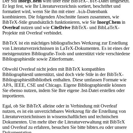
Der Stil
InorgChem
wird über eine BibTeX-
-Datei umgesetzt.
.bst
Er legt fest, wie Ihr Literaturverzeichnis sortiert, beschriftet und
formatiert wird, wenn Sie ihn mit einer
-Datenbank
.bib
kombinieren. Die folgenden Abschnitte fassen zusammen, wie
BibTeX-Stile grundsätzlich funktionieren, wie Sie
InorgChem
in
Overleaf
nutzen und wie
CiteDrive
BibTeX- und BibLaTeX-
Projekte mit Overleaf verbindet.
BibTeX ist ein mächtiges bibliografisches Werkzeug zur Erstellung
von Literaturverzeichnissen in LaTeX-Dokumenten. Es ist eines der
meistgenutzten Bibliografie-Tools und unterstützt viele verschiedene
Bibliographiestile sowie Zitierformate.
Obwohl Overleaf nicht jeden mit BibTeX kompatiblen
Bibliographiestil unterstützt, sind doch viele Stile in der BibTeX-
Bibliographiestilbibliothek enthalten. Diese umfassen Formate wie
APA, IEEE, CSE und Chicago. Eigene Bibliographiestile können
Sie ebenso nutzen, indem Sie Ihre eigene .bst-Datei erstellen oder
importieren.
Egal, ob Sie BibTeX alleine oder in Verbindung mit Overleaf
nutzen, es ist ein unverzichtbares Werkzeug für die Erstellung von
Literaturverzeichnissen in wissenschaftlichen und technischen
Dokumenten. Um mehr über die Literaturverwaltung mit BibTeX
und Overleaf zu erfahren, besuchen Sie bitte bibtex.eu oder unsere
Dokumentation.