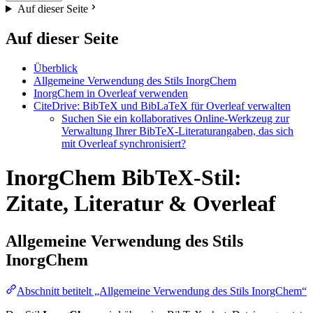
Auf dieser Seite
Auf dieser Seite
Überblick
Allgemeine Verwendung des Stils InorgChem
InorgChem in Overleaf verwenden
CiteDrive: BibTeX und BibLaTeX für Overleaf verwalten
Suchen Sie ein kollaboratives Online-Werkzeug zur
Verwaltung Ihrer BibTeX-Literaturangaben, das sich
mit Overleaf synchronisiert?
InorgChem BibTeX-Stil:
Zitate, Literatur & Overleaf
Allgemeine Verwendung des Stils
InorgChem
Abschnitt betitelt „Allgemeine Verwendung des Stils InorgChem“