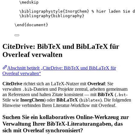
\medskip
\bibliographystyle
{InorgChem} 
% hier laden Sie d
\bibliography
{bibliography}
\end
{
document
}
CiteDrive: BibTeX und BibLaTeX für
Overleaf verwalten
Abschnitt betitelt „CiteDrive: BibTeX und BibLaTeX für
Overleaf verwalten“
CiteDrive
richtet sich an LaTeX-Nutzer mit
Overleaf
: Sie
verwalten
-Dateien und Projekte zentral, arbeiten gemeinsam
.bib
an Referenzen und halten Zitate konsistent — mit
BibTeX
(
-
.bst
Stile wie
InorgChem
) oder
BibLaTeX
(
). Die folgenden
biblatex
Hinweise verbinden Ihren Literatur-Workflow mit Overleaf.
Suchen Sie ein kollaboratives Online-Werkzeug zur
Verwaltung Ihrer BibTeX-Literaturangaben, das
sich mit Overleaf synchronisiert?