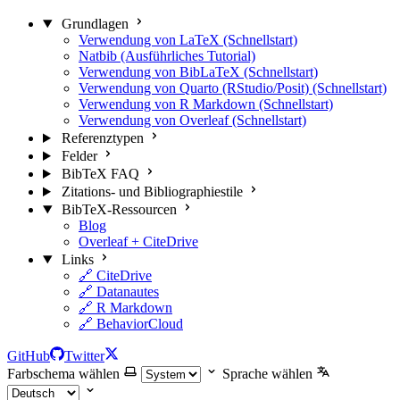
Grundlagen
Verwendung von LaTeX (Schnellstart)
Natbib (Ausführliches Tutorial)
Verwendung von BibLaTeX (Schnellstart)
Verwendung von Quarto (RStudio/Posit) (Schnellstart)
Verwendung von R Markdown (Schnellstart)
Verwendung von Overleaf (Schnellstart)
Referenztypen
Felder
BibTeX FAQ
Zitations- und Bibliographiestile
BibTeX-Ressourcen
Blog
Overleaf + CiteDrive
Links
🔗 CiteDrive
🔗 Datanautes
🔗 R Markdown
🔗 BehaviorCloud
GitHub
Twitter
Farbschema wählen
Sprache wählen