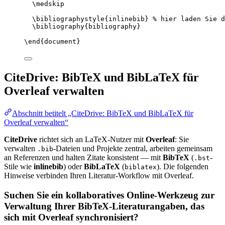
\medskip
\bibliographystyle
{inlinebib} 
% hier laden Sie d
\bibliography
{bibliography}
\end
{
document
}
CiteDrive: BibTeX und BibLaTeX für
Overleaf verwalten
Abschnitt betitelt „CiteDrive: BibTeX und BibLaTeX für
Overleaf verwalten“
CiteDrive
richtet sich an LaTeX-Nutzer mit
Overleaf
: Sie
verwalten
-Dateien und Projekte zentral, arbeiten gemeinsam
.bib
an Referenzen und halten Zitate konsistent — mit
BibTeX
(
-
.bst
Stile wie
inlinebib
) oder
BibLaTeX
(
). Die folgenden
biblatex
Hinweise verbinden Ihren Literatur-Workflow mit Overleaf.
Suchen Sie ein kollaboratives Online-Werkzeug zur
Verwaltung Ihrer BibTeX-Literaturangaben, das
sich mit Overleaf synchronisiert?