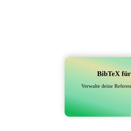
BibTeX für
Verwalte deine Referen