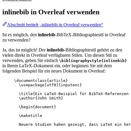
inlinebib
in Overleaf verwenden
Abschnitt betitelt „inlinebib in Overleaf verwenden“
Ist es möglich, den
inlinebib
-BibTeX-Bibliographiestil in Overleaf
zu verwenden?
Ja, das ist möglich! Der
inlinebib
-Bibliographiestil gehört zu den
vielen direkt in Overleaf verfügbaren Stilen. Um diesen Stil zu
verwenden, geben Sie einfach
\bibliographystyle{inlinebib}
in Ihrem LaTeX-Dokument ein, oder beginnen Sie mit dem
folgenden Beispiel für ein neues Dokument in Overleaf:
\documentclass
{
article
}
\usepackage
[
utf8
]{
inputenc
}
\title
{Ein LaTeX-Beispiel für BibTeX-Referenzen
\author
{John Smith}
\begin
{
document
}
\maketitle
Neuere Studien haben gezeigt, dass LaTeX ein her