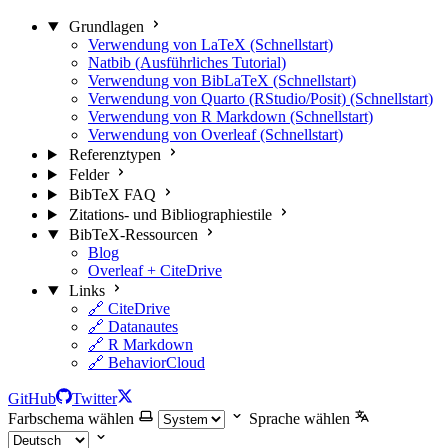
Grundlagen
Verwendung von LaTeX (Schnellstart)
Natbib (Ausführliches Tutorial)
Verwendung von BibLaTeX (Schnellstart)
Verwendung von Quarto (RStudio/Posit) (Schnellstart)
Verwendung von R Markdown (Schnellstart)
Verwendung von Overleaf (Schnellstart)
Referenztypen
Felder
BibTeX FAQ
Zitations- und Bibliographiestile
BibTeX-Ressourcen
Blog
Overleaf + CiteDrive
Links
🔗 CiteDrive
🔗 Datanautes
🔗 R Markdown
🔗 BehaviorCloud
GitHub
Twitter
Farbschema wählen
Sprache wählen