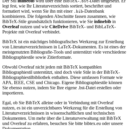
Der Stil
inlinebib
wird über eine BibTeX-
-Datei umgesetzt. Er
.bst
legt fest, wie Ihr Literaturverzeichnis sortiert, beschriftet und
formatiert wird, wenn Sie ihn mit einer
-Datenbank
.bib
kombinieren. Die folgenden Abschnitte fassen zusammen, wie
BibTeX-Stile grundsätzlich funktionieren, wie Sie
inlinebib
in
Overleaf
nutzen und wie
CiteDrive
BibTeX- und BibLaTeX-
Projekte mit Overleaf verbindet.
BibTeX ist ein mächtiges bibliografisches Werkzeug zur Erstellung
von Literaturverzeichnissen in LaTeX-Dokumenten. Es ist eines der
meistgenutzten Bibliografie-Tools und unterstützt viele verschiedene
Bibliographiestile sowie Zitierformate.
Obwohl Overleaf nicht jeden mit BibTeX kompatiblen
Bibliographiestil unterstützt, sind doch viele Stile in der BibTeX-
Bibliographiestilbibliothek enthalten. Diese umfassen Formate wie
APA, IEEE, CSE und Chicago. Eigene Bibliographiestile können
Sie ebenso nutzen, indem Sie Ihre eigene .bst-Datei erstellen oder
importieren.
Egal, ob Sie BibTeX alleine oder in Verbindung mit Overleaf
nutzen, es ist ein unverzichtbares Werkzeug für die Erstellung von
Literaturverzeichnissen in wissenschaftlichen und technischen
Dokumenten. Um mehr über die Literaturverwaltung mit BibTeX
und Overleaf zu erfahren, besuchen Sie bitte bibtex.eu oder unsere
Dokumentation.