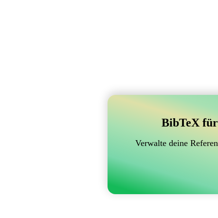
BibTeX für
Verwalte deine Referen