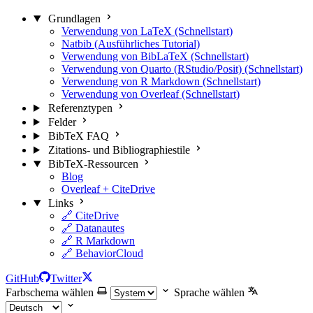
Grundlagen
Verwendung von LaTeX (Schnellstart)
Natbib (Ausführliches Tutorial)
Verwendung von BibLaTeX (Schnellstart)
Verwendung von Quarto (RStudio/Posit) (Schnellstart)
Verwendung von R Markdown (Schnellstart)
Verwendung von Overleaf (Schnellstart)
Referenztypen
Felder
BibTeX FAQ
Zitations- und Bibliographiestile
BibTeX-Ressourcen
Blog
Overleaf + CiteDrive
Links
🔗 CiteDrive
🔗 Datanautes
🔗 R Markdown
🔗 BehaviorCloud
GitHub
Twitter
Farbschema wählen
Sprache wählen