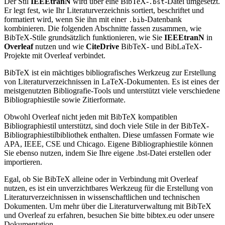
Der Stil
IEEEtranN
wird über eine BibTeX-
-Datei umgesetzt.
.bst
Er legt fest, wie Ihr Literaturverzeichnis sortiert, beschriftet und
formatiert wird, wenn Sie ihn mit einer
-Datenbank
.bib
kombinieren. Die folgenden Abschnitte fassen zusammen, wie
BibTeX-Stile grundsätzlich funktionieren, wie Sie
IEEEtranN
in
Overleaf
nutzen und wie
CiteDrive
BibTeX- und BibLaTeX-
Projekte mit Overleaf verbindet.
BibTeX ist ein mächtiges bibliografisches Werkzeug zur Erstellung
von Literaturverzeichnissen in LaTeX-Dokumenten. Es ist eines der
meistgenutzten Bibliografie-Tools und unterstützt viele verschiedene
Bibliographiestile sowie Zitierformate.
Obwohl Overleaf nicht jeden mit BibTeX kompatiblen
Bibliographiestil unterstützt, sind doch viele Stile in der BibTeX-
Bibliographiestilbibliothek enthalten. Diese umfassen Formate wie
APA, IEEE, CSE und Chicago. Eigene Bibliographiestile können
Sie ebenso nutzen, indem Sie Ihre eigene .bst-Datei erstellen oder
importieren.
Egal, ob Sie BibTeX alleine oder in Verbindung mit Overleaf
nutzen, es ist ein unverzichtbares Werkzeug für die Erstellung von
Literaturverzeichnissen in wissenschaftlichen und technischen
Dokumenten. Um mehr über die Literaturverwaltung mit BibTeX
und Overleaf zu erfahren, besuchen Sie bitte bibtex.eu oder unsere
Dokumentation.