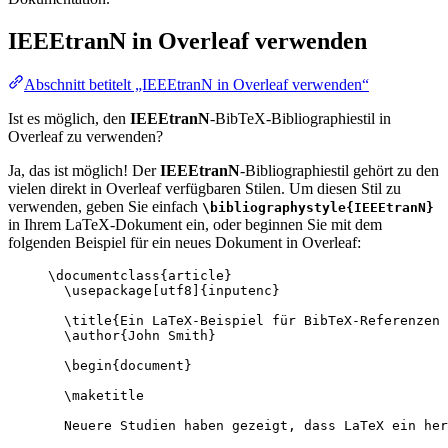
IEEEtranN
in Overleaf verwenden
Abschnitt betitelt „IEEEtranN in Overleaf verwenden“
Ist es möglich, den
IEEEtranN
-BibTeX-Bibliographiestil in
Overleaf zu verwenden?
Ja, das ist möglich! Der
IEEEtranN
-Bibliographiestil gehört zu den
vielen direkt in Overleaf verfügbaren Stilen. Um diesen Stil zu
verwenden, geben Sie einfach
\bibliographystyle{IEEEtranN}
in Ihrem LaTeX-Dokument ein, oder beginnen Sie mit dem
folgenden Beispiel für ein neues Dokument in Overleaf:
\documentclass
{
article
}
\usepackage
[
utf8
]{
inputenc
}
\title
{Ein LaTeX-Beispiel für BibTeX-Referenzen
\author
{John Smith}
\begin
{
document
}
\maketitle
Neuere Studien haben gezeigt, dass LaTeX ein her