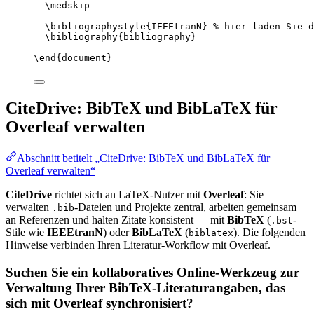
\medskip
\bibliographystyle
{IEEEtranN} 
% hier laden Sie d
\bibliography
{bibliography}
\end
{
document
}
CiteDrive: BibTeX und BibLaTeX für
Overleaf verwalten
Abschnitt betitelt „CiteDrive: BibTeX und BibLaTeX für
Overleaf verwalten“
CiteDrive
richtet sich an LaTeX-Nutzer mit
Overleaf
: Sie
verwalten
-Dateien und Projekte zentral, arbeiten gemeinsam
.bib
an Referenzen und halten Zitate konsistent — mit
BibTeX
(
-
.bst
Stile wie
IEEEtranN
) oder
BibLaTeX
(
). Die folgenden
biblatex
Hinweise verbinden Ihren Literatur-Workflow mit Overleaf.
Suchen Sie ein kollaboratives Online-Werkzeug zur
Verwaltung Ihrer BibTeX-Literaturangaben, das
sich mit Overleaf synchronisiert?