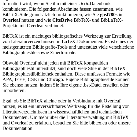
formatiert wird, wenn Sie ihn mit einer
-Datenbank
.bib
kombinieren. Die folgenden Abschnitte fassen zusammen, wie
BibTeX-Stile grundsätzlich funktionieren, wie Sie
gost780s
in
Overleaf
nutzen und wie
CiteDrive
BibTeX- und BibLaTeX-
Projekte mit Overleaf verbindet.
BibTeX ist ein mächtiges bibliografisches Werkzeug zur Erstellung
von Literaturverzeichnissen in LaTeX-Dokumenten. Es ist eines der
meistgenutzten Bibliografie-Tools und unterstützt viele verschiedene
Bibliographiestile sowie Zitierformate.
Obwohl Overleaf nicht jeden mit BibTeX kompatiblen
Bibliographiestil unterstützt, sind doch viele Stile in der BibTeX-
Bibliographiestilbibliothek enthalten. Diese umfassen Formate wie
APA, IEEE, CSE und Chicago. Eigene Bibliographiestile können
Sie ebenso nutzen, indem Sie Ihre eigene .bst-Datei erstellen oder
importieren.
Egal, ob Sie BibTeX alleine oder in Verbindung mit Overleaf
nutzen, es ist ein unverzichtbares Werkzeug für die Erstellung von
Literaturverzeichnissen in wissenschaftlichen und technischen
Dokumenten. Um mehr über die Literaturverwaltung mit BibTeX
und Overleaf zu erfahren, besuchen Sie bitte bibtex.eu oder unsere
Dokumentation.