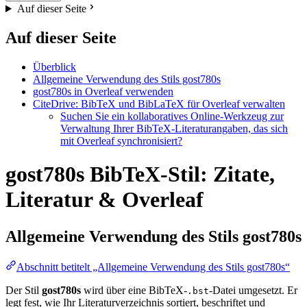
Auf dieser Seite
Auf dieser Seite
Überblick
Allgemeine Verwendung des Stils gost780s
gost780s in Overleaf verwenden
CiteDrive: BibTeX und BibLaTeX für Overleaf verwalten
Suchen Sie ein kollaboratives Online-Werkzeug zur
Verwaltung Ihrer BibTeX-Literaturangaben, das sich
mit Overleaf synchronisiert?
gost780s BibTeX-Stil: Zitate,
Literatur & Overleaf
Allgemeine Verwendung des Stils
gost780s
Abschnitt betitelt „Allgemeine Verwendung des Stils gost780s“
Der Stil
gost780s
wird über eine BibTeX-
-Datei umgesetzt. Er
.bst
legt fest, wie Ihr Literaturverzeichnis sortiert, beschriftet und