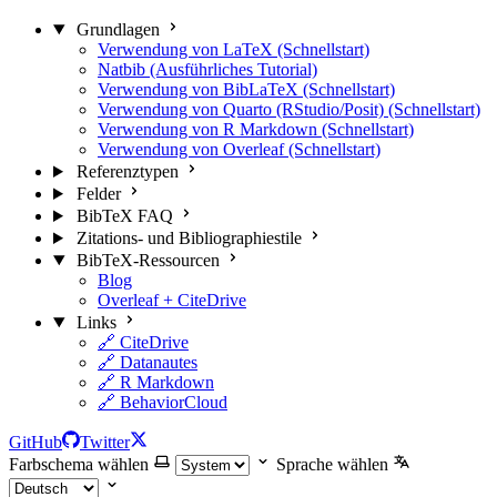
Grundlagen
Verwendung von LaTeX (Schnellstart)
Natbib (Ausführliches Tutorial)
Verwendung von BibLaTeX (Schnellstart)
Verwendung von Quarto (RStudio/Posit) (Schnellstart)
Verwendung von R Markdown (Schnellstart)
Verwendung von Overleaf (Schnellstart)
Referenztypen
Felder
BibTeX FAQ
Zitations- und Bibliographiestile
BibTeX-Ressourcen
Blog
Overleaf + CiteDrive
Links
🔗 CiteDrive
🔗 Datanautes
🔗 R Markdown
🔗 BehaviorCloud
GitHub
Twitter
Farbschema wählen
Sprache wählen