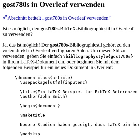
gost780s
in Overleaf verwenden
Abschnitt betitelt „gost780s in Overleaf verwenden“
Ist es möglich, den
gost780s
-BibTeX-Bibliographiestil in Overleaf
zu verwenden?
Ja, das ist möglich! Der
gost780s
-Bibliographiestil gehört zu den
vielen direkt in Overleaf verfügbaren Stilen. Um diesen Stil zu
verwenden, geben Sie einfach
\bibliographystyle{gost780s}
in Ihrem LaTeX-Dokument ein, oder beginnen Sie mit dem
folgenden Beispiel für ein neues Dokument in Overleaf:
\documentclass
{
article
}
\usepackage
[
utf8
]{
inputenc
}
\title
{Ein LaTeX-Beispiel für BibTeX-Referenzen 
\author
{John Smith}
\begin
{
document
}
\maketitle
Neuere Studien haben gezeigt, dass LaTeX ein her
\medskip