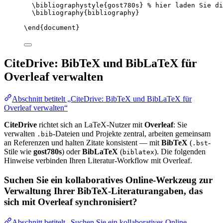
\bibliographystyle
{gost780s} 
% hier laden Sie di
\bibliography
{bibliography}
\end
{
document
}
CiteDrive: BibTeX und BibLaTeX für
Overleaf verwalten
Abschnitt betitelt „CiteDrive: BibTeX und BibLaTeX für
Overleaf verwalten“
CiteDrive
richtet sich an LaTeX-Nutzer mit
Overleaf
: Sie
verwalten
-Dateien und Projekte zentral, arbeiten gemeinsam
.bib
an Referenzen und halten Zitate konsistent — mit
BibTeX
(
-
.bst
Stile wie
gost780s
) oder
BibLaTeX
(
). Die folgenden
biblatex
Hinweise verbinden Ihren Literatur-Workflow mit Overleaf.
Suchen Sie ein kollaboratives Online-Werkzeug zur
Verwaltung Ihrer BibTeX-Literaturangaben, das
sich mit Overleaf synchronisiert?
Abschnitt betitelt „Suchen Sie ein kollaboratives Online-