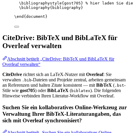
\bibliographystyle
{gost705} 
% hier laden Sie die
\bibliography
{bibliography}
\end
{
document
}
CiteDrive: BibTeX und BibLaTeX für
Overleaf verwalten
Abschnitt betitelt „CiteDrive: BibTeX und BibLaTeX für
Overleaf verwalten“
CiteDrive
richtet sich an LaTeX-Nutzer mit
Overleaf
: Sie
verwalten
-Dateien und Projekte zentral, arbeiten gemeinsam
.bib
an Referenzen und halten Zitate konsistent — mit
BibTeX
(
-
.bst
Stile wie
gost705
) oder
BibLaTeX
(
). Die folgenden
biblatex
Hinweise verbinden Ihren Literatur-Workflow mit Overleaf.
Suchen Sie ein kollaboratives Online-Werkzeug zur
Verwaltung Ihrer BibTeX-Literaturangaben, das
sich mit Overleaf synchronisiert?
Abschnitt betitelt „Suchen Sie ein kollaboratives Online-