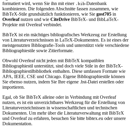
formatiert wird, wenn Sie ihn mit einer
-Datenbank
.bib
kombinieren. Die folgenden Abschnitte fassen zusammen, wie
BibTeX-Stile grundsätzlich funktionieren, wie Sie
gost705
in
Overleaf
nutzen und wie
CiteDrive
BibTeX- und BibLaTeX-
Projekte mit Overleaf verbindet.
BibTeX ist ein mächtiges bibliografisches Werkzeug zur Erstellung
von Literaturverzeichnissen in LaTeX-Dokumenten. Es ist eines der
meistgenutzten Bibliografie-Tools und unterstützt viele verschiedene
Bibliographiestile sowie Zitierformate.
Obwohl Overleaf nicht jeden mit BibTeX kompatiblen
Bibliographiestil unterstützt, sind doch viele Stile in der BibTeX-
Bibliographiestilbibliothek enthalten. Diese umfassen Formate wie
APA, IEEE, CSE und Chicago. Eigene Bibliographiestile können
Sie ebenso nutzen, indem Sie Ihre eigene .bst-Datei erstellen oder
importieren.
Egal, ob Sie BibTeX alleine oder in Verbindung mit Overleaf
nutzen, es ist ein unverzichtbares Werkzeug für die Erstellung von
Literaturverzeichnissen in wissenschaftlichen und technischen
Dokumenten. Um mehr über die Literaturverwaltung mit BibTeX
und Overleaf zu erfahren, besuchen Sie bitte bibtex.eu oder unsere
Dokumentation.