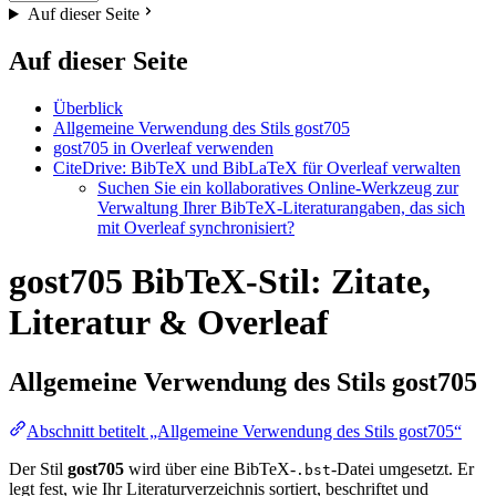
Auf dieser Seite
Auf dieser Seite
Überblick
Allgemeine Verwendung des Stils gost705
gost705 in Overleaf verwenden
CiteDrive: BibTeX und BibLaTeX für Overleaf verwalten
Suchen Sie ein kollaboratives Online-Werkzeug zur
Verwaltung Ihrer BibTeX-Literaturangaben, das sich
mit Overleaf synchronisiert?
gost705 BibTeX-Stil: Zitate,
Literatur & Overleaf
Allgemeine Verwendung des Stils
gost705
Abschnitt betitelt „Allgemeine Verwendung des Stils gost705“
Der Stil
gost705
wird über eine BibTeX-
-Datei umgesetzt. Er
.bst
legt fest, wie Ihr Literaturverzeichnis sortiert, beschriftet und