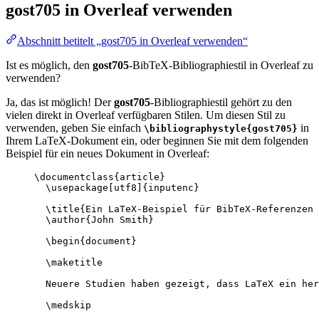
gost705
in Overleaf verwenden
Abschnitt betitelt „gost705 in Overleaf verwenden“
Ist es möglich, den
gost705
-BibTeX-Bibliographiestil in Overleaf zu
verwenden?
Ja, das ist möglich! Der
gost705
-Bibliographiestil gehört zu den
vielen direkt in Overleaf verfügbaren Stilen. Um diesen Stil zu
verwenden, geben Sie einfach
in
\bibliographystyle{gost705}
Ihrem LaTeX-Dokument ein, oder beginnen Sie mit dem folgenden
Beispiel für ein neues Dokument in Overleaf:
\documentclass
{
article
}
\usepackage
[
utf8
]{
inputenc
}
\title
{Ein LaTeX-Beispiel für BibTeX-Referenzen 
\author
{John Smith}
\begin
{
document
}
\maketitle
Neuere Studien haben gezeigt, dass LaTeX ein her
\medskip