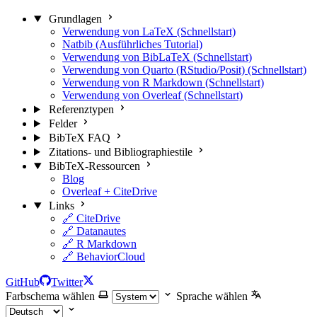
Grundlagen
Verwendung von LaTeX (Schnellstart)
Natbib (Ausführliches Tutorial)
Verwendung von BibLaTeX (Schnellstart)
Verwendung von Quarto (RStudio/Posit) (Schnellstart)
Verwendung von R Markdown (Schnellstart)
Verwendung von Overleaf (Schnellstart)
Referenztypen
Felder
BibTeX FAQ
Zitations- und Bibliographiestile
BibTeX-Ressourcen
Blog
Overleaf + CiteDrive
Links
🔗 CiteDrive
🔗 Datanautes
🔗 R Markdown
🔗 BehaviorCloud
GitHub
Twitter
Farbschema wählen
Sprache wählen