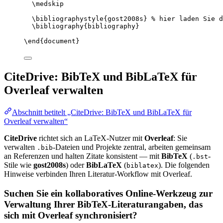
\medskip
\bibliographystyle
{gost2008s} 
% hier laden Sie d
\bibliography
{bibliography}
\end
{
document
}
CiteDrive: BibTeX und BibLaTeX für
Overleaf verwalten
Abschnitt betitelt „CiteDrive: BibTeX und BibLaTeX für
Overleaf verwalten“
CiteDrive
richtet sich an LaTeX-Nutzer mit
Overleaf
: Sie
verwalten
-Dateien und Projekte zentral, arbeiten gemeinsam
.bib
an Referenzen und halten Zitate konsistent — mit
BibTeX
(
-
.bst
Stile wie
gost2008s
) oder
BibLaTeX
(
). Die folgenden
biblatex
Hinweise verbinden Ihren Literatur-Workflow mit Overleaf.
Suchen Sie ein kollaboratives Online-Werkzeug zur
Verwaltung Ihrer BibTeX-Literaturangaben, das
sich mit Overleaf synchronisiert?