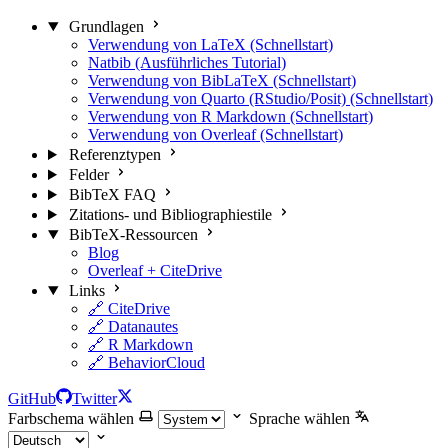
Grundlagen
Verwendung von LaTeX (Schnellstart)
Natbib (Ausführliches Tutorial)
Verwendung von BibLaTeX (Schnellstart)
Verwendung von Quarto (RStudio/Posit) (Schnellstart)
Verwendung von R Markdown (Schnellstart)
Verwendung von Overleaf (Schnellstart)
Referenztypen
Felder
BibTeX FAQ
Zitations- und Bibliographiestile
BibTeX-Ressourcen
Blog
Overleaf + CiteDrive
Links
🔗 CiteDrive
🔗 Datanautes
🔗 R Markdown
🔗 BehaviorCloud
GitHub
Twitter
Farbschema wählen
Sprache wählen