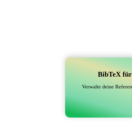
BibTeX für
Verwalte deine Referen