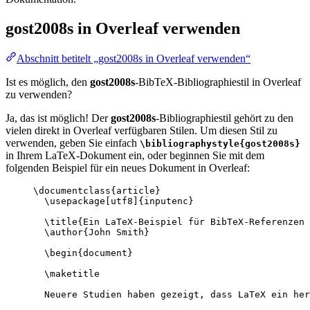
gost2008s
in Overleaf verwenden
Abschnitt betitelt „gost2008s in Overleaf verwenden“
Ist es möglich, den
gost2008s
-BibTeX-Bibliographiestil in Overleaf
zu verwenden?
Ja, das ist möglich! Der
gost2008s
-Bibliographiestil gehört zu den
vielen direkt in Overleaf verfügbaren Stilen. Um diesen Stil zu
verwenden, geben Sie einfach
\bibliographystyle{gost2008s}
in Ihrem LaTeX-Dokument ein, oder beginnen Sie mit dem
folgenden Beispiel für ein neues Dokument in Overleaf:
\documentclass
{
article
}
\usepackage
[
utf8
]{
inputenc
}
\title
{Ein LaTeX-Beispiel für BibTeX-Referenzen
\author
{John Smith}
\begin
{
document
}
\maketitle
Neuere Studien haben gezeigt, dass LaTeX ein her