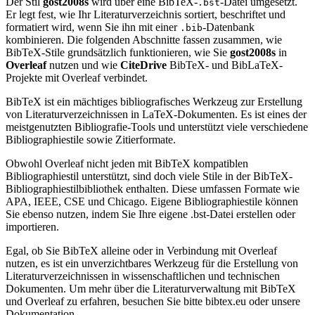
Der Stil
gost2008s
wird über eine BibTeX-
-Datei umgesetzt.
.bst
Er legt fest, wie Ihr Literaturverzeichnis sortiert, beschriftet und
formatiert wird, wenn Sie ihn mit einer
-Datenbank
.bib
kombinieren. Die folgenden Abschnitte fassen zusammen, wie
BibTeX-Stile grundsätzlich funktionieren, wie Sie
gost2008s
in
Overleaf
nutzen und wie
CiteDrive
BibTeX- und BibLaTeX-
Projekte mit Overleaf verbindet.
BibTeX ist ein mächtiges bibliografisches Werkzeug zur Erstellung
von Literaturverzeichnissen in LaTeX-Dokumenten. Es ist eines der
meistgenutzten Bibliografie-Tools und unterstützt viele verschiedene
Bibliographiestile sowie Zitierformate.
Obwohl Overleaf nicht jeden mit BibTeX kompatiblen
Bibliographiestil unterstützt, sind doch viele Stile in der BibTeX-
Bibliographiestilbibliothek enthalten. Diese umfassen Formate wie
APA, IEEE, CSE und Chicago. Eigene Bibliographiestile können
Sie ebenso nutzen, indem Sie Ihre eigene .bst-Datei erstellen oder
importieren.
Egal, ob Sie BibTeX alleine oder in Verbindung mit Overleaf
nutzen, es ist ein unverzichtbares Werkzeug für die Erstellung von
Literaturverzeichnissen in wissenschaftlichen und technischen
Dokumenten. Um mehr über die Literaturverwaltung mit BibTeX
und Overleaf zu erfahren, besuchen Sie bitte bibtex.eu oder unsere
Dokumentation.