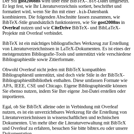
Der Stil
gost2008ns
wird über eine BibTeX-
-Datei umgesetzt.
.bst
Er legt fest, wie Ihr Literaturverzeichnis sortiert, beschriftet und
formatiert wird, wenn Sie ihn mit einer
-Datenbank
.bib
kombinieren. Die folgenden Abschnitte fassen zusammen, wie
BibTeX-Stile grundsätzlich funktionieren, wie Sie
gost2008ns
in
Overleaf
nutzen und wie
CiteDrive
BibTeX- und BibLaTeX-
Projekte mit Overleaf verbindet.
BibTeX ist ein mächtiges bibliografisches Werkzeug zur Erstellung
von Literaturverzeichnissen in LaTeX-Dokumenten. Es ist eines der
meistgenutzten Bibliografie-Tools und unterstützt viele verschiedene
Bibliographiestile sowie Zitierformate.
Obwohl Overleaf nicht jeden mit BibTeX kompatiblen
Bibliographiestil unterstützt, sind doch viele Stile in der BibTeX-
Bibliographiestilbibliothek enthalten. Diese umfassen Formate wie
APA, IEEE, CSE und Chicago. Eigene Bibliographiestile können
Sie ebenso nutzen, indem Sie Ihre eigene .bst-Datei erstellen oder
importieren.
Egal, ob Sie BibTeX alleine oder in Verbindung mit Overleaf
nutzen, es ist ein unverzichtbares Werkzeug für die Erstellung von
Literaturverzeichnissen in wissenschaftlichen und technischen
Dokumenten. Um mehr über die Literaturverwaltung mit BibTeX
und Overleaf zu erfahren, besuchen Sie bitte bibtex.eu oder unsere
Dokumentation.