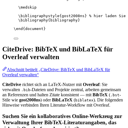
\medskip
\bibliographystyle
{gost2008ns} 
% hier laden Sie 
\bibliography
{bibliography}
\end
{
document
}
CiteDrive: BibTeX und BibLaTeX für
Overleaf verwalten
Abschnitt betitelt „CiteDrive: BibTeX und BibLaTeX für
Overleaf verwalten“
CiteDrive
richtet sich an LaTeX-Nutzer mit
Overleaf
: Sie
verwalten
-Dateien und Projekte zentral, arbeiten gemeinsam
.bib
an Referenzen und halten Zitate konsistent — mit
BibTeX
(
-
.bst
Stile wie
gost2008ns
) oder
BibLaTeX
(
). Die folgenden
biblatex
Hinweise verbinden Ihren Literatur-Workflow mit Overleaf.
Suchen Sie ein kollaboratives Online-Werkzeug zur
Verwaltung Ihrer BibTeX-Literaturangaben, das