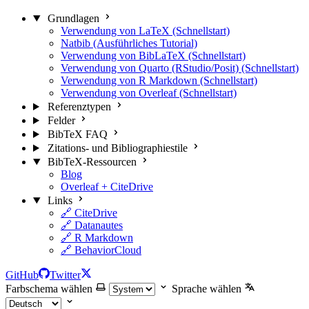
Grundlagen
Verwendung von LaTeX (Schnellstart)
Natbib (Ausführliches Tutorial)
Verwendung von BibLaTeX (Schnellstart)
Verwendung von Quarto (RStudio/Posit) (Schnellstart)
Verwendung von R Markdown (Schnellstart)
Verwendung von Overleaf (Schnellstart)
Referenztypen
Felder
BibTeX FAQ
Zitations- und Bibliographiestile
BibTeX-Ressourcen
Blog
Overleaf + CiteDrive
Links
🔗 CiteDrive
🔗 Datanautes
🔗 R Markdown
🔗 BehaviorCloud
GitHub
Twitter
Farbschema wählen
Sprache wählen