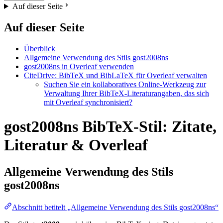
Auf dieser Seite
Auf dieser Seite
Überblick
Allgemeine Verwendung des Stils gost2008ns
gost2008ns in Overleaf verwenden
CiteDrive: BibTeX und BibLaTeX für Overleaf verwalten
Suchen Sie ein kollaboratives Online-Werkzeug zur
Verwaltung Ihrer BibTeX-Literaturangaben, das sich
mit Overleaf synchronisiert?
gost2008ns BibTeX-Stil: Zitate,
Literatur & Overleaf
Allgemeine Verwendung des Stils
gost2008ns
Abschnitt betitelt „Allgemeine Verwendung des Stils gost2008ns“