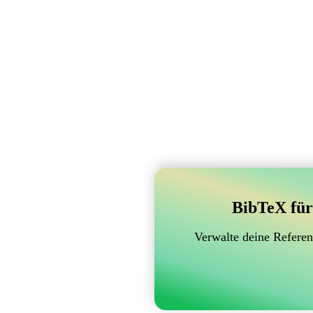
BibTeX für
Verwalte deine Referen