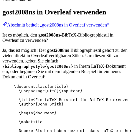
gost2008ns
in Overleaf verwenden
Abschnitt betitelt „gost2008ns in Overleaf verwenden“
Ist es möglich, den
gost2008ns
-BibTeX-Bibliographiestil in
Overleaf zu verwenden?
Ja, das ist möglich! Der
gost2008ns
-Bibliographiestil gehört zu den
vielen direkt in Overleaf verfügbaren Stilen. Um diesen Stil zu
verwenden, geben Sie einfach
in Ihrem LaTeX-Dokument
\bibliographystyle{gost2008ns}
ein, oder beginnen Sie mit dem folgenden Beispiel für ein neues
Dokument in Overleaf:
\documentclass
{
article
}
\usepackage
[
utf8
]{
inputenc
}
\title
{Ein LaTeX-Beispiel für BibTeX-Referenzen 
\author
{John Smith}
\begin
{
document
}
\maketitle
Neuere Studien haben gezeigt, dass LaTeX ein her