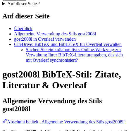
Auf dieser Seite
Auf dieser Seite
Überblick
Allgemeine Verwendung des Stils gost2008l
gost2008l in Overleaf verwenden
CiteDrive: BibTeX und BibLaTeX für Overleaf verwalten
Suchen Sie ein kollaboratives Online-Werkzeug zur
Verwaltung Ihrer BibTeX-Literaturangaben, das sich
mit Overleaf synchronisiert?
gost2008l BibTeX-Stil: Zitate,
Literatur & Overleaf
Allgemeine Verwendung des Stils
gost2008l
Abschnitt betitelt „Allgemeine Verwendung des Stils gost2008l“