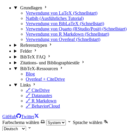
Grundlagen
Verwendung von LaTeX (Schnellstart)
Natbib (Ausführliches Tutorial)
Verwendung von BibLaTeX (Schnellstart)
Verwendung von Quarto (RStudio/Posit) (Schnellstart)
Verwendung von R Markdown (Schnellstart)
Verwendung von Overleaf (Schnellstart)
Referenztypen
Felder
BibTeX FAQ
Zitations- und Bibliographiestile
BibTeX-Ressourcen
Blog
Overleaf + CiteDrive
Links
🔗 CiteDrive
🔗 Datanautes
🔗 R Markdown
🔗 BehaviorCloud
GitHub
Twitter
Farbschema wählen
Sprache wählen