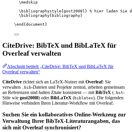
\medskip
\bibliographystyle
{gost2008l} 
% hier laden Sie d
\bibliography
{bibliography}
\end
{
document
}
CiteDrive: BibTeX und BibLaTeX für
Overleaf verwalten
Abschnitt betitelt „CiteDrive: BibTeX und BibLaTeX für
Overleaf verwalten“
CiteDrive
richtet sich an LaTeX-Nutzer mit
Overleaf
: Sie
verwalten
-Dateien und Projekte zentral, arbeiten gemeinsam
.bib
an Referenzen und halten Zitate konsistent — mit
BibTeX
(
-
.bst
Stile wie
gost2008l
) oder
BibLaTeX
(
). Die folgenden
biblatex
Hinweise verbinden Ihren Literatur-Workflow mit Overleaf.
Suchen Sie ein kollaboratives Online-Werkzeug zur
Verwaltung Ihrer BibTeX-Literaturangaben, das
sich mit Overleaf synchronisiert?