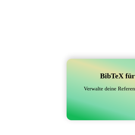
BibTeX für
Verwalte deine Referen