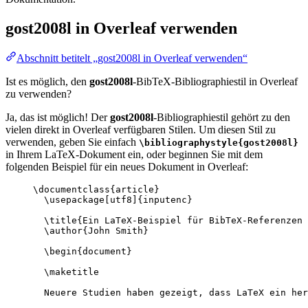
gost2008l
in Overleaf verwenden
Abschnitt betitelt „gost2008l in Overleaf verwenden“
Ist es möglich, den
gost2008l
-BibTeX-Bibliographiestil in Overleaf
zu verwenden?
Ja, das ist möglich! Der
gost2008l
-Bibliographiestil gehört zu den
vielen direkt in Overleaf verfügbaren Stilen. Um diesen Stil zu
verwenden, geben Sie einfach
\bibliographystyle{gost2008l}
in Ihrem LaTeX-Dokument ein, oder beginnen Sie mit dem
folgenden Beispiel für ein neues Dokument in Overleaf:
\documentclass
{
article
}
\usepackage
[
utf8
]{
inputenc
}
\title
{Ein LaTeX-Beispiel für BibTeX-Referenzen
\author
{John Smith}
\begin
{
document
}
\maketitle
Neuere Studien haben gezeigt, dass LaTeX ein her