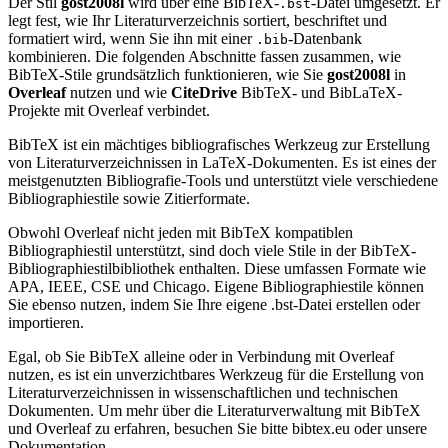
Der Stil
gost2008l
wird über eine BibTeX-
-Datei umgesetzt. Er
.bst
legt fest, wie Ihr Literaturverzeichnis sortiert, beschriftet und
formatiert wird, wenn Sie ihn mit einer
-Datenbank
.bib
kombinieren. Die folgenden Abschnitte fassen zusammen, wie
BibTeX-Stile grundsätzlich funktionieren, wie Sie
gost2008l
in
Overleaf
nutzen und wie
CiteDrive
BibTeX- und BibLaTeX-
Projekte mit Overleaf verbindet.
BibTeX ist ein mächtiges bibliografisches Werkzeug zur Erstellung
von Literaturverzeichnissen in LaTeX-Dokumenten. Es ist eines der
meistgenutzten Bibliografie-Tools und unterstützt viele verschiedene
Bibliographiestile sowie Zitierformate.
Obwohl Overleaf nicht jeden mit BibTeX kompatiblen
Bibliographiestil unterstützt, sind doch viele Stile in der BibTeX-
Bibliographiestilbibliothek enthalten. Diese umfassen Formate wie
APA, IEEE, CSE und Chicago. Eigene Bibliographiestile können
Sie ebenso nutzen, indem Sie Ihre eigene .bst-Datei erstellen oder
importieren.
Egal, ob Sie BibTeX alleine oder in Verbindung mit Overleaf
nutzen, es ist ein unverzichtbares Werkzeug für die Erstellung von
Literaturverzeichnissen in wissenschaftlichen und technischen
Dokumenten. Um mehr über die Literaturverwaltung mit BibTeX
und Overleaf zu erfahren, besuchen Sie bitte bibtex.eu oder unsere
Dokumentation.