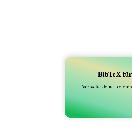
BibTeX für
Verwalte deine Referen