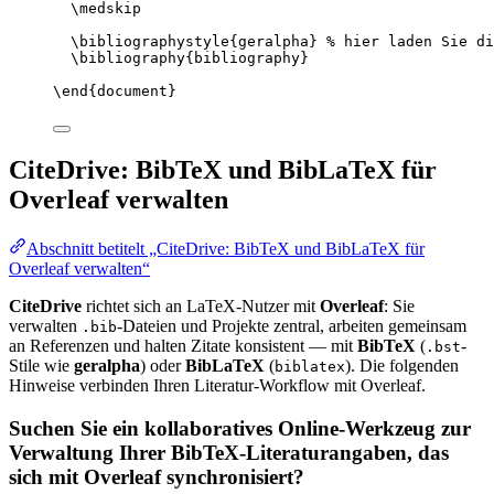
\medskip
\bibliographystyle
{geralpha} 
% hier laden Sie di
\bibliography
{bibliography}
\end
{
document
}
CiteDrive: BibTeX und BibLaTeX für
Overleaf verwalten
Abschnitt betitelt „CiteDrive: BibTeX und BibLaTeX für
Overleaf verwalten“
CiteDrive
richtet sich an LaTeX-Nutzer mit
Overleaf
: Sie
verwalten
-Dateien und Projekte zentral, arbeiten gemeinsam
.bib
an Referenzen und halten Zitate konsistent — mit
BibTeX
(
-
.bst
Stile wie
geralpha
) oder
BibLaTeX
(
). Die folgenden
biblatex
Hinweise verbinden Ihren Literatur-Workflow mit Overleaf.
Suchen Sie ein kollaboratives Online-Werkzeug zur
Verwaltung Ihrer BibTeX-Literaturangaben, das
sich mit Overleaf synchronisiert?