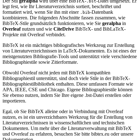
Der Stil
geralpha
wird über eine BibTeX-
-Datei umgesetzt. Er
.bst
legt fest, wie Ihr Literaturverzeichnis sortiert, beschriftet und
formatiert wird, wenn Sie ihn mit einer
-Datenbank
.bib
kombinieren. Die folgenden Abschnitte fassen zusammen, wie
BibTeX-Stile grundsätzlich funktionieren, wie Sie
geralpha
in
Overleaf
nutzen und wie
CiteDrive
BibTeX- und BibLaTeX-
Projekte mit Overleaf verbindet.
BibTeX ist ein mächtiges bibliografisches Werkzeug zur Erstellung
von Literaturverzeichnissen in LaTeX-Dokumenten. Es ist eines der
meistgenutzten Bibliografie-Tools und unterstützt viele verschiedene
Bibliographiestile sowie Zitierformate.
Obwohl Overleaf nicht jeden mit BibTeX kompatiblen
Bibliographiestil unterstützt, sind doch viele Stile in der BibTeX-
Bibliographiestilbibliothek enthalten. Diese umfassen Formate wie
APA, IEEE, CSE und Chicago. Eigene Bibliographiestile können
Sie ebenso nutzen, indem Sie Ihre eigene .bst-Datei erstellen oder
importieren.
Egal, ob Sie BibTeX alleine oder in Verbindung mit Overleaf
nutzen, es ist ein unverzichtbares Werkzeug für die Erstellung von
Literaturverzeichnissen in wissenschaftlichen und technischen
Dokumenten. Um mehr über die Literaturverwaltung mit BibTeX
und Overleaf zu erfahren, besuchen Sie bitte bibtex.eu oder unsere
Dokumentation.