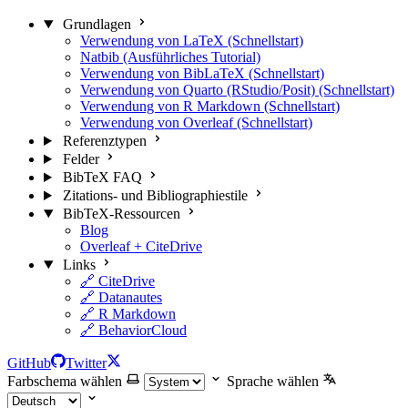
Grundlagen
Verwendung von LaTeX (Schnellstart)
Natbib (Ausführliches Tutorial)
Verwendung von BibLaTeX (Schnellstart)
Verwendung von Quarto (RStudio/Posit) (Schnellstart)
Verwendung von R Markdown (Schnellstart)
Verwendung von Overleaf (Schnellstart)
Referenztypen
Felder
BibTeX FAQ
Zitations- und Bibliographiestile
BibTeX-Ressourcen
Blog
Overleaf + CiteDrive
Links
🔗 CiteDrive
🔗 Datanautes
🔗 R Markdown
🔗 BehaviorCloud
GitHub
Twitter
Farbschema wählen
Sprache wählen