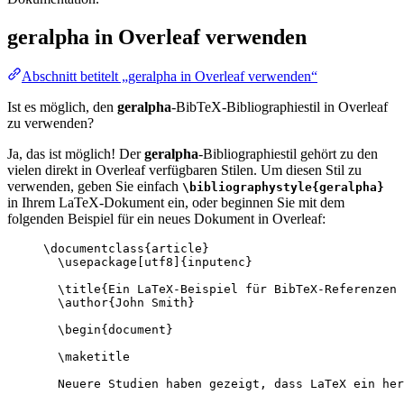
geralpha
in Overleaf verwenden
Abschnitt betitelt „geralpha in Overleaf verwenden“
Ist es möglich, den
geralpha
-BibTeX-Bibliographiestil in Overleaf
zu verwenden?
Ja, das ist möglich! Der
geralpha
-Bibliographiestil gehört zu den
vielen direkt in Overleaf verfügbaren Stilen. Um diesen Stil zu
verwenden, geben Sie einfach
\bibliographystyle{geralpha}
in Ihrem LaTeX-Dokument ein, oder beginnen Sie mit dem
folgenden Beispiel für ein neues Dokument in Overleaf:
\documentclass
{
article
}
\usepackage
[
utf8
]{
inputenc
}
\title
{Ein LaTeX-Beispiel für BibTeX-Referenzen 
\author
{John Smith}
\begin
{
document
}
\maketitle
Neuere Studien haben gezeigt, dass LaTeX ein her