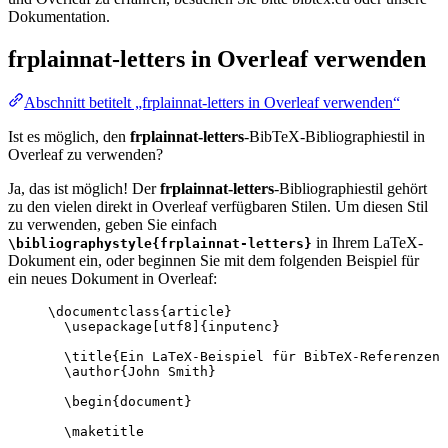
Dokumentation.
frplainnat-letters
in Overleaf verwenden
Abschnitt betitelt „frplainnat-letters in Overleaf verwenden“
Ist es möglich, den
frplainnat-letters
-BibTeX-Bibliographiestil in
Overleaf zu verwenden?
Ja, das ist möglich! Der
frplainnat-letters
-Bibliographiestil gehört
zu den vielen direkt in Overleaf verfügbaren Stilen. Um diesen Stil
zu verwenden, geben Sie einfach
in Ihrem LaTeX-
\bibliographystyle{frplainnat-letters}
Dokument ein, oder beginnen Sie mit dem folgenden Beispiel für
ein neues Dokument in Overleaf:
\documentclass
{
article
}
\usepackage
[
utf8
]{
inputenc
}
\title
{Ein LaTeX-Beispiel für BibTeX-Referenzen 
\author
{John Smith}
\begin
{
document
}
\maketitle