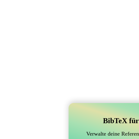
BibTeX für
Verwalte deine Referen