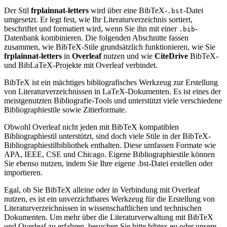
Der Stil
frplainnat-letters
wird über eine BibTeX-
-Datei
.bst
umgesetzt. Er legt fest, wie Ihr Literaturverzeichnis sortiert,
beschriftet und formatiert wird, wenn Sie ihn mit einer
-
.bib
Datenbank kombinieren. Die folgenden Abschnitte fassen
zusammen, wie BibTeX-Stile grundsätzlich funktionieren, wie Sie
frplainnat-letters
in
Overleaf
nutzen und wie
CiteDrive
BibTeX-
und BibLaTeX-Projekte mit Overleaf verbindet.
BibTeX ist ein mächtiges bibliografisches Werkzeug zur Erstellung
von Literaturverzeichnissen in LaTeX-Dokumenten. Es ist eines der
meistgenutzten Bibliografie-Tools und unterstützt viele verschiedene
Bibliographiestile sowie Zitierformate.
Obwohl Overleaf nicht jeden mit BibTeX kompatiblen
Bibliographiestil unterstützt, sind doch viele Stile in der BibTeX-
Bibliographiestilbibliothek enthalten. Diese umfassen Formate wie
APA, IEEE, CSE und Chicago. Eigene Bibliographiestile können
Sie ebenso nutzen, indem Sie Ihre eigene .bst-Datei erstellen oder
importieren.
Egal, ob Sie BibTeX alleine oder in Verbindung mit Overleaf
nutzen, es ist ein unverzichtbares Werkzeug für die Erstellung von
Literaturverzeichnissen in wissenschaftlichen und technischen
Dokumenten. Um mehr über die Literaturverwaltung mit BibTeX
und Overleaf zu erfahren, besuchen Sie bitte bibtex.eu oder unsere