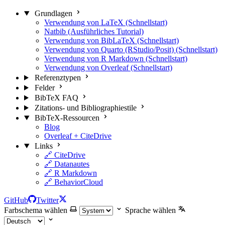
Grundlagen
Verwendung von LaTeX (Schnellstart)
Natbib (Ausführliches Tutorial)
Verwendung von BibLaTeX (Schnellstart)
Verwendung von Quarto (RStudio/Posit) (Schnellstart)
Verwendung von R Markdown (Schnellstart)
Verwendung von Overleaf (Schnellstart)
Referenztypen
Felder
BibTeX FAQ
Zitations- und Bibliographiestile
BibTeX-Ressourcen
Blog
Overleaf + CiteDrive
Links
🔗 CiteDrive
🔗 Datanautes
🔗 R Markdown
🔗 BehaviorCloud
GitHub
Twitter
Farbschema wählen
Sprache wählen