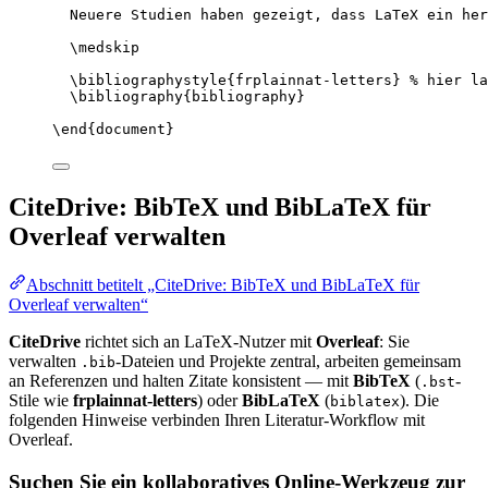
Neuere Studien haben gezeigt, dass LaTeX ein her
\medskip
\bibliographystyle
{frplainnat-letters} 
% hier la
\bibliography
{bibliography}
\end
{
document
}
CiteDrive: BibTeX und BibLaTeX für
Overleaf verwalten
Abschnitt betitelt „CiteDrive: BibTeX und BibLaTeX für
Overleaf verwalten“
CiteDrive
richtet sich an LaTeX-Nutzer mit
Overleaf
: Sie
verwalten
-Dateien und Projekte zentral, arbeiten gemeinsam
.bib
an Referenzen und halten Zitate konsistent — mit
BibTeX
(
-
.bst
Stile wie
frplainnat-letters
) oder
BibLaTeX
(
). Die
biblatex
folgenden Hinweise verbinden Ihren Literatur-Workflow mit
Overleaf.
Suchen Sie ein kollaboratives Online-Werkzeug zur