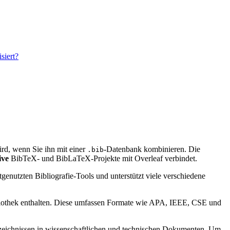
siert?
 wird, wenn Sie ihn mit einer
-Datenbank kombinieren. Die
.bib
ive
BibTeX- und BibLaTeX-Projekte mit Overleaf verbindet.
genutzten Bibliografie-Tools und unterstützt viele verschiedene
bibliothek enthalten. Diese umfassen Formate wie APA, IEEE, CSE und
verzeichnissen in wissenschaftlichen und technischen Dokumenten. Um