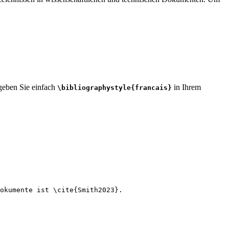
 geben Sie einfach
in Ihrem
\bibliographystyle{francais}
okumente ist 
\cite
{
Smith2023
}.