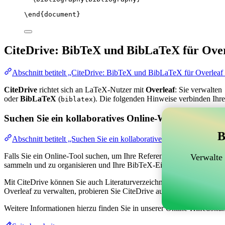
\end
{
document
}
CiteDrive: BibTeX und BibLaTeX für Over
Abschnitt betitelt „CiteDrive: BibTeX und BibLaTeX für Overleaf
CiteDrive
richtet sich an LaTeX-Nutzer mit
Overleaf
: Sie verwalten
oder
BibLaTeX
(
). Die folgenden Hinweise verbinden Ihre
biblatex
Suchen Sie ein kollaboratives Online-Werkzeug zur V
B
Abschnitt betitelt „Suchen Sie ein kollaboratives Online-Werkzeug
Falls Sie ein Online-Tool suchen, um Ihre Referenzen, Zitate und das
Verwalte
sammeln und zu organisieren und Ihre BibTeX-Einträge in Ihrem Overl
Mit CiteDrive können Sie auch Literaturverzeichnisse und Zitate in ver
Overleaf zu verwalten, probieren Sie CiteDrive aus!
Weitere Informationen hierzu finden Sie in unserer Online-Hilfedoku