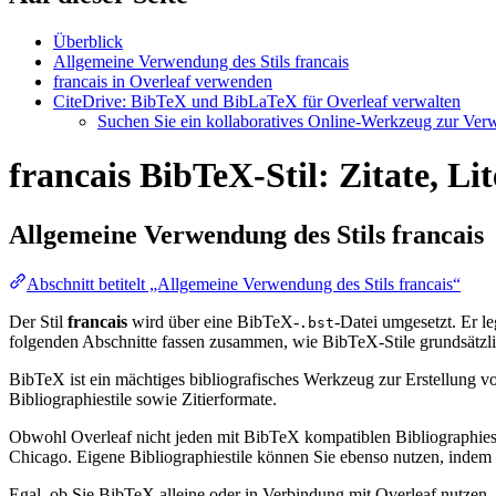
Überblick
Allgemeine Verwendung des Stils francais
francais in Overleaf verwenden
CiteDrive: BibTeX und BibLaTeX für Overleaf verwalten
Suchen Sie ein kollaboratives Online-Werkzeug zur Verwa
francais BibTeX-Stil: Zitate, Li
Allgemeine Verwendung des Stils
francais
Abschnitt betitelt „Allgemeine Verwendung des Stils francais“
Der Stil
francais
wird über eine BibTeX-
-Datei umgesetzt. Er leg
.bst
folgenden Abschnitte fassen zusammen, wie BibTeX-Stile grundsätzli
BibTeX ist ein mächtiges bibliografisches Werkzeug zur Erstellung vo
Bibliographiestile sowie Zitierformate.
Obwohl Overleaf nicht jeden mit BibTeX kompatiblen Bibliographiesti
Chicago. Eigene Bibliographiestile können Sie ebenso nutzen, indem Si
Egal, ob Sie BibTeX alleine oder in Verbindung mit Overleaf nutzen,