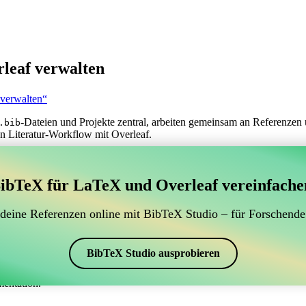
leaf verwalten
 verwalten“
-Dateien und Projekte zentral, arbeiten gemeinsam an Referenzen 
.bib
n Literatur-Workflow mit Overleaf.
erwaltung Ihrer BibTeX-Literaturangaben, das sich mit
ibTeX für LaTeX und Overleaf vereinfache
 zur Verwaltung Ihrer BibTeX-Literaturangaben, das sich mit Overleaf 
 Literaturverzeichnis in Overleaf zu verwalten, könnte CiteDrive genau
 deine Referenzen online mit BibTeX Studio – für Forschende
eaf-Projekt aktuell zu halten.
schiedenen Stilen, einschließlich francais, erstellen. Wenn Sie also na
BibTeX Studio ausprobieren
mentation.