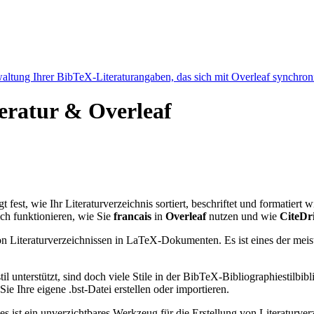
ltung Ihrer BibTeX-Literaturangaben, das sich mit Overleaf synchroni
teratur & Overleaf
t fest, wie Ihr Literaturverzeichnis sortiert, beschriftet und formatiert
ch funktionieren, wie Sie
francais
in
Overleaf
nutzen und wie
CiteDr
n Literaturverzeichnissen in LaTeX-Dokumenten. Es ist eines der meist
l unterstützt, sind doch viele Stile in der BibTeX-Bibliographiestil
e Ihre eigene .bst-Datei erstellen oder importieren.
 es ist ein unverzichtbares Werkzeug für die Erstellung von Literatur