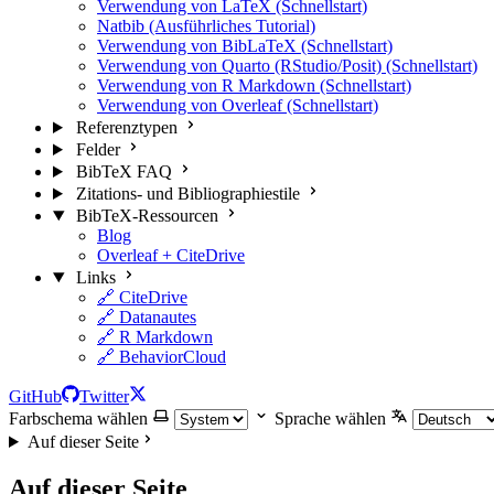
Verwendung von LaTeX (Schnellstart)
Natbib (Ausführliches Tutorial)
Verwendung von BibLaTeX (Schnellstart)
Verwendung von Quarto (RStudio/Posit) (Schnellstart)
Verwendung von R Markdown (Schnellstart)
Verwendung von Overleaf (Schnellstart)
Referenztypen
Felder
BibTeX FAQ
Zitations- und Bibliographiestile
BibTeX-Ressourcen
Blog
Overleaf + CiteDrive
Links
🔗 CiteDrive
🔗 Datanautes
🔗 R Markdown
🔗 BehaviorCloud
GitHub
Twitter
Farbschema wählen
Sprache wählen
Auf dieser Seite
Auf dieser Seite