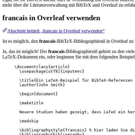
mehr über die Literaturverwaltung mit BibTeX und Overleaf zu erfahr
francais
in Overleaf verwenden
Abschnitt betitelt „francais in Overleaf verwenden“
Ist es möglich, den
francais
-BibTeX-Bibliographiestil in Overleaf z
Ja, das ist möglich! Der
francais
-Bibliographiestil gehört zu den vie
LaTeX-Dokument ein, oder beginnen Sie mit dem folgenden Beispiel 
\documentclass
{
article
}
\usepackage
[
utf8
]{
inputenc
}
\title
{Ein LaTeX-Beispiel für BibTeX-Referenzen 
\author
{John Smith}
\begin
{
document
}
\maketitle
Neuere Studien haben gezeigt, dass LaTeX ein her
\medskip
\bibliographystyle
{francais} 
% hier laden Sie di
\bibliography
{bibliography}