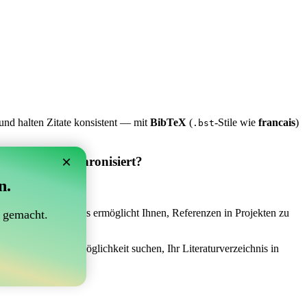
und halten Zitate konsistent — mit
BibTeX
(
-Stile wie
francais
)
.bst
×
 Overleaf synchronisiert?
n.
synchronisiert?“
 das Richtige sein! Es ermöglicht Ihnen, Referenzen in Projekten zu
 gemacht.
ch einer einfachen Möglichkeit suchen, Ihr Literaturverzeichnis in