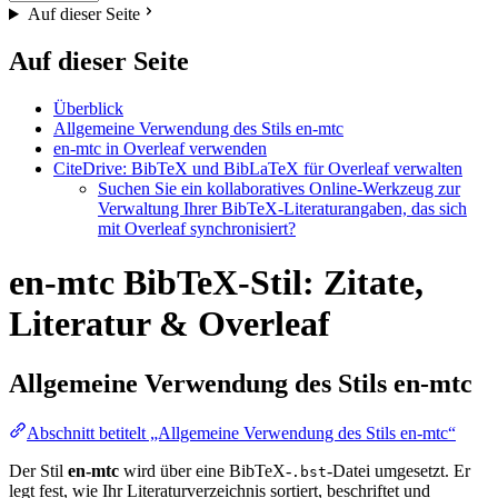
Auf dieser Seite
Auf dieser Seite
Überblick
Allgemeine Verwendung des Stils en-mtc
en-mtc in Overleaf verwenden
CiteDrive: BibTeX und BibLaTeX für Overleaf verwalten
Suchen Sie ein kollaboratives Online-Werkzeug zur
Verwaltung Ihrer BibTeX-Literaturangaben, das sich
mit Overleaf synchronisiert?
en-mtc BibTeX-Stil: Zitate,
Literatur & Overleaf
Allgemeine Verwendung des Stils
en-mtc
Abschnitt betitelt „Allgemeine Verwendung des Stils en-mtc“
Der Stil
en-mtc
wird über eine BibTeX-
-Datei umgesetzt. Er
.bst
legt fest, wie Ihr Literaturverzeichnis sortiert, beschriftet und