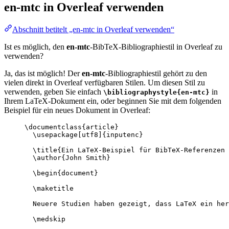
en-mtc
in Overleaf verwenden
Abschnitt betitelt „en-mtc in Overleaf verwenden“
Ist es möglich, den
en-mtc
-BibTeX-Bibliographiestil in Overleaf zu
verwenden?
Ja, das ist möglich! Der
en-mtc
-Bibliographiestil gehört zu den
vielen direkt in Overleaf verfügbaren Stilen. Um diesen Stil zu
verwenden, geben Sie einfach
in
\bibliographystyle{en-mtc}
Ihrem LaTeX-Dokument ein, oder beginnen Sie mit dem folgenden
Beispiel für ein neues Dokument in Overleaf:
\documentclass
{
article
}
\usepackage
[
utf8
]{
inputenc
}
\title
{Ein LaTeX-Beispiel für BibTeX-Referenzen 
\author
{John Smith}
\begin
{
document
}
\maketitle
Neuere Studien haben gezeigt, dass LaTeX ein her
\medskip