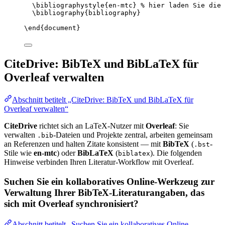
\bibliographystyle
{en-mtc} 
% hier laden Sie die 
\bibliography
{bibliography}
\end
{
document
}
CiteDrive: BibTeX und BibLaTeX für
Overleaf verwalten
Abschnitt betitelt „CiteDrive: BibTeX und BibLaTeX für
Overleaf verwalten“
CiteDrive
richtet sich an LaTeX-Nutzer mit
Overleaf
: Sie
verwalten
-Dateien und Projekte zentral, arbeiten gemeinsam
.bib
an Referenzen und halten Zitate konsistent — mit
BibTeX
(
-
.bst
Stile wie
en-mtc
) oder
BibLaTeX
(
). Die folgenden
biblatex
Hinweise verbinden Ihren Literatur-Workflow mit Overleaf.
Suchen Sie ein kollaboratives Online-Werkzeug zur
Verwaltung Ihrer BibTeX-Literaturangaben, das
sich mit Overleaf synchronisiert?
Abschnitt betitelt „Suchen Sie ein kollaboratives Online-