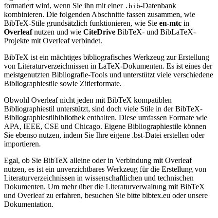
formatiert wird, wenn Sie ihn mit einer
-Datenbank
.bib
kombinieren. Die folgenden Abschnitte fassen zusammen, wie
BibTeX-Stile grundsätzlich funktionieren, wie Sie
en-mtc
in
Overleaf
nutzen und wie
CiteDrive
BibTeX- und BibLaTeX-
Projekte mit Overleaf verbindet.
BibTeX ist ein mächtiges bibliografisches Werkzeug zur Erstellung
von Literaturverzeichnissen in LaTeX-Dokumenten. Es ist eines der
meistgenutzten Bibliografie-Tools und unterstützt viele verschiedene
Bibliographiestile sowie Zitierformate.
Obwohl Overleaf nicht jeden mit BibTeX kompatiblen
Bibliographiestil unterstützt, sind doch viele Stile in der BibTeX-
Bibliographiestilbibliothek enthalten. Diese umfassen Formate wie
APA, IEEE, CSE und Chicago. Eigene Bibliographiestile können
Sie ebenso nutzen, indem Sie Ihre eigene .bst-Datei erstellen oder
importieren.
Egal, ob Sie BibTeX alleine oder in Verbindung mit Overleaf
nutzen, es ist ein unverzichtbares Werkzeug für die Erstellung von
Literaturverzeichnissen in wissenschaftlichen und technischen
Dokumenten. Um mehr über die Literaturverwaltung mit BibTeX
und Overleaf zu erfahren, besuchen Sie bitte bibtex.eu oder unsere
Dokumentation.