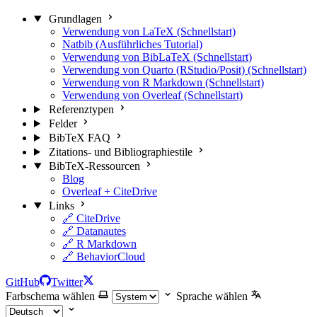
Grundlagen
Verwendung von LaTeX (Schnellstart)
Natbib (Ausführliches Tutorial)
Verwendung von BibLaTeX (Schnellstart)
Verwendung von Quarto (RStudio/Posit) (Schnellstart)
Verwendung von R Markdown (Schnellstart)
Verwendung von Overleaf (Schnellstart)
Referenztypen
Felder
BibTeX FAQ
Zitations- und Bibliographiestile
BibTeX-Ressourcen
Blog
Overleaf + CiteDrive
Links
🔗 CiteDrive
🔗 Datanautes
🔗 R Markdown
🔗 BehaviorCloud
GitHub
Twitter
Farbschema wählen
Sprache wählen