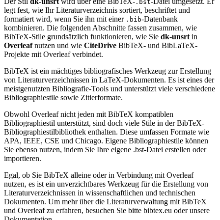
Der Stil
dk-unsrt
wird über eine BibTeX-
-Datei umgesetzt. Er
.bst
legt fest, wie Ihr Literaturverzeichnis sortiert, beschriftet und
formatiert wird, wenn Sie ihn mit einer
-Datenbank
.bib
kombinieren. Die folgenden Abschnitte fassen zusammen, wie
BibTeX-Stile grundsätzlich funktionieren, wie Sie
dk-unsrt
in
Overleaf
nutzen und wie
CiteDrive
BibTeX- und BibLaTeX-
Projekte mit Overleaf verbindet.
BibTeX ist ein mächtiges bibliografisches Werkzeug zur Erstellung
von Literaturverzeichnissen in LaTeX-Dokumenten. Es ist eines der
meistgenutzten Bibliografie-Tools und unterstützt viele verschiedene
Bibliographiestile sowie Zitierformate.
Obwohl Overleaf nicht jeden mit BibTeX kompatiblen
Bibliographiestil unterstützt, sind doch viele Stile in der BibTeX-
Bibliographiestilbibliothek enthalten. Diese umfassen Formate wie
APA, IEEE, CSE und Chicago. Eigene Bibliographiestile können
Sie ebenso nutzen, indem Sie Ihre eigene .bst-Datei erstellen oder
importieren.
Egal, ob Sie BibTeX alleine oder in Verbindung mit Overleaf
nutzen, es ist ein unverzichtbares Werkzeug für die Erstellung von
Literaturverzeichnissen in wissenschaftlichen und technischen
Dokumenten. Um mehr über die Literaturverwaltung mit BibTeX
und Overleaf zu erfahren, besuchen Sie bitte bibtex.eu oder unsere
Dokumentation.