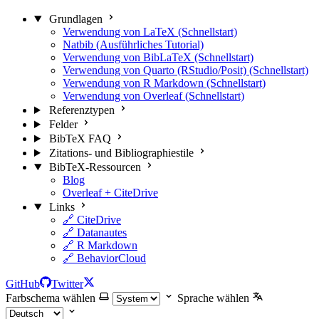
Grundlagen
Verwendung von LaTeX (Schnellstart)
Natbib (Ausführliches Tutorial)
Verwendung von BibLaTeX (Schnellstart)
Verwendung von Quarto (RStudio/Posit) (Schnellstart)
Verwendung von R Markdown (Schnellstart)
Verwendung von Overleaf (Schnellstart)
Referenztypen
Felder
BibTeX FAQ
Zitations- und Bibliographiestile
BibTeX-Ressourcen
Blog
Overleaf + CiteDrive
Links
🔗 CiteDrive
🔗 Datanautes
🔗 R Markdown
🔗 BehaviorCloud
GitHub
Twitter
Farbschema wählen
Sprache wählen