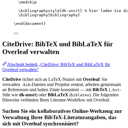
\medskip
\bibliographystyle
{dk-unsrt} 
% hier laden Sie di
\bibliography
{bibliography}
\end
{
document
}
CiteDrive: BibTeX und BibLaTeX für
Overleaf verwalten
Abschnitt betitelt „CiteDrive: BibTeX und BibLaTeX für
Overleaf verwalten“
CiteDrive
richtet sich an LaTeX-Nutzer mit
Overleaf
: Sie
verwalten
-Dateien und Projekte zentral, arbeiten gemeinsam
.bib
an Referenzen und halten Zitate konsistent — mit
BibTeX
(
-
.bst
Stile wie
dk-unsrt
) oder
BibLaTeX
(
). Die folgenden
biblatex
Hinweise verbinden Ihren Literatur-Workflow mit Overleaf.
Suchen Sie ein kollaboratives Online-Werkzeug zur
Verwaltung Ihrer BibTeX-Literaturangaben, das
sich mit Overleaf synchronisiert?