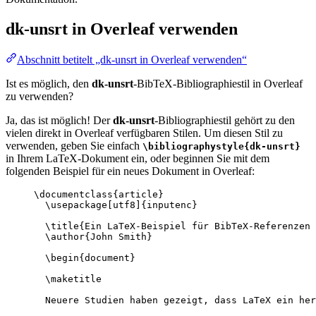
dk-unsrt
in Overleaf verwenden
Abschnitt betitelt „dk-unsrt in Overleaf verwenden“
Ist es möglich, den
dk-unsrt
-BibTeX-Bibliographiestil in Overleaf
zu verwenden?
Ja, das ist möglich! Der
dk-unsrt
-Bibliographiestil gehört zu den
vielen direkt in Overleaf verfügbaren Stilen. Um diesen Stil zu
verwenden, geben Sie einfach
\bibliographystyle{dk-unsrt}
in Ihrem LaTeX-Dokument ein, oder beginnen Sie mit dem
folgenden Beispiel für ein neues Dokument in Overleaf:
\documentclass
{
article
}
\usepackage
[
utf8
]{
inputenc
}
\title
{Ein LaTeX-Beispiel für BibTeX-Referenzen 
\author
{John Smith}
\begin
{
document
}
\maketitle
Neuere Studien haben gezeigt, dass LaTeX ein her