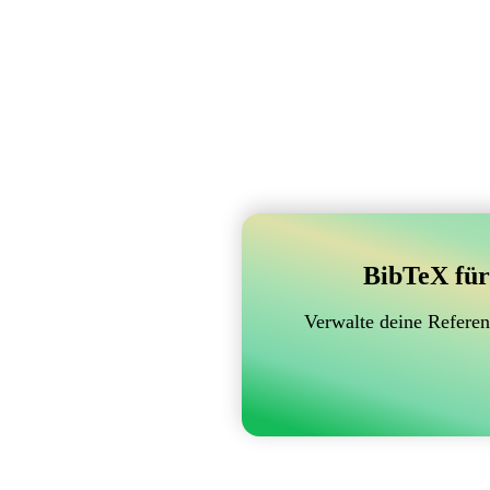
BibTeX für
Verwalte deine Referen