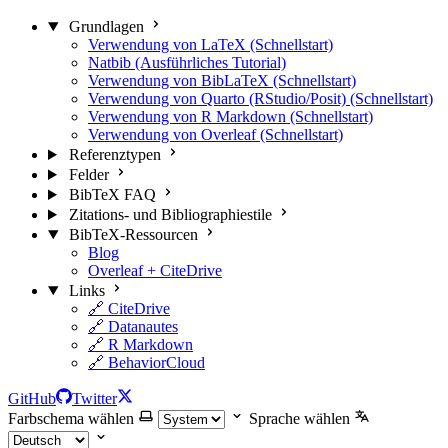
Grundlagen
Verwendung von LaTeX (Schnellstart)
Natbib (Ausführliches Tutorial)
Verwendung von BibLaTeX (Schnellstart)
Verwendung von Quarto (RStudio/Posit) (Schnellstart)
Verwendung von R Markdown (Schnellstart)
Verwendung von Overleaf (Schnellstart)
Referenztypen
Felder
BibTeX FAQ
Zitations- und Bibliographiestile
BibTeX-Ressourcen
Blog
Overleaf + CiteDrive
Links
🔗 CiteDrive
🔗 Datanautes
🔗 R Markdown
🔗 BehaviorCloud
GitHub
Twitter
Farbschema wählen
Sprache wählen