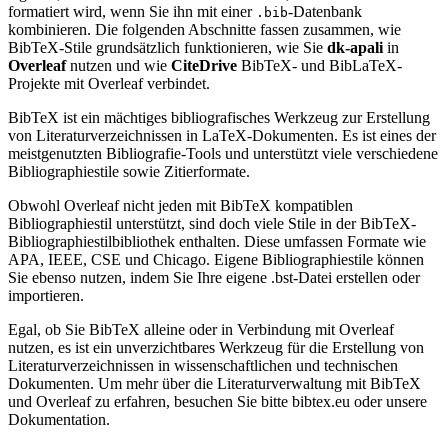
formatiert wird, wenn Sie ihn mit einer
-Datenbank
.bib
kombinieren. Die folgenden Abschnitte fassen zusammen, wie
BibTeX-Stile grundsätzlich funktionieren, wie Sie
dk-apali
in
Overleaf
nutzen und wie
CiteDrive
BibTeX- und BibLaTeX-
Projekte mit Overleaf verbindet.
BibTeX ist ein mächtiges bibliografisches Werkzeug zur Erstellung
von Literaturverzeichnissen in LaTeX-Dokumenten. Es ist eines der
meistgenutzten Bibliografie-Tools und unterstützt viele verschiedene
Bibliographiestile sowie Zitierformate.
Obwohl Overleaf nicht jeden mit BibTeX kompatiblen
Bibliographiestil unterstützt, sind doch viele Stile in der BibTeX-
Bibliographiestilbibliothek enthalten. Diese umfassen Formate wie
APA, IEEE, CSE und Chicago. Eigene Bibliographiestile können
Sie ebenso nutzen, indem Sie Ihre eigene .bst-Datei erstellen oder
importieren.
Egal, ob Sie BibTeX alleine oder in Verbindung mit Overleaf
nutzen, es ist ein unverzichtbares Werkzeug für die Erstellung von
Literaturverzeichnissen in wissenschaftlichen und technischen
Dokumenten. Um mehr über die Literaturverwaltung mit BibTeX
und Overleaf zu erfahren, besuchen Sie bitte bibtex.eu oder unsere
Dokumentation.