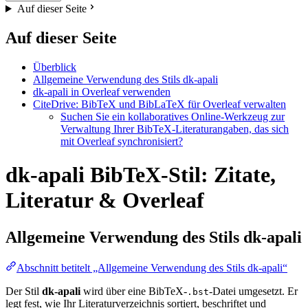
Auf dieser Seite
Auf dieser Seite
Überblick
Allgemeine Verwendung des Stils dk-apali
dk-apali in Overleaf verwenden
CiteDrive: BibTeX und BibLaTeX für Overleaf verwalten
Suchen Sie ein kollaboratives Online-Werkzeug zur
Verwaltung Ihrer BibTeX-Literaturangaben, das sich
mit Overleaf synchronisiert?
dk-apali BibTeX-Stil: Zitate,
Literatur & Overleaf
Allgemeine Verwendung des Stils
dk-apali
Abschnitt betitelt „Allgemeine Verwendung des Stils dk-apali“
Der Stil
dk-apali
wird über eine BibTeX-
-Datei umgesetzt. Er
.bst
legt fest, wie Ihr Literaturverzeichnis sortiert, beschriftet und