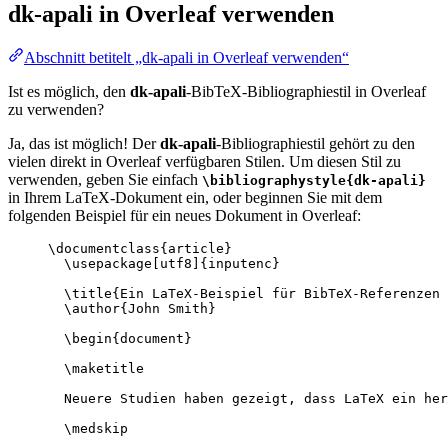
dk-apali
in Overleaf verwenden
Abschnitt betitelt „dk-apali in Overleaf verwenden“
Ist es möglich, den
dk-apali
-BibTeX-Bibliographiestil in Overleaf
zu verwenden?
Ja, das ist möglich! Der
dk-apali
-Bibliographiestil gehört zu den
vielen direkt in Overleaf verfügbaren Stilen. Um diesen Stil zu
verwenden, geben Sie einfach
\bibliographystyle{dk-apali}
in Ihrem LaTeX-Dokument ein, oder beginnen Sie mit dem
folgenden Beispiel für ein neues Dokument in Overleaf:
\documentclass
{
article
}
\usepackage
[
utf8
]{
inputenc
}
\title
{Ein LaTeX-Beispiel für BibTeX-Referenzen 
\author
{John Smith}
\begin
{
document
}
\maketitle
Neuere Studien haben gezeigt, dass LaTeX ein her
\medskip