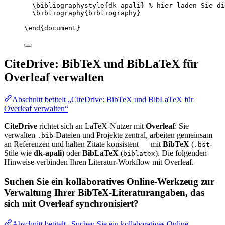
\bibliographystyle
{dk-apali} 
% hier laden Sie di
\bibliography
{bibliography}
\end
{
document
}
CiteDrive: BibTeX und BibLaTeX für
Overleaf verwalten
Abschnitt betitelt „CiteDrive: BibTeX und BibLaTeX für
Overleaf verwalten“
CiteDrive
richtet sich an LaTeX-Nutzer mit
Overleaf
: Sie
verwalten
-Dateien und Projekte zentral, arbeiten gemeinsam
.bib
an Referenzen und halten Zitate konsistent — mit
BibTeX
(
-
.bst
Stile wie
dk-apali
) oder
BibLaTeX
(
). Die folgenden
biblatex
Hinweise verbinden Ihren Literatur-Workflow mit Overleaf.
Suchen Sie ein kollaboratives Online-Werkzeug zur
Verwaltung Ihrer BibTeX-Literaturangaben, das
sich mit Overleaf synchronisiert?
Abschnitt betitelt „Suchen Sie ein kollaboratives Online-