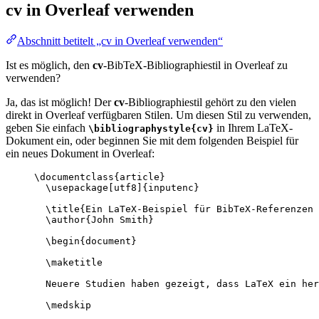
cv
in Overleaf verwenden
Abschnitt betitelt „cv in Overleaf verwenden“
Ist es möglich, den
cv
-BibTeX-Bibliographiestil in Overleaf zu
verwenden?
Ja, das ist möglich! Der
cv
-Bibliographiestil gehört zu den vielen
direkt in Overleaf verfügbaren Stilen. Um diesen Stil zu verwenden,
geben Sie einfach
in Ihrem LaTeX-
\bibliographystyle{cv}
Dokument ein, oder beginnen Sie mit dem folgenden Beispiel für
ein neues Dokument in Overleaf:
\documentclass
{
article
}
\usepackage
[
utf8
]{
inputenc
}
\title
{Ein LaTeX-Beispiel für BibTeX-Referenzen 
\author
{John Smith}
\begin
{
document
}
\maketitle
Neuere Studien haben gezeigt, dass LaTeX ein her
\medskip