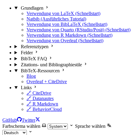
Grundlagen
Verwendung von LaTeX (Schnellstart)
Natbib (Ausführliches Tutorial)
Verwendung von BibLaTeX (Schnellstart)
Verwendung von Quarto (RStudio/Posit) (Schnellstart)
Verwendung von R Markdown (Schnellstart)
Verwendung von Overleaf (Schnellstart)
Referenztypen
Felder
BibTeX FAQ
Zitations- und Bibliographiestile
BibTeX-Ressourcen
Blog
Overleaf + CiteDrive
Links
🔗 CiteDrive
🔗 Datanautes
🔗 R Markdown
🔗 BehaviorCloud
GitHub
Twitter
Farbschema wählen
Sprache wählen