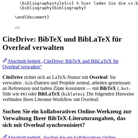
\bibliographystyle
{cv} 
% hier laden Sie die cv.b
\bibliography
{bibliography}
\end
{
document
}
CiteDrive: BibTeX und BibLaTeX für
Overleaf verwalten
Abschnitt betitelt „CiteDrive: BibTeX und BibLaTeX für
Overleaf verwalten“
CiteDrive
richtet sich an LaTeX-Nutzer mit
Overleaf
: Sie
verwalten
-Dateien und Projekte zentral, arbeiten gemeinsam
.bib
an Referenzen und halten Zitate konsistent — mit
BibTeX
(
-
.bst
Stile wie
cv
) oder
BibLaTeX
(
). Die folgenden Hinweise
biblatex
verbinden Ihren Literatur-Workflow mit Overleaf.
Suchen Sie ein kollaboratives Online-Werkzeug zur
Verwaltung Ihrer BibTeX-Literaturangaben, das
sich mit Overleaf synchronisiert?
Abschnitt betitelt „Suchen Sie ein kollaboratives Online-