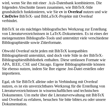
wird, wenn Sie ihn mit einer
-Datenbank kombinieren. Die
.bib
folgenden Abschnitte fassen zusammen, wie BibTeX-Stile
grundsätzlich funktionieren, wie Sie
cv
in
Overleaf
nutzen und wie
CiteDrive
BibTeX- und BibLaTeX-Projekte mit Overleaf
verbindet.
BibTeX ist ein mächtiges bibliografisches Werkzeug zur Erstellung
von Literaturverzeichnissen in LaTeX-Dokumenten. Es ist eines der
meistgenutzten Bibliografie-Tools und unterstützt viele verschiedene
Bibliographiestile sowie Zitierformate.
Obwohl Overleaf nicht jeden mit BibTeX kompatiblen
Bibliographiestil unterstützt, sind doch viele Stile in der BibTeX-
Bibliographiestilbibliothek enthalten. Diese umfassen Formate wie
APA, IEEE, CSE und Chicago. Eigene Bibliographiestile können
Sie ebenso nutzen, indem Sie Ihre eigene .bst-Datei erstellen oder
importieren.
Egal, ob Sie BibTeX alleine oder in Verbindung mit Overleaf
nutzen, es ist ein unverzichtbares Werkzeug für die Erstellung von
Literaturverzeichnissen in wissenschaftlichen und technischen
Dokumenten. Um mehr über die Literaturverwaltung mit BibTeX
und Overleaf zu erfahren, besuchen Sie bitte bibtex.eu oder unsere
Dokumentation.