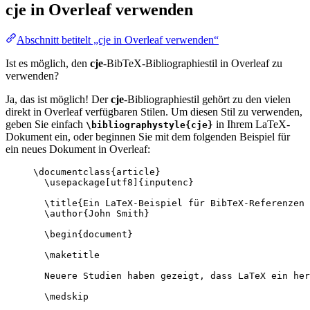
cje
in Overleaf verwenden
Abschnitt betitelt „cje in Overleaf verwenden“
Ist es möglich, den
cje
-BibTeX-Bibliographiestil in Overleaf zu
verwenden?
Ja, das ist möglich! Der
cje
-Bibliographiestil gehört zu den vielen
direkt in Overleaf verfügbaren Stilen. Um diesen Stil zu verwenden,
geben Sie einfach
in Ihrem LaTeX-
\bibliographystyle{cje}
Dokument ein, oder beginnen Sie mit dem folgenden Beispiel für
ein neues Dokument in Overleaf:
\documentclass
{
article
}
\usepackage
[
utf8
]{
inputenc
}
\title
{Ein LaTeX-Beispiel für BibTeX-Referenzen 
\author
{John Smith}
\begin
{
document
}
\maketitle
Neuere Studien haben gezeigt, dass LaTeX ein her
\medskip