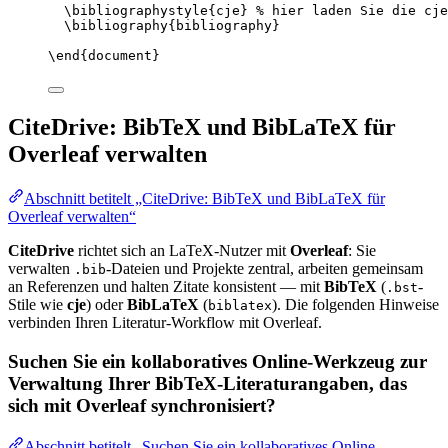
\bibliographystyle
{cje} 
% hier laden Sie die cje
\bibliography
{bibliography}
\end
{
document
}
CiteDrive: BibTeX und BibLaTeX für
Overleaf verwalten
Abschnitt betitelt „CiteDrive: BibTeX und BibLaTeX für
Overleaf verwalten“
CiteDrive
richtet sich an LaTeX-Nutzer mit
Overleaf
: Sie
verwalten
-Dateien und Projekte zentral, arbeiten gemeinsam
.bib
an Referenzen und halten Zitate konsistent — mit
BibTeX
(
-
.bst
Stile wie
cje
) oder
BibLaTeX
(
). Die folgenden Hinweise
biblatex
verbinden Ihren Literatur-Workflow mit Overleaf.
Suchen Sie ein kollaboratives Online-Werkzeug zur
Verwaltung Ihrer BibTeX-Literaturangaben, das
sich mit Overleaf synchronisiert?
Abschnitt betitelt „Suchen Sie ein kollaboratives Online-