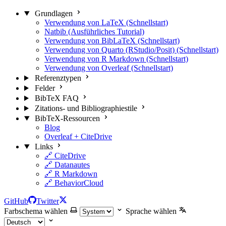
Grundlagen
Verwendung von LaTeX (Schnellstart)
Natbib (Ausführliches Tutorial)
Verwendung von BibLaTeX (Schnellstart)
Verwendung von Quarto (RStudio/Posit) (Schnellstart)
Verwendung von R Markdown (Schnellstart)
Verwendung von Overleaf (Schnellstart)
Referenztypen
Felder
BibTeX FAQ
Zitations- und Bibliographiestile
BibTeX-Ressourcen
Blog
Overleaf + CiteDrive
Links
🔗 CiteDrive
🔗 Datanautes
🔗 R Markdown
🔗 BehaviorCloud
GitHub
Twitter
Farbschema wählen
Sprache wählen