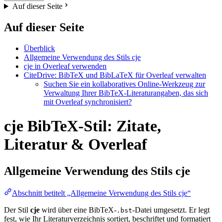
Auf dieser Seite
Auf dieser Seite
Überblick
Allgemeine Verwendung des Stils cje
cje in Overleaf verwenden
CiteDrive: BibTeX und BibLaTeX für Overleaf verwalten
Suchen Sie ein kollaboratives Online-Werkzeug zur
Verwaltung Ihrer BibTeX-Literaturangaben, das sich
mit Overleaf synchronisiert?
cje BibTeX-Stil: Zitate,
Literatur & Overleaf
Allgemeine Verwendung des Stils
cje
Abschnitt betitelt „Allgemeine Verwendung des Stils cje“
Der Stil
cje
wird über eine BibTeX-
-Datei umgesetzt. Er legt
.bst
fest, wie Ihr Literaturverzeichnis sortiert, beschriftet und formatiert