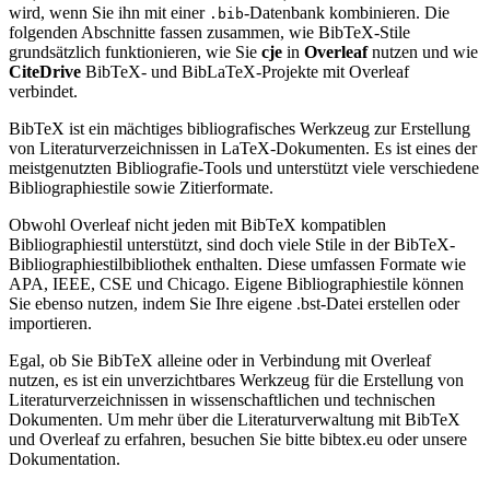
wird, wenn Sie ihn mit einer
-Datenbank kombinieren. Die
.bib
folgenden Abschnitte fassen zusammen, wie BibTeX-Stile
grundsätzlich funktionieren, wie Sie
cje
in
Overleaf
nutzen und wie
CiteDrive
BibTeX- und BibLaTeX-Projekte mit Overleaf
verbindet.
BibTeX ist ein mächtiges bibliografisches Werkzeug zur Erstellung
von Literaturverzeichnissen in LaTeX-Dokumenten. Es ist eines der
meistgenutzten Bibliografie-Tools und unterstützt viele verschiedene
Bibliographiestile sowie Zitierformate.
Obwohl Overleaf nicht jeden mit BibTeX kompatiblen
Bibliographiestil unterstützt, sind doch viele Stile in der BibTeX-
Bibliographiestilbibliothek enthalten. Diese umfassen Formate wie
APA, IEEE, CSE und Chicago. Eigene Bibliographiestile können
Sie ebenso nutzen, indem Sie Ihre eigene .bst-Datei erstellen oder
importieren.
Egal, ob Sie BibTeX alleine oder in Verbindung mit Overleaf
nutzen, es ist ein unverzichtbares Werkzeug für die Erstellung von
Literaturverzeichnissen in wissenschaftlichen und technischen
Dokumenten. Um mehr über die Literaturverwaltung mit BibTeX
und Overleaf zu erfahren, besuchen Sie bitte bibtex.eu oder unsere
Dokumentation.