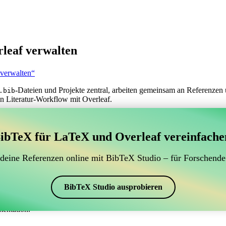
leaf verwalten
 verwalten“
-Dateien und Projekte zentral, arbeiten gemeinsam an Referenzen 
.bib
n Literatur-Workflow mit Overleaf.
erwaltung Ihrer BibTeX-Literaturangaben, das sich mit
ibTeX für LaTeX und Overleaf vereinfache
 zur Verwaltung Ihrer BibTeX-Literaturangaben, das sich mit Overleaf 
 Literaturverzeichnis in Overleaf zu verwalten, könnte CiteDrive genau
 deine Referenzen online mit BibTeX Studio – für Forschende
eaf-Projekt aktuell zu halten.
rschiedenen Stilen, einschließlich chicago, erstellen. Wenn Sie also nac
BibTeX Studio ausprobieren
mentation.