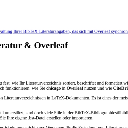
ltung Ihrer BibTeX-Literaturangaben, das sich mit Overleaf synchroni
teratur & Overleaf
t fest, wie Ihr Literaturverzeichnis sortiert, beschriftet und formatiert 
ch funktionieren, wie Sie
chicago
in
Overleaf
nutzen und wie
CiteDri
n Literaturverzeichnissen in LaTeX-Dokumenten. Es ist eines der meist
l unterstützt, sind doch viele Stile in der BibTeX-Bibliographiestil
e Ihre eigene .bst-Datei erstellen oder importieren.
 es ist ein unverzichtbares Werkzeug für die Erstellung von Literatur