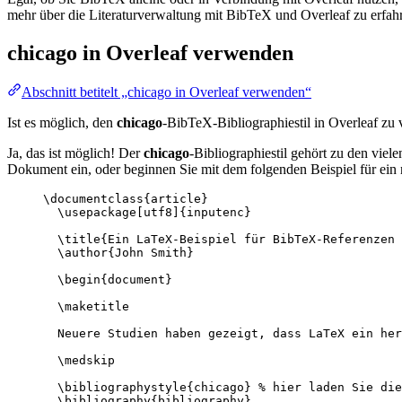
mehr über die Literaturverwaltung mit BibTeX und Overleaf zu erfahr
chicago
in Overleaf verwenden
Abschnitt betitelt „chicago in Overleaf verwenden“
Ist es möglich, den
chicago
-BibTeX-Bibliographiestil in Overleaf zu
Ja, das ist möglich! Der
chicago
-Bibliographiestil gehört zu den viel
Dokument ein, oder beginnen Sie mit dem folgenden Beispiel für ein
\documentclass
{
article
}
\usepackage
[
utf8
]{
inputenc
}
\title
{Ein LaTeX-Beispiel für BibTeX-Referenzen 
\author
{John Smith}
\begin
{
document
}
\maketitle
Neuere Studien haben gezeigt, dass LaTeX ein her
\medskip
\bibliographystyle
{chicago} 
% hier laden Sie die
\bibliography
{bibliography}