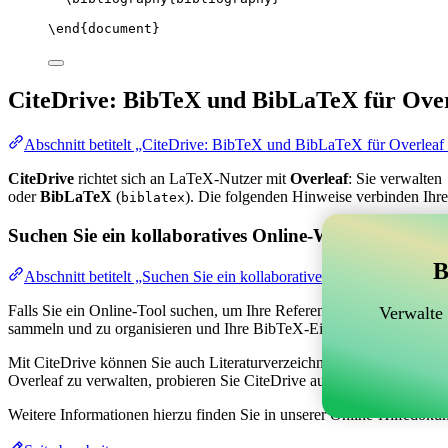
\end
{
document
}
CiteDrive: BibTeX und BibLaTeX für Over
Abschnitt betitelt „CiteDrive: BibTeX und BibLaTeX für Overleaf
CiteDrive
richtet sich an LaTeX-Nutzer mit
Overleaf
: Sie verwalten
oder
BibLaTeX
(
). Die folgenden Hinweise verbinden Ihre
biblatex
Suchen Sie ein kollaboratives Online-Werkzeug zur V
B
Abschnitt betitelt „Suchen Sie ein kollaboratives Online-Werkzeug
Falls Sie ein Online-Tool suchen, um Ihre Referenzen, Zitate und das
Verwalte
sammeln und zu organisieren und Ihre BibTeX-Einträge in Ihrem Overl
Mit CiteDrive können Sie auch Literaturverzeichnisse und Zitate in ve
Overleaf zu verwalten, probieren Sie CiteDrive aus!
Weitere Informationen hierzu finden Sie in unserer Online-Hilfedoku