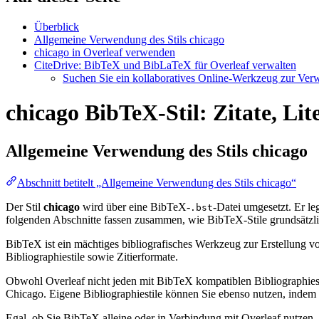
Überblick
Allgemeine Verwendung des Stils chicago
chicago in Overleaf verwenden
CiteDrive: BibTeX und BibLaTeX für Overleaf verwalten
Suchen Sie ein kollaboratives Online-Werkzeug zur Verwa
chicago BibTeX-Stil: Zitate, Li
Allgemeine Verwendung des Stils
chicago
Abschnitt betitelt „Allgemeine Verwendung des Stils chicago“
Der Stil
chicago
wird über eine BibTeX-
-Datei umgesetzt. Er leg
.bst
folgenden Abschnitte fassen zusammen, wie BibTeX-Stile grundsätzli
BibTeX ist ein mächtiges bibliografisches Werkzeug zur Erstellung vo
Bibliographiestile sowie Zitierformate.
Obwohl Overleaf nicht jeden mit BibTeX kompatiblen Bibliographiesti
Chicago. Eigene Bibliographiestile können Sie ebenso nutzen, indem Si
Egal, ob Sie BibTeX alleine oder in Verbindung mit Overleaf nutzen,