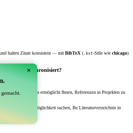
und halten Zitate konsistent — mit
BibTeX
(
-Stile wie
chicago
)
.bst
×
 Overleaf synchronisiert?
n.
synchronisiert?“
 das Richtige sein! Es ermöglicht Ihnen, Referenzen in Projekten zu
 gemacht.
h einer einfachen Möglichkeit suchen, Ihr Literaturverzeichnis in