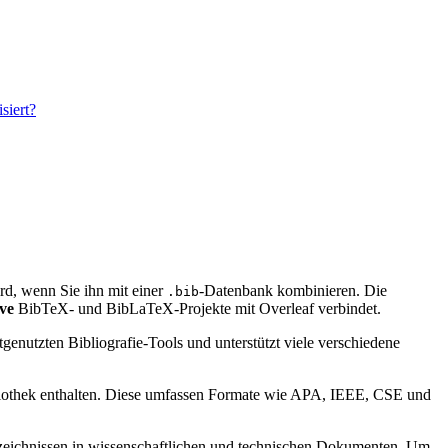
siert?
wird, wenn Sie ihn mit einer
-Datenbank kombinieren. Die
.bib
ve
BibTeX- und BibLaTeX-Projekte mit Overleaf verbindet.
genutzten Bibliografie-Tools und unterstützt viele verschiedene
bibliothek enthalten. Diese umfassen Formate wie APA, IEEE, CSE und
verzeichnissen in wissenschaftlichen und technischen Dokumenten. Um