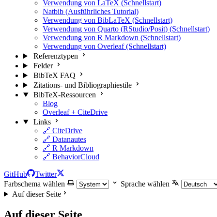
Verwendung von LaTeX (Schnellstart)
Natbib (Ausführliches Tutorial)
Verwendung von BibLaTeX (Schnellstart)
Verwendung von Quarto (RStudio/Posit) (Schnellstart)
Verwendung von R Markdown (Schnellstart)
Verwendung von Overleaf (Schnellstart)
Referenztypen
Felder
BibTeX FAQ
Zitations- und Bibliographiestile
BibTeX-Ressourcen
Blog
Overleaf + CiteDrive
Links
🔗 CiteDrive
🔗 Datanautes
🔗 R Markdown
🔗 BehaviorCloud
GitHub
Twitter
Farbschema wählen
Sprache wählen
Auf dieser Seite
Auf dieser Seite