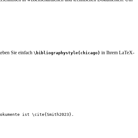
 geben Sie einfach
in Ihrem LaTeX-
\bibliographystyle{chicago}
okumente ist 
\cite
{
Smith2023
}.