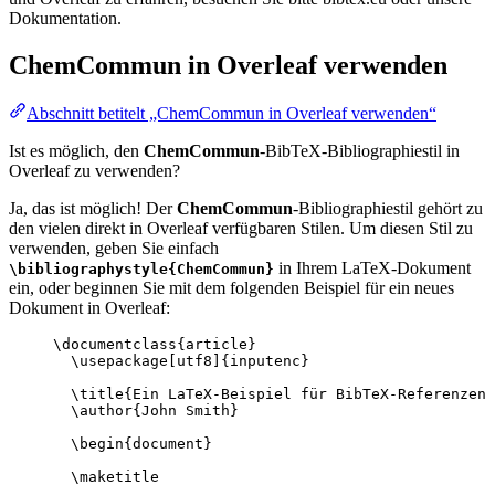
Dokumentation.
ChemCommun
in Overleaf verwenden
Abschnitt betitelt „ChemCommun in Overleaf verwenden“
Ist es möglich, den
ChemCommun
-BibTeX-Bibliographiestil in
Overleaf zu verwenden?
Ja, das ist möglich! Der
ChemCommun
-Bibliographiestil gehört zu
den vielen direkt in Overleaf verfügbaren Stilen. Um diesen Stil zu
verwenden, geben Sie einfach
in Ihrem LaTeX-Dokument
\bibliographystyle{ChemCommun}
ein, oder beginnen Sie mit dem folgenden Beispiel für ein neues
Dokument in Overleaf:
\documentclass
{
article
}
\usepackage
[
utf8
]{
inputenc
}
\title
{Ein LaTeX-Beispiel für BibTeX-Referenzen 
\author
{John Smith}
\begin
{
document
}
\maketitle