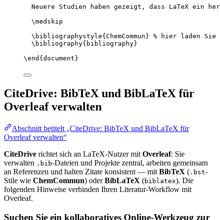
Neuere Studien haben gezeigt, dass LaTeX ein her
\medskip
\bibliographystyle
{ChemCommun} 
% hier laden Sie 
\bibliography
{bibliography}
\end
{
document
}
CiteDrive: BibTeX und BibLaTeX für
Overleaf verwalten
Abschnitt betitelt „CiteDrive: BibTeX und BibLaTeX für
Overleaf verwalten“
CiteDrive
richtet sich an LaTeX-Nutzer mit
Overleaf
: Sie
verwalten
-Dateien und Projekte zentral, arbeiten gemeinsam
.bib
an Referenzen und halten Zitate konsistent — mit
BibTeX
(
-
.bst
Stile wie
ChemCommun
) oder
BibLaTeX
(
). Die
biblatex
folgenden Hinweise verbinden Ihren Literatur-Workflow mit
Overleaf.
Suchen Sie ein kollaboratives Online-Werkzeug zur