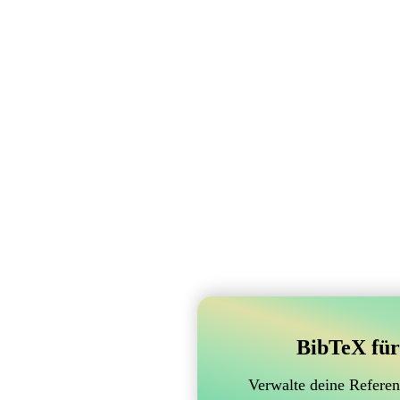
BibTeX für
Verwalte deine Referen