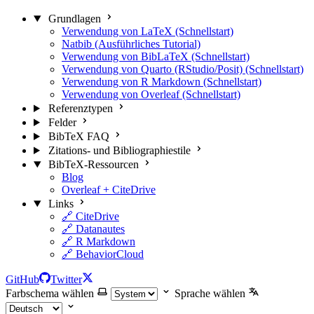
Grundlagen
Verwendung von LaTeX (Schnellstart)
Natbib (Ausführliches Tutorial)
Verwendung von BibLaTeX (Schnellstart)
Verwendung von Quarto (RStudio/Posit) (Schnellstart)
Verwendung von R Markdown (Schnellstart)
Verwendung von Overleaf (Schnellstart)
Referenztypen
Felder
BibTeX FAQ
Zitations- und Bibliographiestile
BibTeX-Ressourcen
Blog
Overleaf + CiteDrive
Links
🔗 CiteDrive
🔗 Datanautes
🔗 R Markdown
🔗 BehaviorCloud
GitHub
Twitter
Farbschema wählen
Sprache wählen