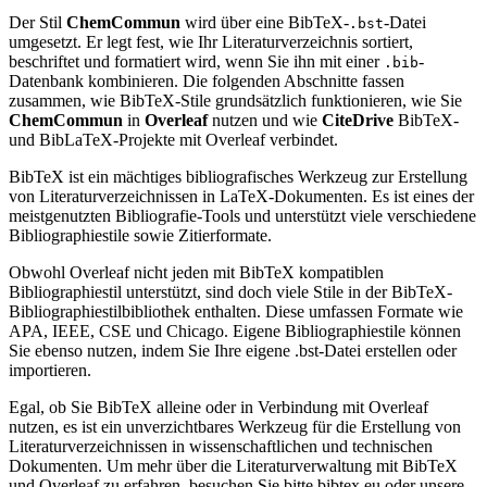
Der Stil
ChemCommun
wird über eine BibTeX-
-Datei
.bst
umgesetzt. Er legt fest, wie Ihr Literaturverzeichnis sortiert,
beschriftet und formatiert wird, wenn Sie ihn mit einer
-
.bib
Datenbank kombinieren. Die folgenden Abschnitte fassen
zusammen, wie BibTeX-Stile grundsätzlich funktionieren, wie Sie
ChemCommun
in
Overleaf
nutzen und wie
CiteDrive
BibTeX-
und BibLaTeX-Projekte mit Overleaf verbindet.
BibTeX ist ein mächtiges bibliografisches Werkzeug zur Erstellung
von Literaturverzeichnissen in LaTeX-Dokumenten. Es ist eines der
meistgenutzten Bibliografie-Tools und unterstützt viele verschiedene
Bibliographiestile sowie Zitierformate.
Obwohl Overleaf nicht jeden mit BibTeX kompatiblen
Bibliographiestil unterstützt, sind doch viele Stile in der BibTeX-
Bibliographiestilbibliothek enthalten. Diese umfassen Formate wie
APA, IEEE, CSE und Chicago. Eigene Bibliographiestile können
Sie ebenso nutzen, indem Sie Ihre eigene .bst-Datei erstellen oder
importieren.
Egal, ob Sie BibTeX alleine oder in Verbindung mit Overleaf
nutzen, es ist ein unverzichtbares Werkzeug für die Erstellung von
Literaturverzeichnissen in wissenschaftlichen und technischen
Dokumenten. Um mehr über die Literaturverwaltung mit BibTeX
und Overleaf zu erfahren, besuchen Sie bitte bibtex.eu oder unsere