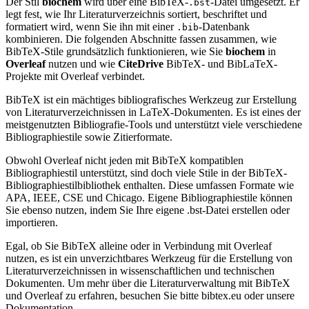
Der Stil
biochem
wird über eine BibTeX-
-Datei umgesetzt. Er
.bst
legt fest, wie Ihr Literaturverzeichnis sortiert, beschriftet und
formatiert wird, wenn Sie ihn mit einer
-Datenbank
.bib
kombinieren. Die folgenden Abschnitte fassen zusammen, wie
BibTeX-Stile grundsätzlich funktionieren, wie Sie
biochem
in
Overleaf
nutzen und wie
CiteDrive
BibTeX- und BibLaTeX-
Projekte mit Overleaf verbindet.
BibTeX ist ein mächtiges bibliografisches Werkzeug zur Erstellung
von Literaturverzeichnissen in LaTeX-Dokumenten. Es ist eines der
meistgenutzten Bibliografie-Tools und unterstützt viele verschiedene
Bibliographiestile sowie Zitierformate.
Obwohl Overleaf nicht jeden mit BibTeX kompatiblen
Bibliographiestil unterstützt, sind doch viele Stile in der BibTeX-
Bibliographiestilbibliothek enthalten. Diese umfassen Formate wie
APA, IEEE, CSE und Chicago. Eigene Bibliographiestile können
Sie ebenso nutzen, indem Sie Ihre eigene .bst-Datei erstellen oder
importieren.
Egal, ob Sie BibTeX alleine oder in Verbindung mit Overleaf
nutzen, es ist ein unverzichtbares Werkzeug für die Erstellung von
Literaturverzeichnissen in wissenschaftlichen und technischen
Dokumenten. Um mehr über die Literaturverwaltung mit BibTeX
und Overleaf zu erfahren, besuchen Sie bitte bibtex.eu oder unsere
Dokumentation.