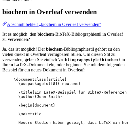
biochem
in Overleaf verwenden
Abschnitt betitelt „biochem in Overleaf verwenden“
Ist es möglich, den
biochem
-BibTeX-Bibliographiestil in Overleaf
zu verwenden?
Ja, das ist möglich! Der
biochem
-Bibliographiestil gehört zu den
vielen direkt in Overleaf verfügbaren Stilen. Um diesen Stil zu
verwenden, geben Sie einfach
in
\bibliographystyle{biochem}
Ihrem LaTeX-Dokument ein, oder beginnen Sie mit dem folgenden
Beispiel für ein neues Dokument in Overleaf:
\documentclass
{
article
}
\usepackage
[
utf8
]{
inputenc
}
\title
{Ein LaTeX-Beispiel für BibTeX-Referenzen 
\author
{John Smith}
\begin
{
document
}
\maketitle
Neuere Studien haben gezeigt, dass LaTeX ein her