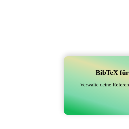
BibTeX für
Verwalte deine Referen