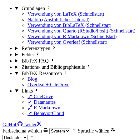
Grundlagen
Verwendung von LaTeX (Schnellstart)
Natbib (Ausführliches Tutorial)
Verwendung von BibLaTeX (Schnellstart)
Verwendung von Quarto (RStudio/Posit) (Schnellstart)
Verwendung von R Markdown (Schnellstart)
Verwendung von Overleaf (Schnellstart)
Referenztypen
Felder
BibTeX FAQ
Zitations- und Bibliographiestile
BibTeX-Ressourcen
Blog
Overleaf + CiteDrive
Links
🔗 CiteDrive
🔗 Datanautes
🔗 R Markdown
🔗 BehaviorCloud
GitHub
Twitter
Farbschema wählen
Sprache wählen