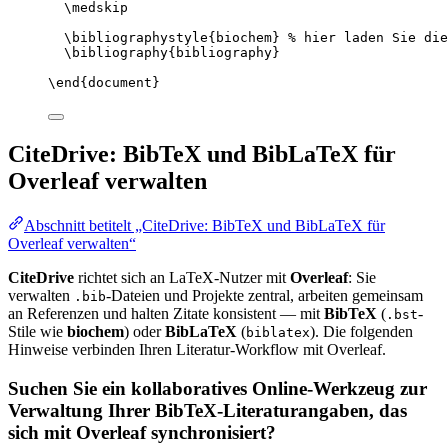
\medskip
\bibliographystyle
{biochem} 
% hier laden Sie die
\bibliography
{bibliography}
\end
{
document
}
CiteDrive: BibTeX und BibLaTeX für
Overleaf verwalten
Abschnitt betitelt „CiteDrive: BibTeX und BibLaTeX für
Overleaf verwalten“
CiteDrive
richtet sich an LaTeX-Nutzer mit
Overleaf
: Sie
verwalten
-Dateien und Projekte zentral, arbeiten gemeinsam
.bib
an Referenzen und halten Zitate konsistent — mit
BibTeX
(
-
.bst
Stile wie
biochem
) oder
BibLaTeX
(
). Die folgenden
biblatex
Hinweise verbinden Ihren Literatur-Workflow mit Overleaf.
Suchen Sie ein kollaboratives Online-Werkzeug zur
Verwaltung Ihrer BibTeX-Literaturangaben, das
sich mit Overleaf synchronisiert?