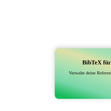
BibTeX für
Verwalte deine Referen