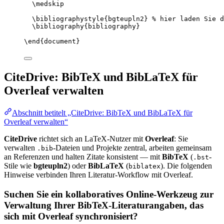
\medskip
\bibliographystyle
{bgteupln2} 
% hier laden Sie d
\bibliography
{bibliography}
\end
{
document
}
CiteDrive: BibTeX und BibLaTeX für
Overleaf verwalten
Abschnitt betitelt „CiteDrive: BibTeX und BibLaTeX für
Overleaf verwalten“
CiteDrive
richtet sich an LaTeX-Nutzer mit
Overleaf
: Sie
verwalten
-Dateien und Projekte zentral, arbeiten gemeinsam
.bib
an Referenzen und halten Zitate konsistent — mit
BibTeX
(
-
.bst
Stile wie
bgteupln2
) oder
BibLaTeX
(
). Die folgenden
biblatex
Hinweise verbinden Ihren Literatur-Workflow mit Overleaf.
Suchen Sie ein kollaboratives Online-Werkzeug zur
Verwaltung Ihrer BibTeX-Literaturangaben, das
sich mit Overleaf synchronisiert?