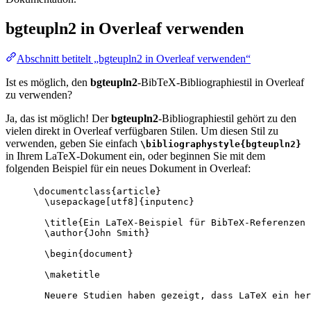
bgteupln2
in Overleaf verwenden
Abschnitt betitelt „bgteupln2 in Overleaf verwenden“
Ist es möglich, den
bgteupln2
-BibTeX-Bibliographiestil in Overleaf
zu verwenden?
Ja, das ist möglich! Der
bgteupln2
-Bibliographiestil gehört zu den
vielen direkt in Overleaf verfügbaren Stilen. Um diesen Stil zu
verwenden, geben Sie einfach
\bibliographystyle{bgteupln2}
in Ihrem LaTeX-Dokument ein, oder beginnen Sie mit dem
folgenden Beispiel für ein neues Dokument in Overleaf:
\documentclass
{
article
}
\usepackage
[
utf8
]{
inputenc
}
\title
{Ein LaTeX-Beispiel für BibTeX-Referenzen
\author
{John Smith}
\begin
{
document
}
\maketitle
Neuere Studien haben gezeigt, dass LaTeX ein her