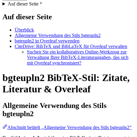
Auf dieser Seite
Auf dieser Seite
Überblick
Allgemeine Verwendung des Stils bgteupln2
bgteupln2 in Overleaf verwenden
CiteDrive: BibTeX und BibLaTeX für Overleaf verwalten
Suchen Sie ein kollaboratives Online-Werkzeug zur
Verwaltung Ihrer BibTeX-Literaturangaben, das sich
mit Overleaf synchronisiert?
bgteupln2 BibTeX-Stil: Zitate,
Literatur & Overleaf
Allgemeine Verwendung des Stils
bgteupln2
Abschnitt betitelt „Allgemeine Verwendung des Stils bgteupln2“