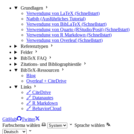
Grundlagen
Verwendung von LaTeX (Schnellstart)
Natbib (Ausführliches Tutorial)
Verwendung von BibLaTeX (Schnellstart)
Verwendung von Quarto (RStudio/Posit) (Schnellstart)
Verwendung von R Markdown (Schnellstart)
Verwendung von Overleaf (Schnellstart)
Referenztypen
Felder
BibTeX FAQ
Zitations- und Bibliographiestile
BibTeX-Ressourcen
Blog
Overleaf + CiteDrive
Links
🔗 CiteDrive
🔗 Datanautes
🔗 R Markdown
🔗 BehaviorCloud
GitHub
Twitter
Farbschema wählen
Sprache wählen