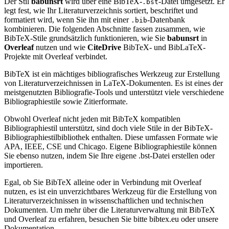
Der Stil
babunsrt
wird über eine BibTeX-
-Datei umgesetzt. Er
.bst
legt fest, wie Ihr Literaturverzeichnis sortiert, beschriftet und
formatiert wird, wenn Sie ihn mit einer
-Datenbank
.bib
kombinieren. Die folgenden Abschnitte fassen zusammen, wie
BibTeX-Stile grundsätzlich funktionieren, wie Sie
babunsrt
in
Overleaf
nutzen und wie
CiteDrive
BibTeX- und BibLaTeX-
Projekte mit Overleaf verbindet.
BibTeX ist ein mächtiges bibliografisches Werkzeug zur Erstellung
von Literaturverzeichnissen in LaTeX-Dokumenten. Es ist eines der
meistgenutzten Bibliografie-Tools und unterstützt viele verschiedene
Bibliographiestile sowie Zitierformate.
Obwohl Overleaf nicht jeden mit BibTeX kompatiblen
Bibliographiestil unterstützt, sind doch viele Stile in der BibTeX-
Bibliographiestilbibliothek enthalten. Diese umfassen Formate wie
APA, IEEE, CSE und Chicago. Eigene Bibliographiestile können
Sie ebenso nutzen, indem Sie Ihre eigene .bst-Datei erstellen oder
importieren.
Egal, ob Sie BibTeX alleine oder in Verbindung mit Overleaf
nutzen, es ist ein unverzichtbares Werkzeug für die Erstellung von
Literaturverzeichnissen in wissenschaftlichen und technischen
Dokumenten. Um mehr über die Literaturverwaltung mit BibTeX
und Overleaf zu erfahren, besuchen Sie bitte bibtex.eu oder unsere
Dokumentation.