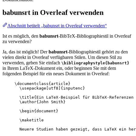
babunsrt
in Overleaf verwenden
Abschnitt betitelt „babunsrt in Overleaf verwenden“
Ist es möglich, den
babunsrt
-BibTeX-Bibliographiestil in Overleaf
zu verwenden?
Ja, das ist möglich! Der
babunsrt
-Bibliographiestil gehört zu den
vielen direkt in Overleaf verfügbaren Stilen. Um diesen Stil zu
verwenden, geben Sie einfach
\bibliographystyle{babunsrt}
in Ihrem LaTeX-Dokument ein, oder beginnen Sie mit dem
folgenden Beispiel für ein neues Dokument in Overleaf:
\documentclass
{
article
}
\usepackage
[
utf8
]{
inputenc
}
\title
{Ein LaTeX-Beispiel für BibTeX-Referenzen 
\author
{John Smith}
\begin
{
document
}
\maketitle
Neuere Studien haben gezeigt, dass LaTeX ein her