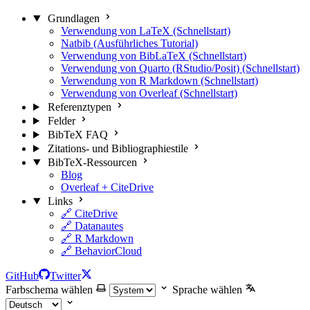
Grundlagen
Verwendung von LaTeX (Schnellstart)
Natbib (Ausführliches Tutorial)
Verwendung von BibLaTeX (Schnellstart)
Verwendung von Quarto (RStudio/Posit) (Schnellstart)
Verwendung von R Markdown (Schnellstart)
Verwendung von Overleaf (Schnellstart)
Referenztypen
Felder
BibTeX FAQ
Zitations- und Bibliographiestile
BibTeX-Ressourcen
Blog
Overleaf + CiteDrive
Links
🔗 CiteDrive
🔗 Datanautes
🔗 R Markdown
🔗 BehaviorCloud
GitHub
Twitter
Farbschema wählen
Sprache wählen