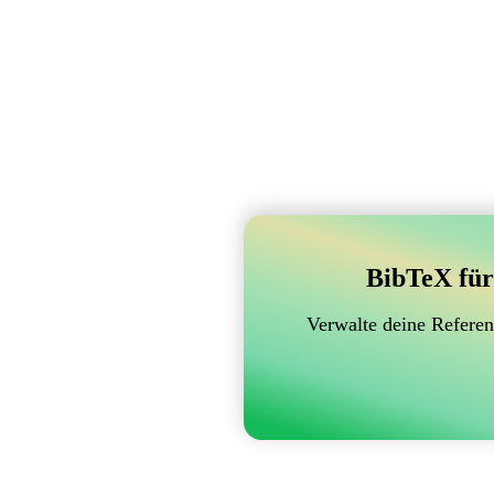
BibTeX für
Verwalte deine Referen