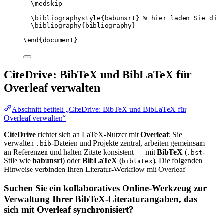
\medskip
\bibliographystyle
{babunsrt} 
% hier laden Sie di
\bibliography
{bibliography}
\end
{
document
}
CiteDrive: BibTeX und BibLaTeX für
Overleaf verwalten
Abschnitt betitelt „CiteDrive: BibTeX und BibLaTeX für
Overleaf verwalten“
CiteDrive
richtet sich an LaTeX-Nutzer mit
Overleaf
: Sie
verwalten
-Dateien und Projekte zentral, arbeiten gemeinsam
.bib
an Referenzen und halten Zitate konsistent — mit
BibTeX
(
-
.bst
Stile wie
babunsrt
) oder
BibLaTeX
(
). Die folgenden
biblatex
Hinweise verbinden Ihren Literatur-Workflow mit Overleaf.
Suchen Sie ein kollaboratives Online-Werkzeug zur
Verwaltung Ihrer BibTeX-Literaturangaben, das
sich mit Overleaf synchronisiert?