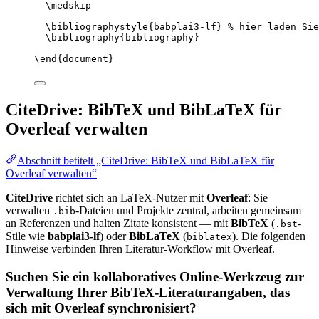
\medskip
\bibliographystyle
{babplai3-lf} 
% hier laden Sie
\bibliography
{bibliography}
\end
{
document
}
CiteDrive: BibTeX und BibLaTeX für
Overleaf verwalten
Abschnitt betitelt „CiteDrive: BibTeX und BibLaTeX für
Overleaf verwalten“
CiteDrive
richtet sich an LaTeX-Nutzer mit
Overleaf
: Sie
verwalten
-Dateien und Projekte zentral, arbeiten gemeinsam
.bib
an Referenzen und halten Zitate konsistent — mit
BibTeX
(
-
.bst
Stile wie
babplai3-lf
) oder
BibLaTeX
(
). Die folgenden
biblatex
Hinweise verbinden Ihren Literatur-Workflow mit Overleaf.
Suchen Sie ein kollaboratives Online-Werkzeug zur
Verwaltung Ihrer BibTeX-Literaturangaben, das
sich mit Overleaf synchronisiert?