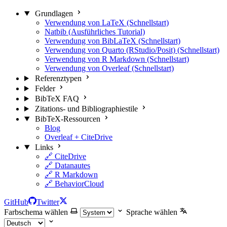
Grundlagen
Verwendung von LaTeX (Schnellstart)
Natbib (Ausführliches Tutorial)
Verwendung von BibLaTeX (Schnellstart)
Verwendung von Quarto (RStudio/Posit) (Schnellstart)
Verwendung von R Markdown (Schnellstart)
Verwendung von Overleaf (Schnellstart)
Referenztypen
Felder
BibTeX FAQ
Zitations- und Bibliographiestile
BibTeX-Ressourcen
Blog
Overleaf + CiteDrive
Links
🔗 CiteDrive
🔗 Datanautes
🔗 R Markdown
🔗 BehaviorCloud
GitHub
Twitter
Farbschema wählen
Sprache wählen