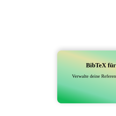
BibTeX für
Verwalte deine Referen