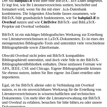
Der Stil
babplai3-lf
wird über eine BibTeX-
-Datei umgesetzt.
.bst
Er legt fest, wie Ihr Literaturverzeichnis sortiert, beschriftet und
formatiert wird, wenn Sie ihn mit einer
-Datenbank
.bib
kombinieren. Die folgenden Abschnitte fassen zusammen, wie
BibTeX-Stile grundsätzlich funktionieren, wie Sie
babplai3-lf
in
Overleaf
nutzen und wie
CiteDrive
BibTeX- und BibLaTeX-
Projekte mit Overleaf verbindet.
BibTeX ist ein mächtiges bibliografisches Werkzeug zur Erstellung
von Literaturverzeichnissen in LaTeX-Dokumenten. Es ist eines der
meistgenutzten Bibliografie-Tools und unterstützt viele verschiedene
Bibliographiestile sowie Zitierformate.
Obwohl Overleaf nicht jeden mit BibTeX kompatiblen
Bibliographiestil unterstützt, sind doch viele Stile in der BibTeX-
Bibliographiestilbibliothek enthalten. Diese umfassen Formate wie
APA, IEEE, CSE und Chicago. Eigene Bibliographiestile können
Sie ebenso nutzen, indem Sie Ihre eigene .bst-Datei erstellen oder
importieren.
Egal, ob Sie BibTeX alleine oder in Verbindung mit Overleaf
nutzen, es ist ein unverzichtbares Werkzeug für die Erstellung von
Literaturverzeichnissen in wissenschaftlichen und technischen
Dokumenten. Um mehr über die Literaturverwaltung mit BibTeX
und Overleaf zu erfahren, besuchen Sie bitte bibtex.eu oder unsere
Dokumentation.