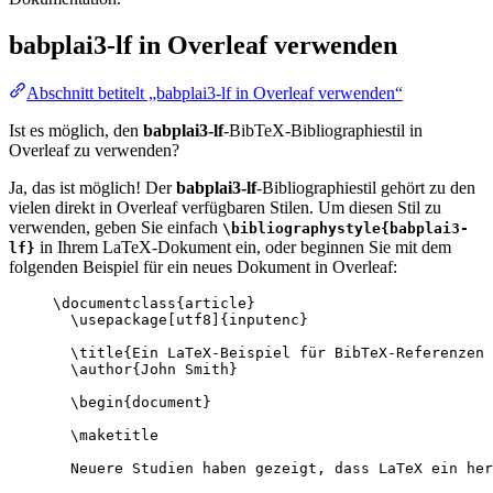
babplai3-lf
in Overleaf verwenden
Abschnitt betitelt „babplai3-lf in Overleaf verwenden“
Ist es möglich, den
babplai3-lf
-BibTeX-Bibliographiestil in
Overleaf zu verwenden?
Ja, das ist möglich! Der
babplai3-lf
-Bibliographiestil gehört zu den
vielen direkt in Overleaf verfügbaren Stilen. Um diesen Stil zu
verwenden, geben Sie einfach
\bibliographystyle{babplai3-
in Ihrem LaTeX-Dokument ein, oder beginnen Sie mit dem
lf}
folgenden Beispiel für ein neues Dokument in Overleaf:
\documentclass
{
article
}
\usepackage
[
utf8
]{
inputenc
}
\title
{Ein LaTeX-Beispiel für BibTeX-Referenzen 
\author
{John Smith}
\begin
{
document
}
\maketitle
Neuere Studien haben gezeigt, dass LaTeX ein her