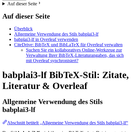
Auf dieser Seite
Auf dieser Seite
Überblick
Allgemeine Verwendung des Stils babplai3-lf
babplai3-lf in Overleaf verwenden
CiteDrive: BibTeX und BibLaTeX für Overleaf verwalten
Suchen Sie ein kollaboratives Online-Werkzeug zur
Verwaltung Ihrer BibTeX-Literaturangaben, das sich
mit Overleaf synchronisiert?
babplai3-lf BibTeX-Stil: Zitate,
Literatur & Overleaf
Allgemeine Verwendung des Stils
babplai3-lf
Abschnitt betitelt „Allgemeine Verwendung des Stils babplai3-lf“