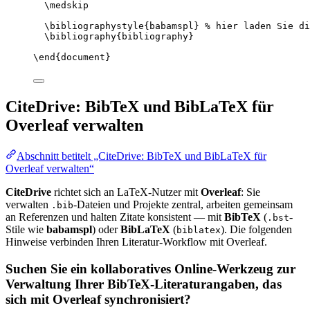
\medskip
\bibliographystyle
{babamspl} 
% hier laden Sie di
\bibliography
{bibliography}
\end
{
document
}
CiteDrive: BibTeX und BibLaTeX für
Overleaf verwalten
Abschnitt betitelt „CiteDrive: BibTeX und BibLaTeX für
Overleaf verwalten“
CiteDrive
richtet sich an LaTeX-Nutzer mit
Overleaf
: Sie
verwalten
-Dateien und Projekte zentral, arbeiten gemeinsam
.bib
an Referenzen und halten Zitate konsistent — mit
BibTeX
(
-
.bst
Stile wie
babamspl
) oder
BibLaTeX
(
). Die folgenden
biblatex
Hinweise verbinden Ihren Literatur-Workflow mit Overleaf.
Suchen Sie ein kollaboratives Online-Werkzeug zur
Verwaltung Ihrer BibTeX-Literaturangaben, das
sich mit Overleaf synchronisiert?