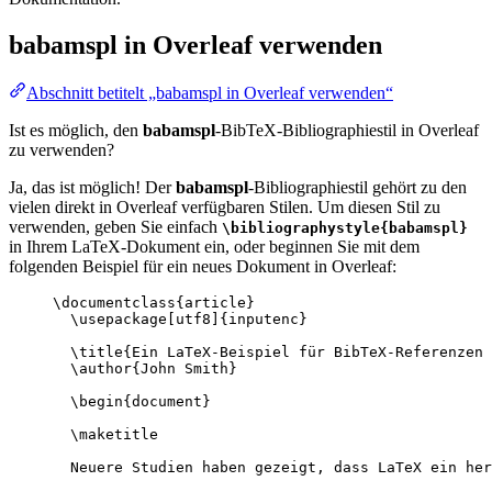
babamspl
in Overleaf verwenden
Abschnitt betitelt „babamspl in Overleaf verwenden“
Ist es möglich, den
babamspl
-BibTeX-Bibliographiestil in Overleaf
zu verwenden?
Ja, das ist möglich! Der
babamspl
-Bibliographiestil gehört zu den
vielen direkt in Overleaf verfügbaren Stilen. Um diesen Stil zu
verwenden, geben Sie einfach
\bibliographystyle{babamspl}
in Ihrem LaTeX-Dokument ein, oder beginnen Sie mit dem
folgenden Beispiel für ein neues Dokument in Overleaf:
\documentclass
{
article
}
\usepackage
[
utf8
]{
inputenc
}
\title
{Ein LaTeX-Beispiel für BibTeX-Referenzen 
\author
{John Smith}
\begin
{
document
}
\maketitle
Neuere Studien haben gezeigt, dass LaTeX ein her