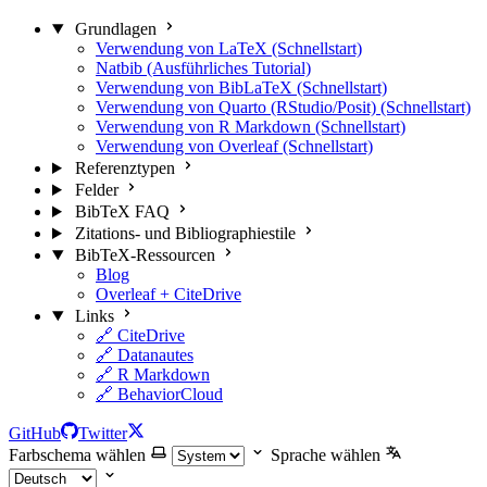
Grundlagen
Verwendung von LaTeX (Schnellstart)
Natbib (Ausführliches Tutorial)
Verwendung von BibLaTeX (Schnellstart)
Verwendung von Quarto (RStudio/Posit) (Schnellstart)
Verwendung von R Markdown (Schnellstart)
Verwendung von Overleaf (Schnellstart)
Referenztypen
Felder
BibTeX FAQ
Zitations- und Bibliographiestile
BibTeX-Ressourcen
Blog
Overleaf + CiteDrive
Links
🔗 CiteDrive
🔗 Datanautes
🔗 R Markdown
🔗 BehaviorCloud
GitHub
Twitter
Farbschema wählen
Sprache wählen