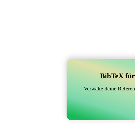
BibTeX für
Verwalte deine Referen