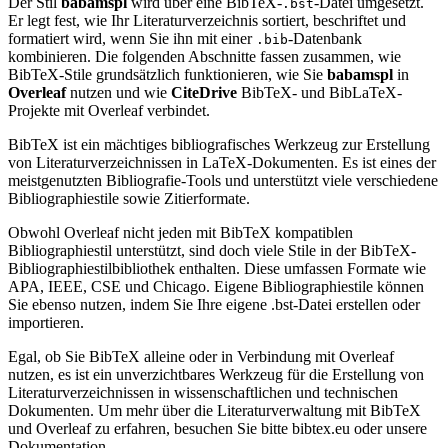
Der Stil
babamspl
wird über eine BibTeX-
-Datei umgesetzt.
.bst
Er legt fest, wie Ihr Literaturverzeichnis sortiert, beschriftet und
formatiert wird, wenn Sie ihn mit einer
-Datenbank
.bib
kombinieren. Die folgenden Abschnitte fassen zusammen, wie
BibTeX-Stile grundsätzlich funktionieren, wie Sie
babamspl
in
Overleaf
nutzen und wie
CiteDrive
BibTeX- und BibLaTeX-
Projekte mit Overleaf verbindet.
BibTeX ist ein mächtiges bibliografisches Werkzeug zur Erstellung
von Literaturverzeichnissen in LaTeX-Dokumenten. Es ist eines der
meistgenutzten Bibliografie-Tools und unterstützt viele verschiedene
Bibliographiestile sowie Zitierformate.
Obwohl Overleaf nicht jeden mit BibTeX kompatiblen
Bibliographiestil unterstützt, sind doch viele Stile in der BibTeX-
Bibliographiestilbibliothek enthalten. Diese umfassen Formate wie
APA, IEEE, CSE und Chicago. Eigene Bibliographiestile können
Sie ebenso nutzen, indem Sie Ihre eigene .bst-Datei erstellen oder
importieren.
Egal, ob Sie BibTeX alleine oder in Verbindung mit Overleaf
nutzen, es ist ein unverzichtbares Werkzeug für die Erstellung von
Literaturverzeichnissen in wissenschaftlichen und technischen
Dokumenten. Um mehr über die Literaturverwaltung mit BibTeX
und Overleaf zu erfahren, besuchen Sie bitte bibtex.eu oder unsere
Dokumentation.