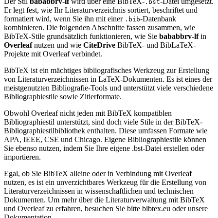
Der Stil
bababbrv-lf
wird über eine BibTeX-
-Datei umgesetzt.
.bst
Er legt fest, wie Ihr Literaturverzeichnis sortiert, beschriftet und
formatiert wird, wenn Sie ihn mit einer
-Datenbank
.bib
kombinieren. Die folgenden Abschnitte fassen zusammen, wie
BibTeX-Stile grundsätzlich funktionieren, wie Sie
bababbrv-lf
in
Overleaf
nutzen und wie
CiteDrive
BibTeX- und BibLaTeX-
Projekte mit Overleaf verbindet.
BibTeX ist ein mächtiges bibliografisches Werkzeug zur Erstellung
von Literaturverzeichnissen in LaTeX-Dokumenten. Es ist eines der
meistgenutzten Bibliografie-Tools und unterstützt viele verschiedene
Bibliographiestile sowie Zitierformate.
Obwohl Overleaf nicht jeden mit BibTeX kompatiblen
Bibliographiestil unterstützt, sind doch viele Stile in der BibTeX-
Bibliographiestilbibliothek enthalten. Diese umfassen Formate wie
APA, IEEE, CSE und Chicago. Eigene Bibliographiestile können
Sie ebenso nutzen, indem Sie Ihre eigene .bst-Datei erstellen oder
importieren.
Egal, ob Sie BibTeX alleine oder in Verbindung mit Overleaf
nutzen, es ist ein unverzichtbares Werkzeug für die Erstellung von
Literaturverzeichnissen in wissenschaftlichen und technischen
Dokumenten. Um mehr über die Literaturverwaltung mit BibTeX
und Overleaf zu erfahren, besuchen Sie bitte bibtex.eu oder unsere
Dokumentation.