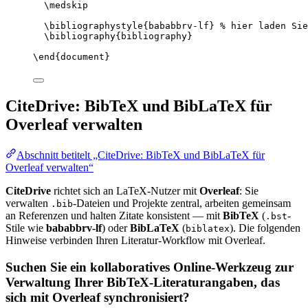
\medskip
\bibliographystyle
{bababbrv-lf} 
% hier laden Sie
\bibliography
{bibliography}
\end
{
document
}
CiteDrive: BibTeX und BibLaTeX für
Overleaf verwalten
Abschnitt betitelt „CiteDrive: BibTeX und BibLaTeX für
Overleaf verwalten“
CiteDrive
richtet sich an LaTeX-Nutzer mit
Overleaf
: Sie
verwalten
-Dateien und Projekte zentral, arbeiten gemeinsam
.bib
an Referenzen und halten Zitate konsistent — mit
BibTeX
(
-
.bst
Stile wie
bababbrv-lf
) oder
BibLaTeX
(
). Die folgenden
biblatex
Hinweise verbinden Ihren Literatur-Workflow mit Overleaf.
Suchen Sie ein kollaboratives Online-Werkzeug zur
Verwaltung Ihrer BibTeX-Literaturangaben, das
sich mit Overleaf synchronisiert?