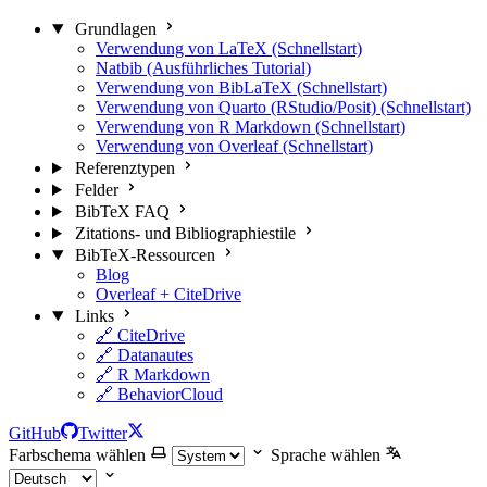
Grundlagen
Verwendung von LaTeX (Schnellstart)
Natbib (Ausführliches Tutorial)
Verwendung von BibLaTeX (Schnellstart)
Verwendung von Quarto (RStudio/Posit) (Schnellstart)
Verwendung von R Markdown (Schnellstart)
Verwendung von Overleaf (Schnellstart)
Referenztypen
Felder
BibTeX FAQ
Zitations- und Bibliographiestile
BibTeX-Ressourcen
Blog
Overleaf + CiteDrive
Links
🔗 CiteDrive
🔗 Datanautes
🔗 R Markdown
🔗 BehaviorCloud
GitHub
Twitter
Farbschema wählen
Sprache wählen