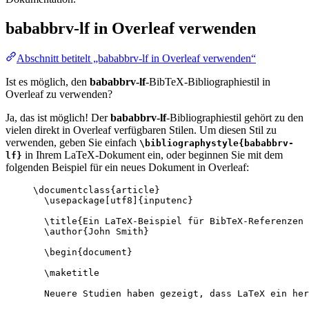
bababbrv-lf
in Overleaf verwenden
Abschnitt betitelt „bababbrv-lf in Overleaf verwenden“
Ist es möglich, den
bababbrv-lf
-BibTeX-Bibliographiestil in
Overleaf zu verwenden?
Ja, das ist möglich! Der
bababbrv-lf
-Bibliographiestil gehört zu den
vielen direkt in Overleaf verfügbaren Stilen. Um diesen Stil zu
verwenden, geben Sie einfach
\bibliographystyle{bababbrv-
in Ihrem LaTeX-Dokument ein, oder beginnen Sie mit dem
lf}
folgenden Beispiel für ein neues Dokument in Overleaf:
\documentclass
{
article
}
\usepackage
[
utf8
]{
inputenc
}
\title
{Ein LaTeX-Beispiel für BibTeX-Referenzen 
\author
{John Smith}
\begin
{
document
}
\maketitle
Neuere Studien haben gezeigt, dass LaTeX ein her