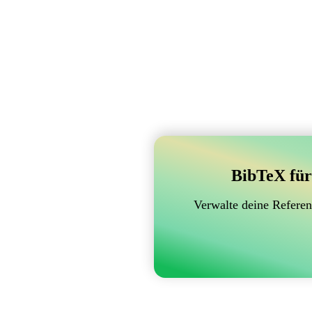
BibTeX für
Verwalte deine Referen