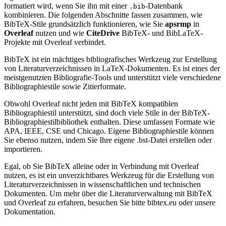
formatiert wird, wenn Sie ihn mit einer
-Datenbank
.bib
kombinieren. Die folgenden Abschnitte fassen zusammen, wie
BibTeX-Stile grundsätzlich funktionieren, wie Sie
apsrmp
in
Overleaf
nutzen und wie
CiteDrive
BibTeX- und BibLaTeX-
Projekte mit Overleaf verbindet.
BibTeX ist ein mächtiges bibliografisches Werkzeug zur Erstellung
von Literaturverzeichnissen in LaTeX-Dokumenten. Es ist eines der
meistgenutzten Bibliografie-Tools und unterstützt viele verschiedene
Bibliographiestile sowie Zitierformate.
Obwohl Overleaf nicht jeden mit BibTeX kompatiblen
Bibliographiestil unterstützt, sind doch viele Stile in der BibTeX-
Bibliographiestilbibliothek enthalten. Diese umfassen Formate wie
APA, IEEE, CSE und Chicago. Eigene Bibliographiestile können
Sie ebenso nutzen, indem Sie Ihre eigene .bst-Datei erstellen oder
importieren.
Egal, ob Sie BibTeX alleine oder in Verbindung mit Overleaf
nutzen, es ist ein unverzichtbares Werkzeug für die Erstellung von
Literaturverzeichnissen in wissenschaftlichen und technischen
Dokumenten. Um mehr über die Literaturverwaltung mit BibTeX
und Overleaf zu erfahren, besuchen Sie bitte bibtex.eu oder unsere
Dokumentation.