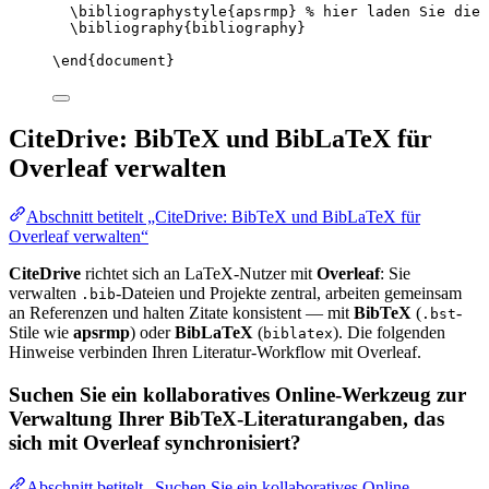
\bibliographystyle
{apsrmp} 
% hier laden Sie die 
\bibliography
{bibliography}
\end
{
document
}
CiteDrive: BibTeX und BibLaTeX für
Overleaf verwalten
Abschnitt betitelt „CiteDrive: BibTeX und BibLaTeX für
Overleaf verwalten“
CiteDrive
richtet sich an LaTeX-Nutzer mit
Overleaf
: Sie
verwalten
-Dateien und Projekte zentral, arbeiten gemeinsam
.bib
an Referenzen und halten Zitate konsistent — mit
BibTeX
(
-
.bst
Stile wie
apsrmp
) oder
BibLaTeX
(
). Die folgenden
biblatex
Hinweise verbinden Ihren Literatur-Workflow mit Overleaf.
Suchen Sie ein kollaboratives Online-Werkzeug zur
Verwaltung Ihrer BibTeX-Literaturangaben, das
sich mit Overleaf synchronisiert?
Abschnitt betitelt „Suchen Sie ein kollaboratives Online-