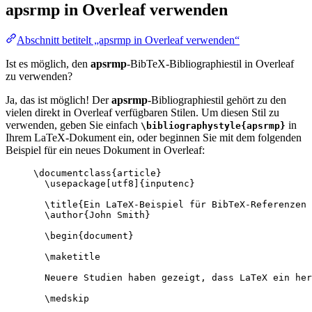
apsrmp
in Overleaf verwenden
Abschnitt betitelt „apsrmp in Overleaf verwenden“
Ist es möglich, den
apsrmp
-BibTeX-Bibliographiestil in Overleaf
zu verwenden?
Ja, das ist möglich! Der
apsrmp
-Bibliographiestil gehört zu den
vielen direkt in Overleaf verfügbaren Stilen. Um diesen Stil zu
verwenden, geben Sie einfach
in
\bibliographystyle{apsrmp}
Ihrem LaTeX-Dokument ein, oder beginnen Sie mit dem folgenden
Beispiel für ein neues Dokument in Overleaf:
\documentclass
{
article
}
\usepackage
[
utf8
]{
inputenc
}
\title
{Ein LaTeX-Beispiel für BibTeX-Referenzen 
\author
{John Smith}
\begin
{
document
}
\maketitle
Neuere Studien haben gezeigt, dass LaTeX ein her
\medskip