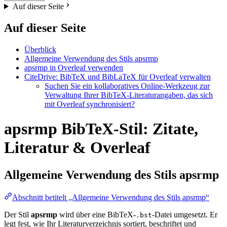
Auf dieser Seite
Auf dieser Seite
Überblick
Allgemeine Verwendung des Stils apsrmp
apsrmp in Overleaf verwenden
CiteDrive: BibTeX und BibLaTeX für Overleaf verwalten
Suchen Sie ein kollaboratives Online-Werkzeug zur
Verwaltung Ihrer BibTeX-Literaturangaben, das sich
mit Overleaf synchronisiert?
apsrmp BibTeX-Stil: Zitate,
Literatur & Overleaf
Allgemeine Verwendung des Stils
apsrmp
Abschnitt betitelt „Allgemeine Verwendung des Stils apsrmp“
Der Stil
apsrmp
wird über eine BibTeX-
-Datei umgesetzt. Er
.bst
legt fest, wie Ihr Literaturverzeichnis sortiert, beschriftet und