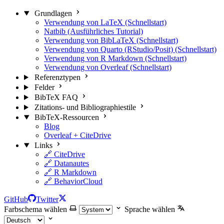
Grundlagen
Verwendung von LaTeX (Schnellstart)
Natbib (Ausführliches Tutorial)
Verwendung von BibLaTeX (Schnellstart)
Verwendung von Quarto (RStudio/Posit) (Schnellstart)
Verwendung von R Markdown (Schnellstart)
Verwendung von Overleaf (Schnellstart)
Referenztypen
Felder
BibTeX FAQ
Zitations- und Bibliographiestile
BibTeX-Ressourcen
Blog
Overleaf + CiteDrive
Links
🔗 CiteDrive
🔗 Datanautes
🔗 R Markdown
🔗 BehaviorCloud
GitHub
Twitter
Farbschema wählen
Sprache wählen