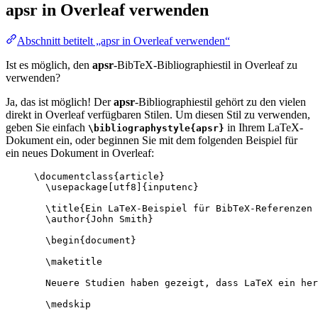
apsr
in Overleaf verwenden
Abschnitt betitelt „apsr in Overleaf verwenden“
Ist es möglich, den
apsr
-BibTeX-Bibliographiestil in Overleaf zu
verwenden?
Ja, das ist möglich! Der
apsr
-Bibliographiestil gehört zu den vielen
direkt in Overleaf verfügbaren Stilen. Um diesen Stil zu verwenden,
geben Sie einfach
in Ihrem LaTeX-
\bibliographystyle{apsr}
Dokument ein, oder beginnen Sie mit dem folgenden Beispiel für
ein neues Dokument in Overleaf:
\documentclass
{
article
}
\usepackage
[
utf8
]{
inputenc
}
\title
{Ein LaTeX-Beispiel für BibTeX-Referenzen 
\author
{John Smith}
\begin
{
document
}
\maketitle
Neuere Studien haben gezeigt, dass LaTeX ein her
\medskip