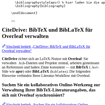
\bibliographystyle
{apsr} 
% hier laden Sie die ap
\bibliography
{bibliography}
\end
{
document
}
CiteDrive: BibTeX und BibLaTeX für
Overleaf verwalten
Abschnitt betitelt „CiteDrive: BibTeX und BibLaTeX für
Overleaf verwalten“
CiteDrive
richtet sich an LaTeX-Nutzer mit
Overleaf
: Sie
verwalten
-Dateien und Projekte zentral, arbeiten gemeinsam
.bib
an Referenzen und halten Zitate konsistent — mit
BibTeX
(
-
.bst
Stile wie
apsr
) oder
BibLaTeX
(
). Die folgenden
biblatex
Hinweise verbinden Ihren Literatur-Workflow mit Overleaf.
Suchen Sie ein kollaboratives Online-Werkzeug zur
Verwaltung Ihrer BibTeX-Literaturangaben, das
sich mit Overleaf synchronisiert?
Abschnitt betitelt „Suchen Sie ein kollaboratives Online-