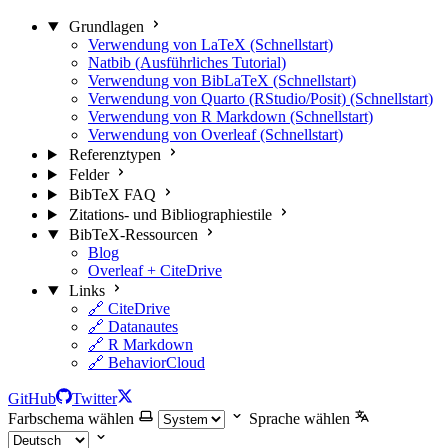
Grundlagen
Verwendung von LaTeX (Schnellstart)
Natbib (Ausführliches Tutorial)
Verwendung von BibLaTeX (Schnellstart)
Verwendung von Quarto (RStudio/Posit) (Schnellstart)
Verwendung von R Markdown (Schnellstart)
Verwendung von Overleaf (Schnellstart)
Referenztypen
Felder
BibTeX FAQ
Zitations- und Bibliographiestile
BibTeX-Ressourcen
Blog
Overleaf + CiteDrive
Links
🔗 CiteDrive
🔗 Datanautes
🔗 R Markdown
🔗 BehaviorCloud
GitHub
Twitter
Farbschema wählen
Sprache wählen