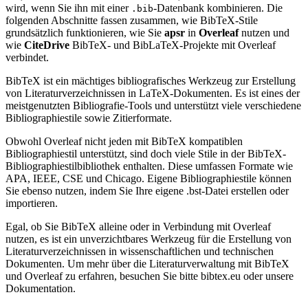
wird, wenn Sie ihn mit einer
-Datenbank kombinieren. Die
.bib
folgenden Abschnitte fassen zusammen, wie BibTeX-Stile
grundsätzlich funktionieren, wie Sie
apsr
in
Overleaf
nutzen und
wie
CiteDrive
BibTeX- und BibLaTeX-Projekte mit Overleaf
verbindet.
BibTeX ist ein mächtiges bibliografisches Werkzeug zur Erstellung
von Literaturverzeichnissen in LaTeX-Dokumenten. Es ist eines der
meistgenutzten Bibliografie-Tools und unterstützt viele verschiedene
Bibliographiestile sowie Zitierformate.
Obwohl Overleaf nicht jeden mit BibTeX kompatiblen
Bibliographiestil unterstützt, sind doch viele Stile in der BibTeX-
Bibliographiestilbibliothek enthalten. Diese umfassen Formate wie
APA, IEEE, CSE und Chicago. Eigene Bibliographiestile können
Sie ebenso nutzen, indem Sie Ihre eigene .bst-Datei erstellen oder
importieren.
Egal, ob Sie BibTeX alleine oder in Verbindung mit Overleaf
nutzen, es ist ein unverzichtbares Werkzeug für die Erstellung von
Literaturverzeichnissen in wissenschaftlichen und technischen
Dokumenten. Um mehr über die Literaturverwaltung mit BibTeX
und Overleaf zu erfahren, besuchen Sie bitte bibtex.eu oder unsere
Dokumentation.