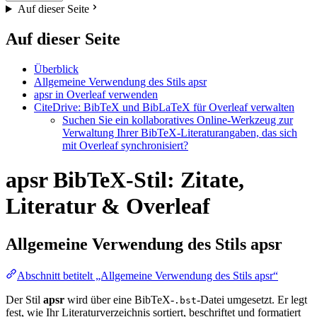
Auf dieser Seite
Auf dieser Seite
Überblick
Allgemeine Verwendung des Stils apsr
apsr in Overleaf verwenden
CiteDrive: BibTeX und BibLaTeX für Overleaf verwalten
Suchen Sie ein kollaboratives Online-Werkzeug zur
Verwaltung Ihrer BibTeX-Literaturangaben, das sich
mit Overleaf synchronisiert?
apsr BibTeX-Stil: Zitate,
Literatur & Overleaf
Allgemeine Verwendung des Stils
apsr
Abschnitt betitelt „Allgemeine Verwendung des Stils apsr“
Der Stil
apsr
wird über eine BibTeX-
-Datei umgesetzt. Er legt
.bst
fest, wie Ihr Literaturverzeichnis sortiert, beschriftet und formatiert