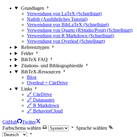
Grundlagen
Verwendung von LaTeX (Schnellstart)
Natbib (Ausführliches Tutorial)
Verwendung von BibLaTeX (Schnellstart)
Verwendung von Quarto (RStudio/Posit) (Schnellstart)
Verwendung von R Markdown (Schnellstart)
Verwendung von Overleaf (Schnellstart)
Referenztypen
Felder
BibTeX FAQ
Zitations- und Bibliographiestile
BibTeX-Ressourcen
Blog
Overleaf + CiteDrive
Links
🔗 CiteDrive
🔗 Datanautes
🔗 R Markdown
🔗 BehaviorCloud
GitHub
Twitter
Farbschema wählen
Sprache wählen