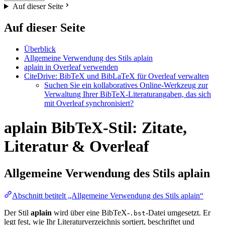
Auf dieser Seite
Auf dieser Seite
Überblick
Allgemeine Verwendung des Stils aplain
aplain in Overleaf verwenden
CiteDrive: BibTeX und BibLaTeX für Overleaf verwalten
Suchen Sie ein kollaboratives Online-Werkzeug zur
Verwaltung Ihrer BibTeX-Literaturangaben, das sich
mit Overleaf synchronisiert?
aplain BibTeX-Stil: Zitate,
Literatur & Overleaf
Allgemeine Verwendung des Stils
aplain
Abschnitt betitelt „Allgemeine Verwendung des Stils aplain“
Der Stil
aplain
wird über eine BibTeX-
-Datei umgesetzt. Er
.bst
legt fest, wie Ihr Literaturverzeichnis sortiert, beschriftet und