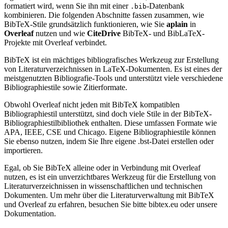
formatiert wird, wenn Sie ihn mit einer
-Datenbank
.bib
kombinieren. Die folgenden Abschnitte fassen zusammen, wie
BibTeX-Stile grundsätzlich funktionieren, wie Sie
aplain
in
Overleaf
nutzen und wie
CiteDrive
BibTeX- und BibLaTeX-
Projekte mit Overleaf verbindet.
BibTeX ist ein mächtiges bibliografisches Werkzeug zur Erstellung
von Literaturverzeichnissen in LaTeX-Dokumenten. Es ist eines der
meistgenutzten Bibliografie-Tools und unterstützt viele verschiedene
Bibliographiestile sowie Zitierformate.
Obwohl Overleaf nicht jeden mit BibTeX kompatiblen
Bibliographiestil unterstützt, sind doch viele Stile in der BibTeX-
Bibliographiestilbibliothek enthalten. Diese umfassen Formate wie
APA, IEEE, CSE und Chicago. Eigene Bibliographiestile können
Sie ebenso nutzen, indem Sie Ihre eigene .bst-Datei erstellen oder
importieren.
Egal, ob Sie BibTeX alleine oder in Verbindung mit Overleaf
nutzen, es ist ein unverzichtbares Werkzeug für die Erstellung von
Literaturverzeichnissen in wissenschaftlichen und technischen
Dokumenten. Um mehr über die Literaturverwaltung mit BibTeX
und Overleaf zu erfahren, besuchen Sie bitte bibtex.eu oder unsere
Dokumentation.