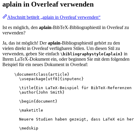
aplain
in Overleaf verwenden
Abschnitt betitelt „aplain in Overleaf verwenden“
Ist es möglich, den
aplain
-BibTeX-Bibliographiestil in Overleaf zu
verwenden?
Ja, das ist möglich! Der
aplain
-Bibliographiestil gehört zu den
vielen direkt in Overleaf verfügbaren Stilen. Um diesen Stil zu
verwenden, geben Sie einfach
in
\bibliographystyle{aplain}
Ihrem LaTeX-Dokument ein, oder beginnen Sie mit dem folgenden
Beispiel für ein neues Dokument in Overleaf:
\documentclass
{
article
}
\usepackage
[
utf8
]{
inputenc
}
\title
{Ein LaTeX-Beispiel für BibTeX-Referenzen 
\author
{John Smith}
\begin
{
document
}
\maketitle
Neuere Studien haben gezeigt, dass LaTeX ein her
\medskip