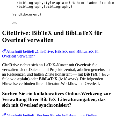
\bibliographystyle
{aplain} 
% hier laden Sie die 
\bibliography
{bibliography}
\end
{
document
}
CiteDrive: BibTeX und BibLaTeX für
Overleaf verwalten
Abschnitt betitelt „CiteDrive: BibTeX und BibLaTeX für
Overleaf verwalten“
CiteDrive
richtet sich an LaTeX-Nutzer mit
Overleaf
: Sie
verwalten
-Dateien und Projekte zentral, arbeiten gemeinsam
.bib
an Referenzen und halten Zitate konsistent — mit
BibTeX
(
-
.bst
Stile wie
aplain
) oder
BibLaTeX
(
). Die folgenden
biblatex
Hinweise verbinden Ihren Literatur-Workflow mit Overleaf.
Suchen Sie ein kollaboratives Online-Werkzeug zur
Verwaltung Ihrer BibTeX-Literaturangaben, das
sich mit Overleaf synchronisiert?
Abschnitt betitelt „Suchen Sie ein kollaboratives Online-