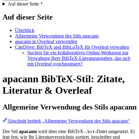
Auf dieser Seite
Auf dieser Seite
Überblick
Allgemeine Verwendung des Stils apacann
apacann in Overleaf verwenden
CiteDrive: BibTeX und BibLaTeX für Overleaf verwalten
Suchen Sie ein kollaboratives Online-Werkzeug zur
Verwaltung Ihrer BibTeX-Literaturangaben, das sich
mit Overleaf synchronisiert?
apacann BibTeX-Stil: Zitate,
Literatur & Overleaf
Allgemeine Verwendung des Stils
apacann
Abschnitt betitelt „Allgemeine Verwendung des Stils apacann“
Der Stil
apacann
wird über eine BibTeX-
-Datei umgesetzt. Er
.bst
legt fest, wie Ihr Literaturverzeichnis sortiert, beschriftet und