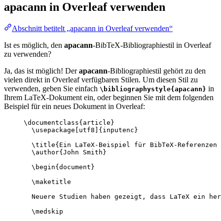
apacann
in Overleaf verwenden
Abschnitt betitelt „apacann in Overleaf verwenden“
Ist es möglich, den
apacann
-BibTeX-Bibliographiestil in Overleaf
zu verwenden?
Ja, das ist möglich! Der
apacann
-Bibliographiestil gehört zu den
vielen direkt in Overleaf verfügbaren Stilen. Um diesen Stil zu
verwenden, geben Sie einfach
in
\bibliographystyle{apacann}
Ihrem LaTeX-Dokument ein, oder beginnen Sie mit dem folgenden
Beispiel für ein neues Dokument in Overleaf:
\documentclass
{
article
}
\usepackage
[
utf8
]{
inputenc
}
\title
{Ein LaTeX-Beispiel für BibTeX-Referenzen 
\author
{John Smith}
\begin
{
document
}
\maketitle
Neuere Studien haben gezeigt, dass LaTeX ein her
\medskip