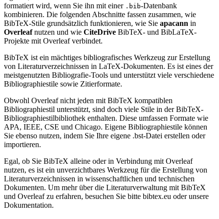
formatiert wird, wenn Sie ihn mit einer
-Datenbank
.bib
kombinieren. Die folgenden Abschnitte fassen zusammen, wie
BibTeX-Stile grundsätzlich funktionieren, wie Sie
apacann
in
Overleaf
nutzen und wie
CiteDrive
BibTeX- und BibLaTeX-
Projekte mit Overleaf verbindet.
BibTeX ist ein mächtiges bibliografisches Werkzeug zur Erstellung
von Literaturverzeichnissen in LaTeX-Dokumenten. Es ist eines der
meistgenutzten Bibliografie-Tools und unterstützt viele verschiedene
Bibliographiestile sowie Zitierformate.
Obwohl Overleaf nicht jeden mit BibTeX kompatiblen
Bibliographiestil unterstützt, sind doch viele Stile in der BibTeX-
Bibliographiestilbibliothek enthalten. Diese umfassen Formate wie
APA, IEEE, CSE und Chicago. Eigene Bibliographiestile können
Sie ebenso nutzen, indem Sie Ihre eigene .bst-Datei erstellen oder
importieren.
Egal, ob Sie BibTeX alleine oder in Verbindung mit Overleaf
nutzen, es ist ein unverzichtbares Werkzeug für die Erstellung von
Literaturverzeichnissen in wissenschaftlichen und technischen
Dokumenten. Um mehr über die Literaturverwaltung mit BibTeX
und Overleaf zu erfahren, besuchen Sie bitte bibtex.eu oder unsere
Dokumentation.