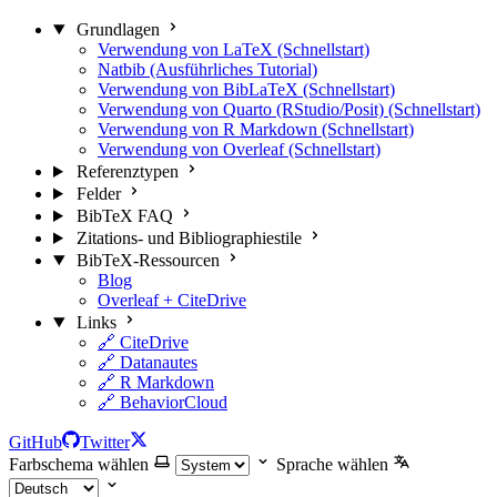
Grundlagen
Verwendung von LaTeX (Schnellstart)
Natbib (Ausführliches Tutorial)
Verwendung von BibLaTeX (Schnellstart)
Verwendung von Quarto (RStudio/Posit) (Schnellstart)
Verwendung von R Markdown (Schnellstart)
Verwendung von Overleaf (Schnellstart)
Referenztypen
Felder
BibTeX FAQ
Zitations- und Bibliographiestile
BibTeX-Ressourcen
Blog
Overleaf + CiteDrive
Links
🔗 CiteDrive
🔗 Datanautes
🔗 R Markdown
🔗 BehaviorCloud
GitHub
Twitter
Farbschema wählen
Sprache wählen