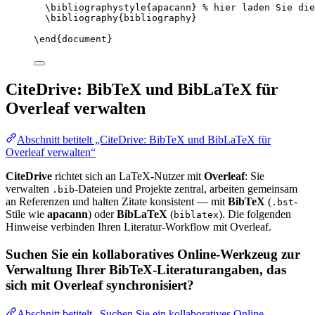
\bibliographystyle
{apacann} 
% hier laden Sie die
\bibliography
{bibliography}
\end
{
document
}
CiteDrive: BibTeX und BibLaTeX für
Overleaf verwalten
Abschnitt betitelt „CiteDrive: BibTeX und BibLaTeX für
Overleaf verwalten“
CiteDrive
richtet sich an LaTeX-Nutzer mit
Overleaf
: Sie
verwalten
-Dateien und Projekte zentral, arbeiten gemeinsam
.bib
an Referenzen und halten Zitate konsistent — mit
BibTeX
(
-
.bst
Stile wie
apacann
) oder
BibLaTeX
(
). Die folgenden
biblatex
Hinweise verbinden Ihren Literatur-Workflow mit Overleaf.
Suchen Sie ein kollaboratives Online-Werkzeug zur
Verwaltung Ihrer BibTeX-Literaturangaben, das
sich mit Overleaf synchronisiert?
Abschnitt betitelt „Suchen Sie ein kollaboratives Online-