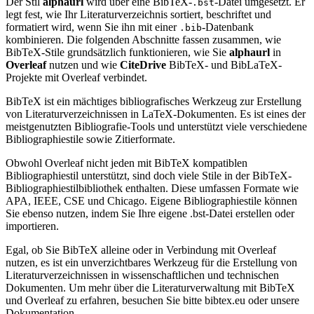
Der Stil
alphaurl
wird über eine BibTeX-
-Datei umgesetzt. Er
.bst
legt fest, wie Ihr Literaturverzeichnis sortiert, beschriftet und
formatiert wird, wenn Sie ihn mit einer
-Datenbank
.bib
kombinieren. Die folgenden Abschnitte fassen zusammen, wie
BibTeX-Stile grundsätzlich funktionieren, wie Sie
alphaurl
in
Overleaf
nutzen und wie
CiteDrive
BibTeX- und BibLaTeX-
Projekte mit Overleaf verbindet.
BibTeX ist ein mächtiges bibliografisches Werkzeug zur Erstellung
von Literaturverzeichnissen in LaTeX-Dokumenten. Es ist eines der
meistgenutzten Bibliografie-Tools und unterstützt viele verschiedene
Bibliographiestile sowie Zitierformate.
Obwohl Overleaf nicht jeden mit BibTeX kompatiblen
Bibliographiestil unterstützt, sind doch viele Stile in der BibTeX-
Bibliographiestilbibliothek enthalten. Diese umfassen Formate wie
APA, IEEE, CSE und Chicago. Eigene Bibliographiestile können
Sie ebenso nutzen, indem Sie Ihre eigene .bst-Datei erstellen oder
importieren.
Egal, ob Sie BibTeX alleine oder in Verbindung mit Overleaf
nutzen, es ist ein unverzichtbares Werkzeug für die Erstellung von
Literaturverzeichnissen in wissenschaftlichen und technischen
Dokumenten. Um mehr über die Literaturverwaltung mit BibTeX
und Overleaf zu erfahren, besuchen Sie bitte bibtex.eu oder unsere
Dokumentation.