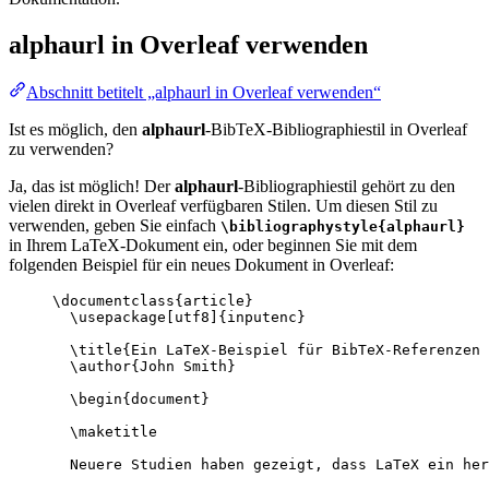
alphaurl
in Overleaf verwenden
Abschnitt betitelt „alphaurl in Overleaf verwenden“
Ist es möglich, den
alphaurl
-BibTeX-Bibliographiestil in Overleaf
zu verwenden?
Ja, das ist möglich! Der
alphaurl
-Bibliographiestil gehört zu den
vielen direkt in Overleaf verfügbaren Stilen. Um diesen Stil zu
verwenden, geben Sie einfach
\bibliographystyle{alphaurl}
in Ihrem LaTeX-Dokument ein, oder beginnen Sie mit dem
folgenden Beispiel für ein neues Dokument in Overleaf:
\documentclass
{
article
}
\usepackage
[
utf8
]{
inputenc
}
\title
{Ein LaTeX-Beispiel für BibTeX-Referenzen 
\author
{John Smith}
\begin
{
document
}
\maketitle
Neuere Studien haben gezeigt, dass LaTeX ein her