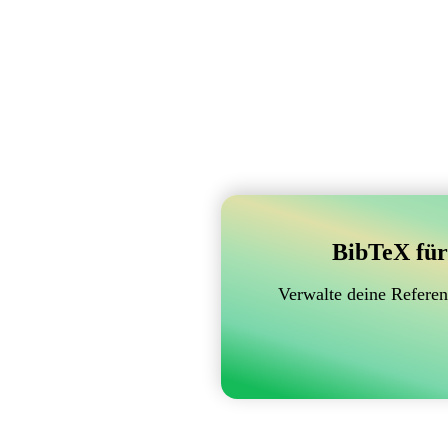
BibTeX für
Verwalte deine Referen