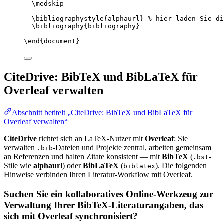
\medskip
\bibliographystyle
{alphaurl} 
% hier laden Sie di
\bibliography
{bibliography}
\end
{
document
}
CiteDrive: BibTeX und BibLaTeX für
Overleaf verwalten
Abschnitt betitelt „CiteDrive: BibTeX und BibLaTeX für
Overleaf verwalten“
CiteDrive
richtet sich an LaTeX-Nutzer mit
Overleaf
: Sie
verwalten
-Dateien und Projekte zentral, arbeiten gemeinsam
.bib
an Referenzen und halten Zitate konsistent — mit
BibTeX
(
-
.bst
Stile wie
alphaurl
) oder
BibLaTeX
(
). Die folgenden
biblatex
Hinweise verbinden Ihren Literatur-Workflow mit Overleaf.
Suchen Sie ein kollaboratives Online-Werkzeug zur
Verwaltung Ihrer BibTeX-Literaturangaben, das
sich mit Overleaf synchronisiert?