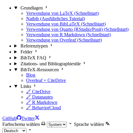
Grundlagen
Verwendung von LaTeX (Schnellstart)
Natbib (Ausführliches Tutorial)
Verwendung von BibLaTeX (Schnellstart)
Verwendung von Quarto (RStudio/Posit) (Schnellstart)
Verwendung von R Markdown (Schnellstart)
Verwendung von Overleaf (Schnellstart)
Referenztypen
Felder
BibTeX FAQ
Zitations- und Bibliographiestile
BibTeX-Ressourcen
Blog
Overleaf + CiteDrive
Links
🔗 CiteDrive
🔗 Datanautes
🔗 R Markdown
🔗 BehaviorCloud
GitHub
Twitter
Farbschema wählen
Sprache wählen