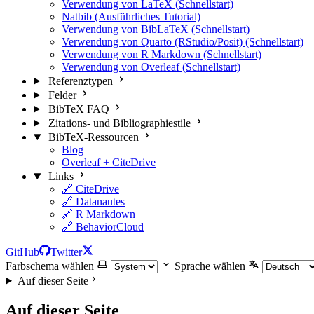
Verwendung von LaTeX (Schnellstart)
Natbib (Ausführliches Tutorial)
Verwendung von BibLaTeX (Schnellstart)
Verwendung von Quarto (RStudio/Posit) (Schnellstart)
Verwendung von R Markdown (Schnellstart)
Verwendung von Overleaf (Schnellstart)
Referenztypen
Felder
BibTeX FAQ
Zitations- und Bibliographiestile
BibTeX-Ressourcen
Blog
Overleaf + CiteDrive
Links
🔗 CiteDrive
🔗 Datanautes
🔗 R Markdown
🔗 BehaviorCloud
GitHub
Twitter
Farbschema wählen
Sprache wählen
Auf dieser Seite
Auf dieser Seite