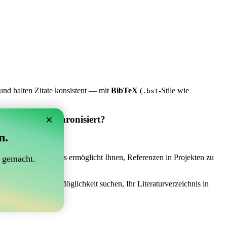
und halten Zitate konsistent — mit
BibTeX
(
-Stile wie
.bst
×
 Overleaf synchronisiert?
n.
synchronisiert?“
 das Richtige sein! Es ermöglicht Ihnen, Referenzen in Projekten zu
 gemacht.
ch einer einfachen Möglichkeit suchen, Ihr Literaturverzeichnis in