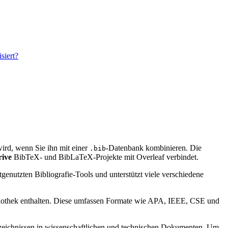
siert?
t wird, wenn Sie ihn mit einer
-Datenbank kombinieren. Die
.bib
rive
BibTeX- und BibLaTeX-Projekte mit Overleaf verbindet.
genutzten Bibliografie-Tools und unterstützt viele verschiedene
bibliothek enthalten. Diese umfassen Formate wie APA, IEEE, CSE und
verzeichnissen in wissenschaftlichen und technischen Dokumenten. Um