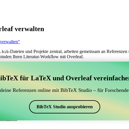
leaf verwalten
 verwalten“
-Dateien und Projekte zentral, arbeiten gemeinsam an Referenzen 
.bib
binden Ihren Literatur-Workflow mit Overleaf.
erwaltung Ihrer BibTeX-Literaturangaben, das sich mit
ibTeX für LaTeX und Overleaf vereinfache
 zur Verwaltung Ihrer BibTeX-Literaturangaben, das sich mit Overleaf 
 Literaturverzeichnis in Overleaf zu verwalten, könnte CiteDrive genau
 deine Referenzen online mit BibTeX Studio – für Forschende
eaf-Projekt aktuell zu halten.
schiedenen Stilen, einschließlich alphadin, erstellen. Wenn Sie also na
BibTeX Studio ausprobieren
mentation.