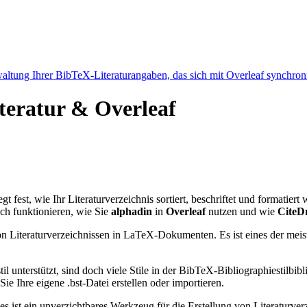
ltung Ihrer BibTeX-Literaturangaben, das sich mit Overleaf synchroni
iteratur & Overleaf
gt fest, wie Ihr Literaturverzeichnis sortiert, beschriftet und formatier
ch funktionieren, wie Sie
alphadin
in
Overleaf
nutzen und wie
CiteD
n Literaturverzeichnissen in LaTeX-Dokumenten. Es ist eines der meist
l unterstützt, sind doch viele Stile in der BibTeX-Bibliographiestil
e Ihre eigene .bst-Datei erstellen oder importieren.
 es ist ein unverzichtbares Werkzeug für die Erstellung von Literatur