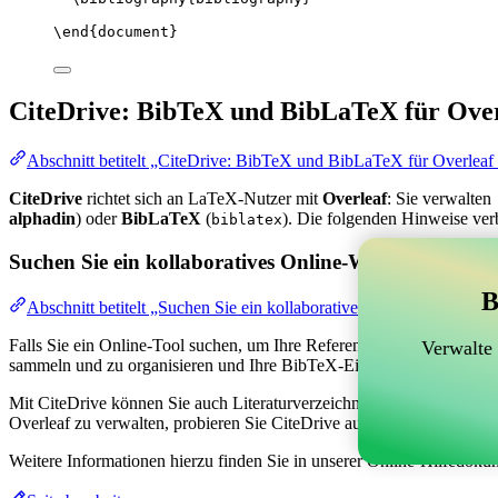
\end
{
document
}
CiteDrive: BibTeX und BibLaTeX für Over
Abschnitt betitelt „CiteDrive: BibTeX und BibLaTeX für Overleaf
CiteDrive
richtet sich an LaTeX-Nutzer mit
Overleaf
: Sie verwalten
alphadin
) oder
BibLaTeX
(
). Die folgenden Hinweise ver
biblatex
Suchen Sie ein kollaboratives Online-Werkzeug zur V
B
Abschnitt betitelt „Suchen Sie ein kollaboratives Online-Werkzeug
Falls Sie ein Online-Tool suchen, um Ihre Referenzen, Zitate und das
Verwalte
sammeln und zu organisieren und Ihre BibTeX-Einträge in Ihrem Overl
Mit CiteDrive können Sie auch Literaturverzeichnisse und Zitate in ver
Overleaf zu verwalten, probieren Sie CiteDrive aus!
Weitere Informationen hierzu finden Sie in unserer Online-Hilfedoku