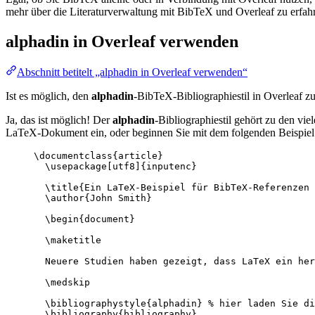
mehr über die Literaturverwaltung mit BibTeX und Overleaf zu erfahr
alphadin
in Overleaf verwenden
Abschnitt betitelt „alphadin in Overleaf verwenden“
Ist es möglich, den
alphadin
-BibTeX-Bibliographiestil in Overleaf 
Ja, das ist möglich! Der
alphadin
-Bibliographiestil gehört zu den vi
LaTeX-Dokument ein, oder beginnen Sie mit dem folgenden Beispiel 
\documentclass
{
article
}
\usepackage
[
utf8
]{
inputenc
}
\title
{Ein LaTeX-Beispiel für BibTeX-Referenzen 
\author
{John Smith}
\begin
{
document
}
\maketitle
Neuere Studien haben gezeigt, dass LaTeX ein her
\medskip
\bibliographystyle
{alphadin} 
% hier laden Sie di
\bibliography
{bibliography}