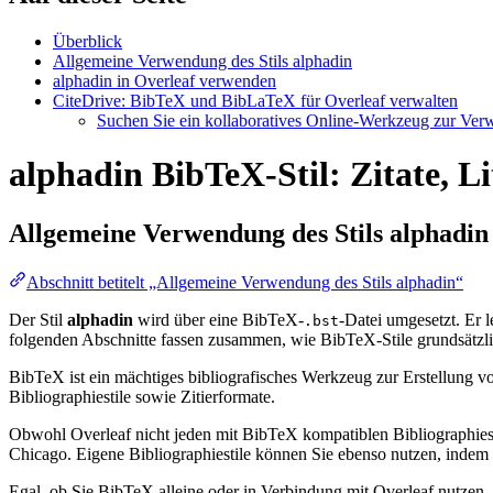
Überblick
Allgemeine Verwendung des Stils alphadin
alphadin in Overleaf verwenden
CiteDrive: BibTeX und BibLaTeX für Overleaf verwalten
Suchen Sie ein kollaboratives Online-Werkzeug zur Verwa
alphadin BibTeX-Stil: Zitate, L
Allgemeine Verwendung des Stils
alphadin
Abschnitt betitelt „Allgemeine Verwendung des Stils alphadin“
Der Stil
alphadin
wird über eine BibTeX-
-Datei umgesetzt. Er le
.bst
folgenden Abschnitte fassen zusammen, wie BibTeX-Stile grundsätzli
BibTeX ist ein mächtiges bibliografisches Werkzeug zur Erstellung vo
Bibliographiestile sowie Zitierformate.
Obwohl Overleaf nicht jeden mit BibTeX kompatiblen Bibliographiesti
Chicago. Eigene Bibliographiestile können Sie ebenso nutzen, indem Si
Egal, ob Sie BibTeX alleine oder in Verbindung mit Overleaf nutzen,