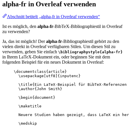
alpha-fr
in Overleaf verwenden
Abschnitt betitelt „alpha-fr in Overleaf verwenden“
Ist es möglich, den
alpha-fr
-BibTeX-Bibliographiestil in Overleaf
zu verwenden?
Ja, das ist möglich! Der
alpha-fr
-Bibliographiestil gehört zu den
vielen direkt in Overleaf verfügbaren Stilen. Um diesen Stil zu
verwenden, geben Sie einfach
\bibliographystyle{alpha-fr}
in Ihrem LaTeX-Dokument ein, oder beginnen Sie mit dem
folgenden Beispiel für ein neues Dokument in Overleaf:
\documentclass
{
article
}
\usepackage
[
utf8
]{
inputenc
}
\title
{Ein LaTeX-Beispiel für BibTeX-Referenzen 
\author
{John Smith}
\begin
{
document
}
\maketitle
Neuere Studien haben gezeigt, dass LaTeX ein her
\medskip