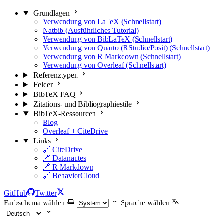
Grundlagen
Verwendung von LaTeX (Schnellstart)
Natbib (Ausführliches Tutorial)
Verwendung von BibLaTeX (Schnellstart)
Verwendung von Quarto (RStudio/Posit) (Schnellstart)
Verwendung von R Markdown (Schnellstart)
Verwendung von Overleaf (Schnellstart)
Referenztypen
Felder
BibTeX FAQ
Zitations- und Bibliographiestile
BibTeX-Ressourcen
Blog
Overleaf + CiteDrive
Links
🔗 CiteDrive
🔗 Datanautes
🔗 R Markdown
🔗 BehaviorCloud
GitHub
Twitter
Farbschema wählen
Sprache wählen