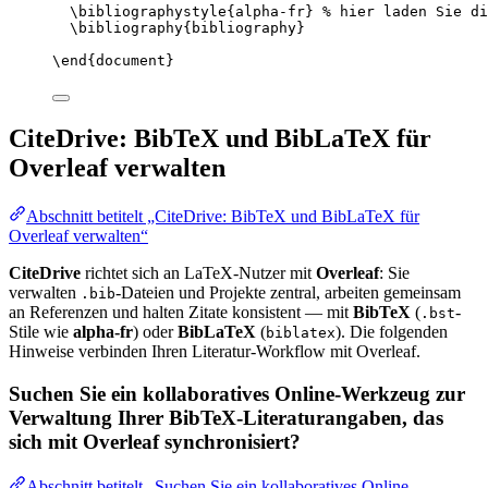
\bibliographystyle
{alpha-fr} 
% hier laden Sie di
\bibliography
{bibliography}
\end
{
document
}
CiteDrive: BibTeX und BibLaTeX für
Overleaf verwalten
Abschnitt betitelt „CiteDrive: BibTeX und BibLaTeX für
Overleaf verwalten“
CiteDrive
richtet sich an LaTeX-Nutzer mit
Overleaf
: Sie
verwalten
-Dateien und Projekte zentral, arbeiten gemeinsam
.bib
an Referenzen und halten Zitate konsistent — mit
BibTeX
(
-
.bst
Stile wie
alpha-fr
) oder
BibLaTeX
(
). Die folgenden
biblatex
Hinweise verbinden Ihren Literatur-Workflow mit Overleaf.
Suchen Sie ein kollaboratives Online-Werkzeug zur
Verwaltung Ihrer BibTeX-Literaturangaben, das
sich mit Overleaf synchronisiert?
Abschnitt betitelt „Suchen Sie ein kollaboratives Online-