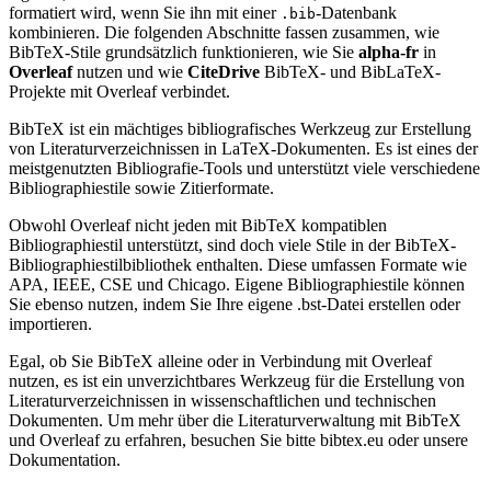
formatiert wird, wenn Sie ihn mit einer
-Datenbank
.bib
kombinieren. Die folgenden Abschnitte fassen zusammen, wie
BibTeX-Stile grundsätzlich funktionieren, wie Sie
alpha-fr
in
Overleaf
nutzen und wie
CiteDrive
BibTeX- und BibLaTeX-
Projekte mit Overleaf verbindet.
BibTeX ist ein mächtiges bibliografisches Werkzeug zur Erstellung
von Literaturverzeichnissen in LaTeX-Dokumenten. Es ist eines der
meistgenutzten Bibliografie-Tools und unterstützt viele verschiedene
Bibliographiestile sowie Zitierformate.
Obwohl Overleaf nicht jeden mit BibTeX kompatiblen
Bibliographiestil unterstützt, sind doch viele Stile in der BibTeX-
Bibliographiestilbibliothek enthalten. Diese umfassen Formate wie
APA, IEEE, CSE und Chicago. Eigene Bibliographiestile können
Sie ebenso nutzen, indem Sie Ihre eigene .bst-Datei erstellen oder
importieren.
Egal, ob Sie BibTeX alleine oder in Verbindung mit Overleaf
nutzen, es ist ein unverzichtbares Werkzeug für die Erstellung von
Literaturverzeichnissen in wissenschaftlichen und technischen
Dokumenten. Um mehr über die Literaturverwaltung mit BibTeX
und Overleaf zu erfahren, besuchen Sie bitte bibtex.eu oder unsere
Dokumentation.