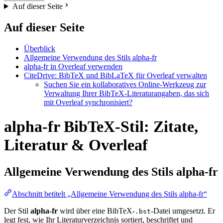
Auf dieser Seite
Auf dieser Seite
Überblick
Allgemeine Verwendung des Stils alpha-fr
alpha-fr in Overleaf verwenden
CiteDrive: BibTeX und BibLaTeX für Overleaf verwalten
Suchen Sie ein kollaboratives Online-Werkzeug zur
Verwaltung Ihrer BibTeX-Literaturangaben, das sich
mit Overleaf synchronisiert?
alpha-fr BibTeX-Stil: Zitate,
Literatur & Overleaf
Allgemeine Verwendung des Stils
alpha-fr
Abschnitt betitelt „Allgemeine Verwendung des Stils alpha-fr“
Der Stil
alpha-fr
wird über eine BibTeX-
-Datei umgesetzt. Er
.bst
legt fest, wie Ihr Literaturverzeichnis sortiert, beschriftet und