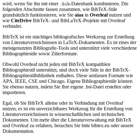
wird, wenn Sie ihn mit einer
-Datenbank kombinieren. Die
.bib
folgenden Abschnitte fassen zusammen, wie BibTeX-Stile
grundsätzlich funktionieren, wie Sie
aiaa
in
Overleaf
nutzen und
wie
CiteDrive
BibTeX- und BibLaTeX-Projekte mit Overleaf
verbindet.
BibTeX ist ein mächtiges bibliografisches Werkzeug zur Erstellung
von Literaturverzeichnissen in LaTeX-Dokumenten. Es ist eines der
meistgenutzten Bibliografie-Tools und unterstützt viele verschiedene
Bibliographiestile sowie Zitierformate.
Obwohl Overleaf nicht jeden mit BibTeX kompatiblen
Bibliographiestil unterstützt, sind doch viele Stile in der BibTeX-
Bibliographiestilbibliothek enthalten. Diese umfassen Formate wie
APA, IEEE, CSE und Chicago. Eigene Bibliographiestile können
Sie ebenso nutzen, indem Sie Ihre eigene .bst-Datei erstellen oder
importieren.
Egal, ob Sie BibTeX alleine oder in Verbindung mit Overleaf
nutzen, es ist ein unverzichtbares Werkzeug für die Erstellung von
Literaturverzeichnissen in wissenschaftlichen und technischen
Dokumenten. Um mehr über die Literaturverwaltung mit BibTeX
und Overleaf zu erfahren, besuchen Sie bitte bibtex.eu oder unsere
Dokumentation.