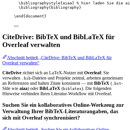
\bibliographystyle
{aiaa} 
% hier laden Sie die ai
\bibliography
{bibliography}
\end
{
document
}
CiteDrive: BibTeX und BibLaTeX für
Overleaf verwalten
Abschnitt betitelt „CiteDrive: BibTeX und BibLaTeX für
Overleaf verwalten“
CiteDrive
richtet sich an LaTeX-Nutzer mit
Overleaf
: Sie
verwalten
-Dateien und Projekte zentral, arbeiten gemeinsam
.bib
an Referenzen und halten Zitate konsistent — mit
BibTeX
(
-
.bst
Stile wie
aiaa
) oder
BibLaTeX
(
). Die folgenden
biblatex
Hinweise verbinden Ihren Literatur-Workflow mit Overleaf.
Suchen Sie ein kollaboratives Online-Werkzeug zur
Verwaltung Ihrer BibTeX-Literaturangaben, das
sich mit Overleaf synchronisiert?
Abschnitt betitelt „Suchen Sie ein kollaboratives Online-