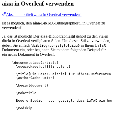
aiaa
in Overleaf verwenden
Abschnitt betitelt „aiaa in Overleaf verwenden“
Ist es möglich, den
aiaa
-BibTeX-Bibliographiestil in Overleaf zu
verwenden?
Ja, das ist möglich! Der
aiaa
-Bibliographiestil gehört zu den vielen
direkt in Overleaf verfügbaren Stilen. Um diesen Stil zu verwenden,
geben Sie einfach
in Ihrem LaTeX-
\bibliographystyle{aiaa}
Dokument ein, oder beginnen Sie mit dem folgenden Beispiel für
ein neues Dokument in Overleaf:
\documentclass
{
article
}
\usepackage
[
utf8
]{
inputenc
}
\title
{Ein LaTeX-Beispiel für BibTeX-Referenzen 
\author
{John Smith}
\begin
{
document
}
\maketitle
Neuere Studien haben gezeigt, dass LaTeX ein her
\medskip