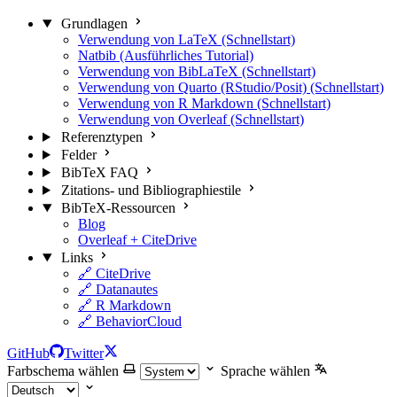
Grundlagen
Verwendung von LaTeX (Schnellstart)
Natbib (Ausführliches Tutorial)
Verwendung von BibLaTeX (Schnellstart)
Verwendung von Quarto (RStudio/Posit) (Schnellstart)
Verwendung von R Markdown (Schnellstart)
Verwendung von Overleaf (Schnellstart)
Referenztypen
Felder
BibTeX FAQ
Zitations- und Bibliographiestile
BibTeX-Ressourcen
Blog
Overleaf + CiteDrive
Links
🔗 CiteDrive
🔗 Datanautes
🔗 R Markdown
🔗 BehaviorCloud
GitHub
Twitter
Farbschema wählen
Sprache wählen