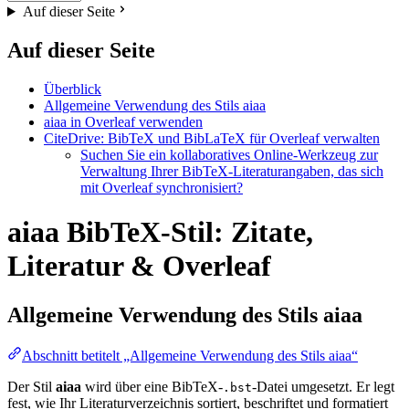
Auf dieser Seite
Auf dieser Seite
Überblick
Allgemeine Verwendung des Stils aiaa
aiaa in Overleaf verwenden
CiteDrive: BibTeX und BibLaTeX für Overleaf verwalten
Suchen Sie ein kollaboratives Online-Werkzeug zur
Verwaltung Ihrer BibTeX-Literaturangaben, das sich
mit Overleaf synchronisiert?
aiaa BibTeX-Stil: Zitate,
Literatur & Overleaf
Allgemeine Verwendung des Stils
aiaa
Abschnitt betitelt „Allgemeine Verwendung des Stils aiaa“
Der Stil
aiaa
wird über eine BibTeX-
-Datei umgesetzt. Er legt
.bst
fest, wie Ihr Literaturverzeichnis sortiert, beschriftet und formatiert