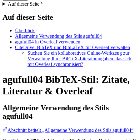
Auf dieser Seite
Auf dieser Seite
Überblick
Allgemeine Verwendung des Stils agufull04
agufull04 in Overleaf verwenden
CiteDrive: BibTeX und BibLaTeX für Overleaf verwalten
Suchen Sie ein kollaboratives Online-Werkzeug zur
Verwaltung Ihrer BibTeX-Literaturangaben, das sich
mit Overleaf synchronisiert?
agufull04 BibTeX-Stil: Zitate,
Literatur & Overleaf
Allgemeine Verwendung des Stils
agufull04
Abschnitt betitelt „Allgemeine Verwendung des Stils agufull04“