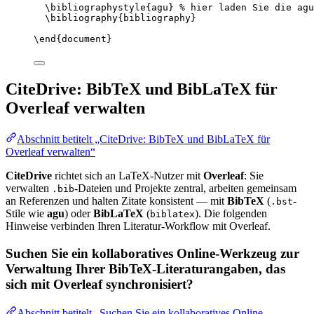
\bibliographystyle
{agu} 
% hier laden Sie die agu
\bibliography
{bibliography}
\end
{
document
}
CiteDrive: BibTeX und BibLaTeX für
Overleaf verwalten
Abschnitt betitelt „CiteDrive: BibTeX und BibLaTeX für
Overleaf verwalten“
CiteDrive
richtet sich an LaTeX-Nutzer mit
Overleaf
: Sie
verwalten
-Dateien und Projekte zentral, arbeiten gemeinsam
.bib
an Referenzen und halten Zitate konsistent — mit
BibTeX
(
-
.bst
Stile wie
agu
) oder
BibLaTeX
(
). Die folgenden
biblatex
Hinweise verbinden Ihren Literatur-Workflow mit Overleaf.
Suchen Sie ein kollaboratives Online-Werkzeug zur
Verwaltung Ihrer BibTeX-Literaturangaben, das
sich mit Overleaf synchronisiert?
Abschnitt betitelt „Suchen Sie ein kollaboratives Online-