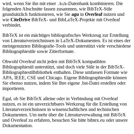
wird, wenn Sie ihn mit einer
-Datenbank kombinieren. Die
.bib
folgenden Abschnitte fassen zusammen, wie BibTeX-Stile
grundsätzlich funktionieren, wie Sie
agu
in
Overleaf
nutzen und
wie
CiteDrive
BibTeX- und BibLaTeX-Projekte mit Overleaf
verbindet.
BibTeX ist ein mächtiges bibliografisches Werkzeug zur Erstellung
von Literaturverzeichnissen in LaTeX-Dokumenten. Es ist eines der
meistgenutzten Bibliografie-Tools und unterstützt viele verschiedene
Bibliographiestile sowie Zitierformate.
Obwohl Overleaf nicht jeden mit BibTeX kompatiblen
Bibliographiestil unterstützt, sind doch viele Stile in der BibTeX-
Bibliographiestilbibliothek enthalten. Diese umfassen Formate wie
APA, IEEE, CSE und Chicago. Eigene Bibliographiestile können
Sie ebenso nutzen, indem Sie Ihre eigene .bst-Datei erstellen oder
importieren.
Egal, ob Sie BibTeX alleine oder in Verbindung mit Overleaf
nutzen, es ist ein unverzichtbares Werkzeug für die Erstellung von
Literaturverzeichnissen in wissenschaftlichen und technischen
Dokumenten. Um mehr über die Literaturverwaltung mit BibTeX
und Overleaf zu erfahren, besuchen Sie bitte bibtex.eu oder unsere
Dokumentation.