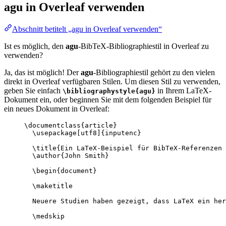
agu
in Overleaf verwenden
Abschnitt betitelt „agu in Overleaf verwenden“
Ist es möglich, den
agu
-BibTeX-Bibliographiestil in Overleaf zu
verwenden?
Ja, das ist möglich! Der
agu
-Bibliographiestil gehört zu den vielen
direkt in Overleaf verfügbaren Stilen. Um diesen Stil zu verwenden,
geben Sie einfach
in Ihrem LaTeX-
\bibliographystyle{agu}
Dokument ein, oder beginnen Sie mit dem folgenden Beispiel für
ein neues Dokument in Overleaf:
\documentclass
{
article
}
\usepackage
[
utf8
]{
inputenc
}
\title
{Ein LaTeX-Beispiel für BibTeX-Referenzen 
\author
{John Smith}
\begin
{
document
}
\maketitle
Neuere Studien haben gezeigt, dass LaTeX ein her
\medskip