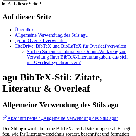
Auf dieser Seite
Auf dieser Seite
Überblick
Allgemeine Verwendung des Stils agu
agu in Overleaf verwenden
CiteDrive: BibTeX und BibLaTeX für Overleaf verwalten
Suchen Sie ein kollaboratives Online-Werkzeug zur
Verwaltung Ihrer BibTeX-Literaturangaben, das sich
mit Overleaf synchronisiert?
agu BibTeX-Stil: Zitate,
Literatur & Overleaf
Allgemeine Verwendung des Stils
agu
Abschnitt betitelt „Allgemeine Verwendung des Stils agu“
Der Stil
agu
wird über eine BibTeX-
-Datei umgesetzt. Er legt
.bst
fest, wie Ihr Literaturverzeichnis sortiert, beschriftet und formatiert