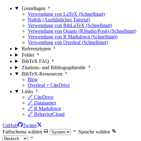
Grundlagen
Verwendung von LaTeX (Schnellstart)
Natbib (Ausführliches Tutorial)
Verwendung von BibLaTeX (Schnellstart)
Verwendung von Quarto (RStudio/Posit) (Schnellstart)
Verwendung von R Markdown (Schnellstart)
Verwendung von Overleaf (Schnellstart)
Referenztypen
Felder
BibTeX FAQ
Zitations- und Bibliographiestile
BibTeX-Ressourcen
Blog
Overleaf + CiteDrive
Links
🔗 CiteDrive
🔗 Datanautes
🔗 R Markdown
🔗 BehaviorCloud
GitHub
Twitter
Farbschema wählen
Sprache wählen