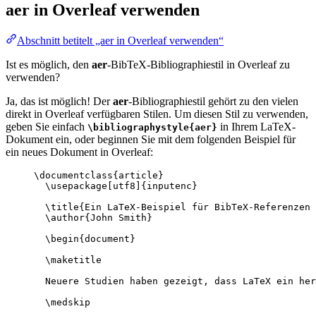
aer
in Overleaf verwenden
Abschnitt betitelt „aer in Overleaf verwenden“
Ist es möglich, den
aer
-BibTeX-Bibliographiestil in Overleaf zu
verwenden?
Ja, das ist möglich! Der
aer
-Bibliographiestil gehört zu den vielen
direkt in Overleaf verfügbaren Stilen. Um diesen Stil zu verwenden,
geben Sie einfach
in Ihrem LaTeX-
\bibliographystyle{aer}
Dokument ein, oder beginnen Sie mit dem folgenden Beispiel für
ein neues Dokument in Overleaf:
\documentclass
{
article
}
\usepackage
[
utf8
]{
inputenc
}
\title
{Ein LaTeX-Beispiel für BibTeX-Referenzen 
\author
{John Smith}
\begin
{
document
}
\maketitle
Neuere Studien haben gezeigt, dass LaTeX ein her
\medskip