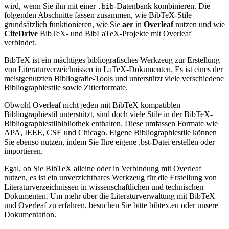
wird, wenn Sie ihn mit einer
-Datenbank kombinieren. Die
.bib
folgenden Abschnitte fassen zusammen, wie BibTeX-Stile
grundsätzlich funktionieren, wie Sie
aer
in
Overleaf
nutzen und wie
CiteDrive
BibTeX- und BibLaTeX-Projekte mit Overleaf
verbindet.
BibTeX ist ein mächtiges bibliografisches Werkzeug zur Erstellung
von Literaturverzeichnissen in LaTeX-Dokumenten. Es ist eines der
meistgenutzten Bibliografie-Tools und unterstützt viele verschiedene
Bibliographiestile sowie Zitierformate.
Obwohl Overleaf nicht jeden mit BibTeX kompatiblen
Bibliographiestil unterstützt, sind doch viele Stile in der BibTeX-
Bibliographiestilbibliothek enthalten. Diese umfassen Formate wie
APA, IEEE, CSE und Chicago. Eigene Bibliographiestile können
Sie ebenso nutzen, indem Sie Ihre eigene .bst-Datei erstellen oder
importieren.
Egal, ob Sie BibTeX alleine oder in Verbindung mit Overleaf
nutzen, es ist ein unverzichtbares Werkzeug für die Erstellung von
Literaturverzeichnissen in wissenschaftlichen und technischen
Dokumenten. Um mehr über die Literaturverwaltung mit BibTeX
und Overleaf zu erfahren, besuchen Sie bitte bibtex.eu oder unsere
Dokumentation.