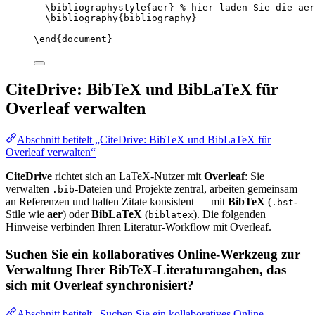
\bibliographystyle
{aer} 
% hier laden Sie die aer
\bibliography
{bibliography}
\end
{
document
}
CiteDrive: BibTeX und BibLaTeX für
Overleaf verwalten
Abschnitt betitelt „CiteDrive: BibTeX und BibLaTeX für
Overleaf verwalten“
CiteDrive
richtet sich an LaTeX-Nutzer mit
Overleaf
: Sie
verwalten
-Dateien und Projekte zentral, arbeiten gemeinsam
.bib
an Referenzen und halten Zitate konsistent — mit
BibTeX
(
-
.bst
Stile wie
aer
) oder
BibLaTeX
(
). Die folgenden
biblatex
Hinweise verbinden Ihren Literatur-Workflow mit Overleaf.
Suchen Sie ein kollaboratives Online-Werkzeug zur
Verwaltung Ihrer BibTeX-Literaturangaben, das
sich mit Overleaf synchronisiert?
Abschnitt betitelt „Suchen Sie ein kollaboratives Online-