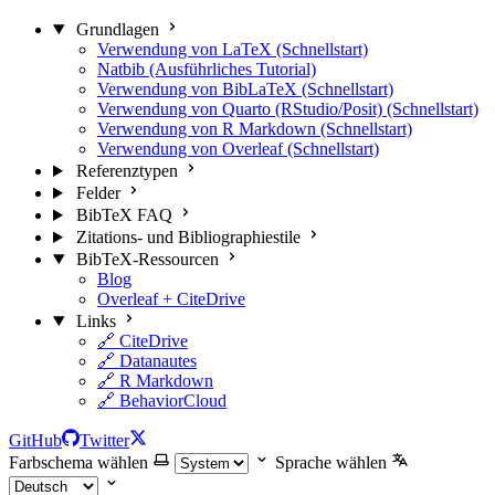
Grundlagen
Verwendung von LaTeX (Schnellstart)
Natbib (Ausführliches Tutorial)
Verwendung von BibLaTeX (Schnellstart)
Verwendung von Quarto (RStudio/Posit) (Schnellstart)
Verwendung von R Markdown (Schnellstart)
Verwendung von Overleaf (Schnellstart)
Referenztypen
Felder
BibTeX FAQ
Zitations- und Bibliographiestile
BibTeX-Ressourcen
Blog
Overleaf + CiteDrive
Links
🔗 CiteDrive
🔗 Datanautes
🔗 R Markdown
🔗 BehaviorCloud
GitHub
Twitter
Farbschema wählen
Sprache wählen