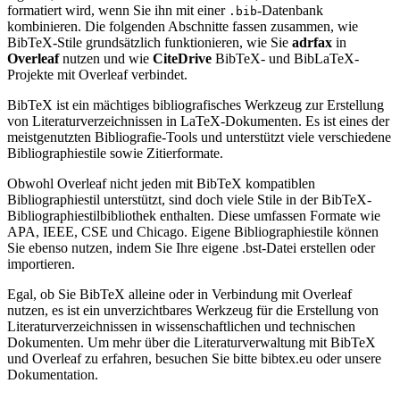
formatiert wird, wenn Sie ihn mit einer
-Datenbank
.bib
kombinieren. Die folgenden Abschnitte fassen zusammen, wie
BibTeX-Stile grundsätzlich funktionieren, wie Sie
adrfax
in
Overleaf
nutzen und wie
CiteDrive
BibTeX- und BibLaTeX-
Projekte mit Overleaf verbindet.
BibTeX ist ein mächtiges bibliografisches Werkzeug zur Erstellung
von Literaturverzeichnissen in LaTeX-Dokumenten. Es ist eines der
meistgenutzten Bibliografie-Tools und unterstützt viele verschiedene
Bibliographiestile sowie Zitierformate.
Obwohl Overleaf nicht jeden mit BibTeX kompatiblen
Bibliographiestil unterstützt, sind doch viele Stile in der BibTeX-
Bibliographiestilbibliothek enthalten. Diese umfassen Formate wie
APA, IEEE, CSE und Chicago. Eigene Bibliographiestile können
Sie ebenso nutzen, indem Sie Ihre eigene .bst-Datei erstellen oder
importieren.
Egal, ob Sie BibTeX alleine oder in Verbindung mit Overleaf
nutzen, es ist ein unverzichtbares Werkzeug für die Erstellung von
Literaturverzeichnissen in wissenschaftlichen und technischen
Dokumenten. Um mehr über die Literaturverwaltung mit BibTeX
und Overleaf zu erfahren, besuchen Sie bitte bibtex.eu oder unsere
Dokumentation.