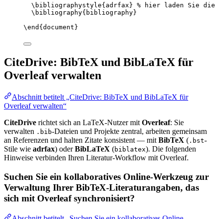
\bibliographystyle
{adrfax} 
% hier laden Sie die 
\bibliography
{bibliography}
\end
{
document
}
CiteDrive: BibTeX und BibLaTeX für
Overleaf verwalten
Abschnitt betitelt „CiteDrive: BibTeX und BibLaTeX für
Overleaf verwalten“
CiteDrive
richtet sich an LaTeX-Nutzer mit
Overleaf
: Sie
verwalten
-Dateien und Projekte zentral, arbeiten gemeinsam
.bib
an Referenzen und halten Zitate konsistent — mit
BibTeX
(
-
.bst
Stile wie
adrfax
) oder
BibLaTeX
(
). Die folgenden
biblatex
Hinweise verbinden Ihren Literatur-Workflow mit Overleaf.
Suchen Sie ein kollaboratives Online-Werkzeug zur
Verwaltung Ihrer BibTeX-Literaturangaben, das
sich mit Overleaf synchronisiert?
Abschnitt betitelt „Suchen Sie ein kollaboratives Online-