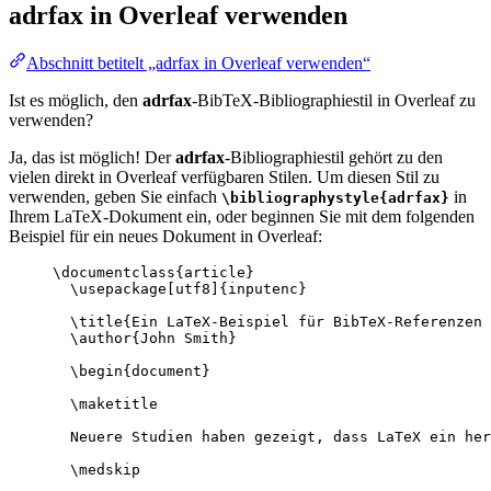
adrfax
in Overleaf verwenden
Abschnitt betitelt „adrfax in Overleaf verwenden“
Ist es möglich, den
adrfax
-BibTeX-Bibliographiestil in Overleaf zu
verwenden?
Ja, das ist möglich! Der
adrfax
-Bibliographiestil gehört zu den
vielen direkt in Overleaf verfügbaren Stilen. Um diesen Stil zu
verwenden, geben Sie einfach
in
\bibliographystyle{adrfax}
Ihrem LaTeX-Dokument ein, oder beginnen Sie mit dem folgenden
Beispiel für ein neues Dokument in Overleaf:
\documentclass
{
article
}
\usepackage
[
utf8
]{
inputenc
}
\title
{Ein LaTeX-Beispiel für BibTeX-Referenzen 
\author
{John Smith}
\begin
{
document
}
\maketitle
Neuere Studien haben gezeigt, dass LaTeX ein her
\medskip