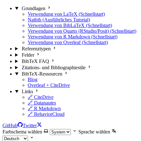
Grundlagen
Verwendung von LaTeX (Schnellstart)
Natbib (Ausführliches Tutorial)
Verwendung von BibLaTeX (Schnellstart)
Verwendung von Quarto (RStudio/Posit) (Schnellstart)
Verwendung von R Markdown (Schnellstart)
Verwendung von Overleaf (Schnellstart)
Referenztypen
Felder
BibTeX FAQ
Zitations- und Bibliographiestile
BibTeX-Ressourcen
Blog
Overleaf + CiteDrive
Links
🔗 CiteDrive
🔗 Datanautes
🔗 R Markdown
🔗 BehaviorCloud
GitHub
Twitter
Farbschema wählen
Sprache wählen