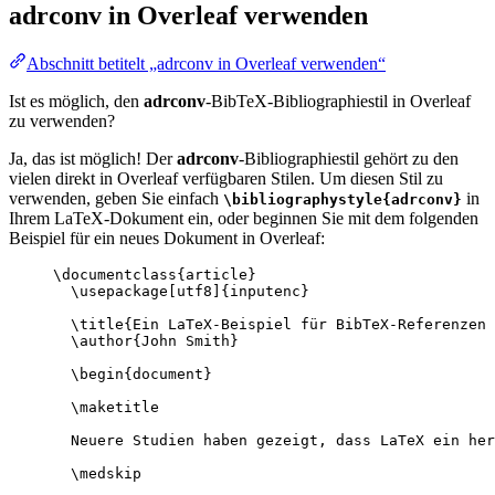
adrconv
in Overleaf verwenden
Abschnitt betitelt „adrconv in Overleaf verwenden“
Ist es möglich, den
adrconv
-BibTeX-Bibliographiestil in Overleaf
zu verwenden?
Ja, das ist möglich! Der
adrconv
-Bibliographiestil gehört zu den
vielen direkt in Overleaf verfügbaren Stilen. Um diesen Stil zu
verwenden, geben Sie einfach
in
\bibliographystyle{adrconv}
Ihrem LaTeX-Dokument ein, oder beginnen Sie mit dem folgenden
Beispiel für ein neues Dokument in Overleaf:
\documentclass
{
article
}
\usepackage
[
utf8
]{
inputenc
}
\title
{Ein LaTeX-Beispiel für BibTeX-Referenzen 
\author
{John Smith}
\begin
{
document
}
\maketitle
Neuere Studien haben gezeigt, dass LaTeX ein her
\medskip