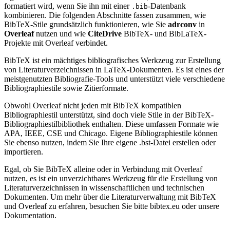
formatiert wird, wenn Sie ihn mit einer
-Datenbank
.bib
kombinieren. Die folgenden Abschnitte fassen zusammen, wie
BibTeX-Stile grundsätzlich funktionieren, wie Sie
adrconv
in
Overleaf
nutzen und wie
CiteDrive
BibTeX- und BibLaTeX-
Projekte mit Overleaf verbindet.
BibTeX ist ein mächtiges bibliografisches Werkzeug zur Erstellung
von Literaturverzeichnissen in LaTeX-Dokumenten. Es ist eines der
meistgenutzten Bibliografie-Tools und unterstützt viele verschiedene
Bibliographiestile sowie Zitierformate.
Obwohl Overleaf nicht jeden mit BibTeX kompatiblen
Bibliographiestil unterstützt, sind doch viele Stile in der BibTeX-
Bibliographiestilbibliothek enthalten. Diese umfassen Formate wie
APA, IEEE, CSE und Chicago. Eigene Bibliographiestile können
Sie ebenso nutzen, indem Sie Ihre eigene .bst-Datei erstellen oder
importieren.
Egal, ob Sie BibTeX alleine oder in Verbindung mit Overleaf
nutzen, es ist ein unverzichtbares Werkzeug für die Erstellung von
Literaturverzeichnissen in wissenschaftlichen und technischen
Dokumenten. Um mehr über die Literaturverwaltung mit BibTeX
und Overleaf zu erfahren, besuchen Sie bitte bibtex.eu oder unsere
Dokumentation.