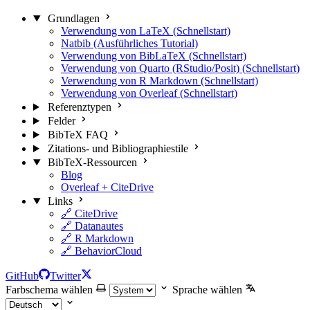
Grundlagen
Verwendung von LaTeX (Schnellstart)
Natbib (Ausführliches Tutorial)
Verwendung von BibLaTeX (Schnellstart)
Verwendung von Quarto (RStudio/Posit) (Schnellstart)
Verwendung von R Markdown (Schnellstart)
Verwendung von Overleaf (Schnellstart)
Referenztypen
Felder
BibTeX FAQ
Zitations- und Bibliographiestile
BibTeX-Ressourcen
Blog
Overleaf + CiteDrive
Links
🔗 CiteDrive
🔗 Datanautes
🔗 R Markdown
🔗 BehaviorCloud
GitHub
Twitter
Farbschema wählen
Sprache wählen