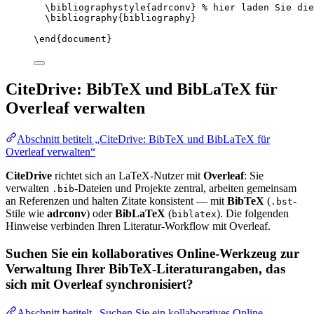
\bibliographystyle
{adrconv} 
% hier laden Sie die
\bibliography
{bibliography}
\end
{
document
}
CiteDrive: BibTeX und BibLaTeX für
Overleaf verwalten
Abschnitt betitelt „CiteDrive: BibTeX und BibLaTeX für
Overleaf verwalten“
CiteDrive
richtet sich an LaTeX-Nutzer mit
Overleaf
: Sie
verwalten
-Dateien und Projekte zentral, arbeiten gemeinsam
.bib
an Referenzen und halten Zitate konsistent — mit
BibTeX
(
-
.bst
Stile wie
adrconv
) oder
BibLaTeX
(
). Die folgenden
biblatex
Hinweise verbinden Ihren Literatur-Workflow mit Overleaf.
Suchen Sie ein kollaboratives Online-Werkzeug zur
Verwaltung Ihrer BibTeX-Literaturangaben, das
sich mit Overleaf synchronisiert?
Abschnitt betitelt „Suchen Sie ein kollaboratives Online-