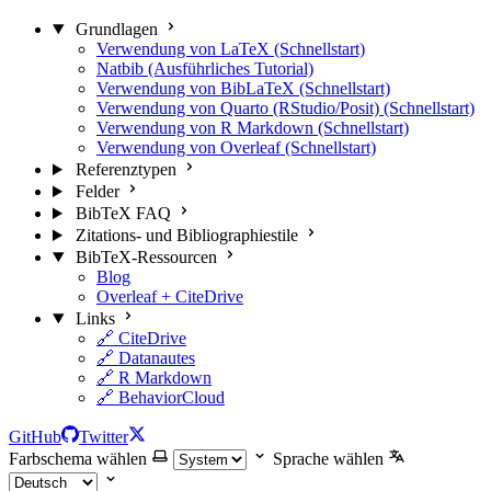
Grundlagen
Verwendung von LaTeX (Schnellstart)
Natbib (Ausführliches Tutorial)
Verwendung von BibLaTeX (Schnellstart)
Verwendung von Quarto (RStudio/Posit) (Schnellstart)
Verwendung von R Markdown (Schnellstart)
Verwendung von Overleaf (Schnellstart)
Referenztypen
Felder
BibTeX FAQ
Zitations- und Bibliographiestile
BibTeX-Ressourcen
Blog
Overleaf + CiteDrive
Links
🔗 CiteDrive
🔗 Datanautes
🔗 R Markdown
🔗 BehaviorCloud
GitHub
Twitter
Farbschema wählen
Sprache wählen