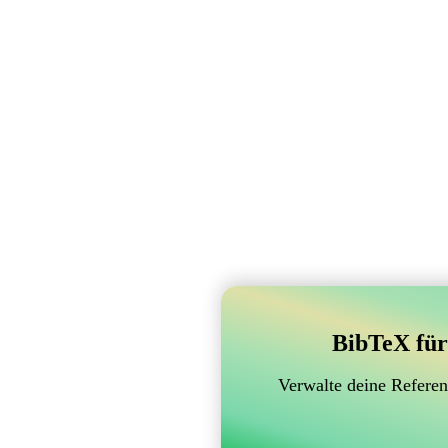
BibTeX für
Verwalte deine Referen