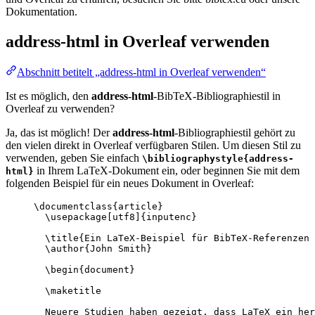
Dokumentation.
address-html
in Overleaf verwenden
Abschnitt betitelt „address-html in Overleaf verwenden“
Ist es möglich, den
address-html
-BibTeX-Bibliographiestil in
Overleaf zu verwenden?
Ja, das ist möglich! Der
address-html
-Bibliographiestil gehört zu
den vielen direkt in Overleaf verfügbaren Stilen. Um diesen Stil zu
verwenden, geben Sie einfach
\bibliographystyle{address-
in Ihrem LaTeX-Dokument ein, oder beginnen Sie mit dem
html}
folgenden Beispiel für ein neues Dokument in Overleaf:
\documentclass
{
article
}
\usepackage
[
utf8
]{
inputenc
}
\title
{Ein LaTeX-Beispiel für BibTeX-Referenzen 
\author
{John Smith}
\begin
{
document
}
\maketitle
Neuere Studien haben gezeigt, dass LaTeX ein her