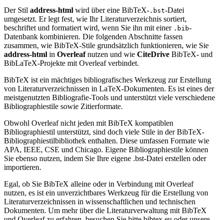
Der Stil
address-html
wird über eine BibTeX-
-Datei
.bst
umgesetzt. Er legt fest, wie Ihr Literaturverzeichnis sortiert,
beschriftet und formatiert wird, wenn Sie ihn mit einer
-
.bib
Datenbank kombinieren. Die folgenden Abschnitte fassen
zusammen, wie BibTeX-Stile grundsätzlich funktionieren, wie Sie
address-html
in
Overleaf
nutzen und wie
CiteDrive
BibTeX- und
BibLaTeX-Projekte mit Overleaf verbindet.
BibTeX ist ein mächtiges bibliografisches Werkzeug zur Erstellung
von Literaturverzeichnissen in LaTeX-Dokumenten. Es ist eines der
meistgenutzten Bibliografie-Tools und unterstützt viele verschiedene
Bibliographiestile sowie Zitierformate.
Obwohl Overleaf nicht jeden mit BibTeX kompatiblen
Bibliographiestil unterstützt, sind doch viele Stile in der BibTeX-
Bibliographiestilbibliothek enthalten. Diese umfassen Formate wie
APA, IEEE, CSE und Chicago. Eigene Bibliographiestile können
Sie ebenso nutzen, indem Sie Ihre eigene .bst-Datei erstellen oder
importieren.
Egal, ob Sie BibTeX alleine oder in Verbindung mit Overleaf
nutzen, es ist ein unverzichtbares Werkzeug für die Erstellung von
Literaturverzeichnissen in wissenschaftlichen und technischen
Dokumenten. Um mehr über die Literaturverwaltung mit BibTeX
und Overleaf zu erfahren, besuchen Sie bitte bibtex.eu oder unsere