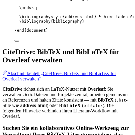
\medskip
\bibliographystyle
{address-html} 
% hier laden Si
\bibliography
{bibliography}
\end
{
document
}
CiteDrive: BibTeX und BibLaTeX für
Overleaf verwalten
Abschnitt betitelt „CiteDrive: BibTeX und BibLaTeX für
Overleaf verwalten“
CiteDrive
richtet sich an LaTeX-Nutzer mit
Overleaf
: Sie
verwalten
-Dateien und Projekte zentral, arbeiten gemeinsam
.bib
an Referenzen und halten Zitate konsistent — mit
BibTeX
(
-
.bst
Stile wie
address-html
) oder
BibLaTeX
(
). Die
biblatex
folgenden Hinweise verbinden Ihren Literatur-Workflow mit
Overleaf.
Suchen Sie ein kollaboratives Online-Werkzeug zur
Verwaltung Ihrer BibTeX-Literaturangaben, das